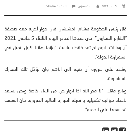
التونسيون
لا توجد تعليقات
5 يناير، 2021
قال رئيس الحكومة هشام المشيشي في حوار أجرته معه صحيفة
“الشارع المغاربي” في عددها الصادر اليوم الثلاثاء 5 جانفي 2021
أنّ رهانات اليوم لم تعد فقط سياسية “وإنما رهاننا الاول يتمثل في
استمرارية الدولة”.
وشدد على ضرورة أن نتجه الى الاهم وان نؤجّل تلك المعارك
السياسوية.
وتابع قائلا: “لا قدر الله اذا انهار جزء من البناء خاصة ونحن نستعد
لاعداد ميزانية تكميلية و تعبئة الموارد المالية الضرورية فان السقف
قد يسقط علي الجميع”.