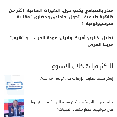
منذر بالضيافي يكتب حول: التغيرات المناخية: اكثر من
ظاهرة طبيعية .. تحول اجتماعي وحضاري ( مقاربة
سوسيولوجية )
تحليل اخباري/ أمريكا وايران: عودة الحرب .. و “هرمز”
مربط الفرس
الأكثر قراءة خلال الأسبوع
إستراتيجية محاربة الإرهاب في تونس /دراسة/
خليفة بن سالم يكتب: “من سبتة إلى كييف .. أوروبا
في مواجهة حصار متعدد الجبهات”