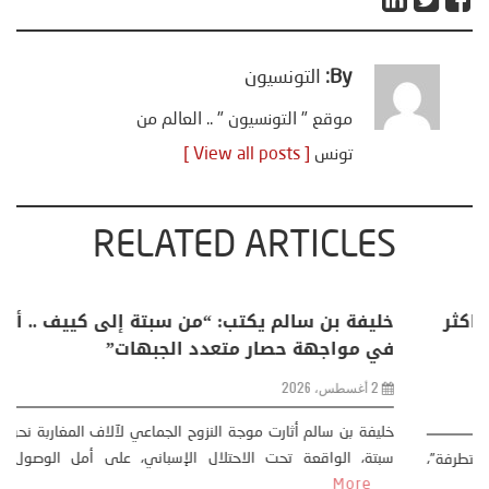
By:
التونسيون
موقع " التونسيون " .. العالم من
تونس
[ View all posts ]
RELATED ARTICLES
منذر بالضيافي يكتب حول: التغيرات المناخية: اكثر
من ظاهرة طبيعية .. تحول اجتماعي وحضاري (
مقاربة سوسيولوجية )
23 يوليو، 2026
كتب: منذر بالضيافي بدأت قصتي مع التغييرات المناخية ” المتطرفة”،
منذ نهاية ثمانينات القرن الماضي، حين أطردنا ...
More