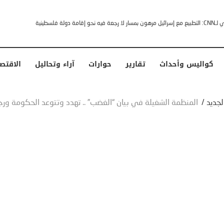
خشى ترامب” .. ردا على انتقادات وجهها له الرئيس الأمريكي
كواليس وأحداث
تقارير
حوارات
آراء وتحاليل
الاقتص
لجديد
/
المنظمة الشغيلة في بيان “الغضب” .. تهدد وتتوعد الحكومة ورجا