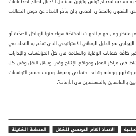
ارجية معادية لمصالح تونس وترتهن مستقبل الأجيال لصالح اصطفافات
ض الشعبي والتصدّي المدني ولن يتأخّر الاتحاد عن خوض النضالات
 أمر منتظر ومن مهام الجهات المختصّة سواء منها الهياكل الصحّية أو
يجابي مع الدليل الوقائي الاستراتيجي الذي تقدّم به الاتحاد في
ئاسة الحكومة، لغاية توفير كافّة ضمانات الوقاية والسلامة في كلّ المؤسّسات والإدارات
شاط في مراكز العمل ومواقع الإنتاج وفي وسائل النقل وفي كلّ
م وتطهير ووقاية وتباعد اجتماعي وغيرها. ويهيب بجميع التونسيات
ّبين والفاسدين والمستثمرين في الأزمات”.
ماعية
الاتحاد العام التونسي للشغل
المنظمة الشغيلة