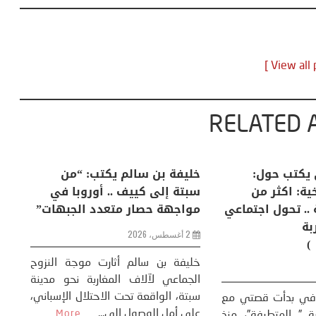
RELATED 
لكبرى .. كيف
منذر بالضيافي يكتب حول:
خل
إنسان والعالم؟
التغيرات المناخية: اكثر من
سب
ظاهرة طبيعية .. تحول اجتماعي
مو
وحضاري ( مقاربة
سوسيولوجية )
ضيافي ** المنعطف
تحول السوسيولوجي،
خل
23 يوليو، 2026
 القوة عالميًا، **
ال
تاريخ...
More
سب
كتب: منذر بالضيافي بدأت قصتي مع
عل
التغييرات المناخية ” المتطرفة”، منذ