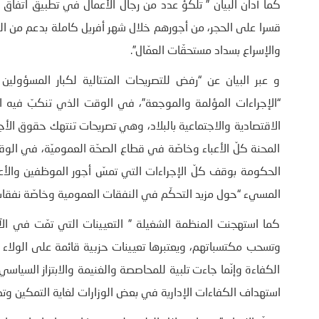
قسرا على الحجر، من أجورهم خلال شهر أفريل كاملة بدعم من الدّ
والإسراع بسداد مستحقّات العمّال”.
و عبر البيان عن “رفض للتصريحات المتتالية لكبار المسؤولي
“الإجراءات المؤلمة والموجعة”، في الوقت الذي تنكبّ فيه اللّ
الاقتصادية والاجتماعية بالبلاد، وهي تصريحات تنتهك حقوق الأ
المحنة كلّ الأعباء وخاصّة في قطاع الصحّة العموميّة، في ال
الحكومة بوقف كلّ الإجراءات التي تمسّ أجور الموظفين والأع
المسيء “حول مزيد التحكّم في النفقات العمومية وخاصّة نفقات ال
كما استهجنت المنظمة الشغيلة ” التعيينات التي تمّت في الآو
وتسحب مكتسباتهم، ويعتبرها تعيينات حزبية قائمة على الولاء و
الكفاءة وإنّما جاءت تلبية للمحاصصة والغنيمة والابتزاز السياس
استهداف الكفاءات الإدارية في بعض الوزارات لغاية التمكين وتص