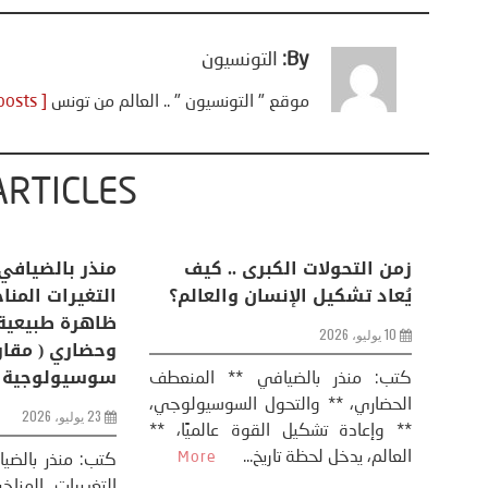
By:
التونسيون
موقع " التونسيون " .. العالم من تونس
[ View all posts ]
ARTICLES
اعات
تحليل اخباري/ أمريكا وايران:
زمن التحولات ا
من
عودة الحرب .. و “هرمز” مربط
يُعاد تشكيل ال
الفرس
10 يوليو، 2026
8 يوليو، 2026
كتب: منذر بال
الحضاري، ** وال
عيد،
تحليل – منذر بالضيافي عاد الرئيس
** وإعادة تشكيل
طلسي
الأمريكي دونالد ترامب إلى قصف
العالم، يدخل لحظة 
أسره،
ايران، وذلك ردا على ما اعتبره الرئيس
دونالد ترامب، ...
More