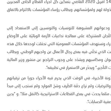
كما أدان البيان ” تلكّؤ عدد من رجال الأعمال في تطبيق اتّفاق 14 أفريل 2020 القاضي بتمكين كلّ أجراء القطاع الخاص المجبرين
ولة لهم ولمؤسّساتهم. ويطالب رؤساء المؤسّسات بالالتزام بالاتفاق
ن ودعواتهم المشبوهة للتونسيات والتونسيين إلى الاستعداد إلى
جان المشتركة على معالجة تداعيات الأزمة الوبائيّة على الأوضاع
جراء وتستهدف المؤسّسات العموميّة التي تحمّلت لوحدها خلال هذه
وقت الذي تخلّى فيه بعض رجال الأعمال عن واجبهم الوطني. ويطالب
وان ومكاسبهم ويشدّد على وجوب التراجع عن منشور وزير المالية
تأجير..” ويحذّر من الاستمرار في تطبيقه”.
نة الأخيرة، في الوقت الذي يحرم فيه الأجراء جورا من ترقياتهم
الترضيات ولم تراع دقّة الظّرف وشحّ الموارد ولم تستجب إلى مبدأ
ي مثلما يحدث في بعض القطاعات الاستراتيجية كالنقل مثلا”. و “يدين
فية الحسابات”.