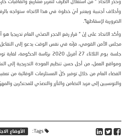
وحذّر الاتحاد ” من استغلال الظرف لتمرير مشاريع واتفاقيات خ
وأحلاف أجنبية ويعتبر أيّ خطوة في هذا الاتجاه ستواجه بالرف
الضرورية لإسقاطها”.
وأكد الاتحاد على إنّ ” قرار رفع الحجر الصحّي العام تدريجيا هو
مجلس الأمن القومي، فإنّه في نفس الوقت يدعو إلى التفاعل الإ
جلسة يوم الثلاثاء 27 أفريل 2020 بر
ومواقع العمل، من أجل حسن تنظيم العودة التدريجية إلى الن
الفضاء العام من خلال توفير كلّ المستلزمات الوقائية من تعقي
والتونسيين إلى مزيد التضامن والتآزر والتصدّي للمحتكرين والمهر
الأوضاع الاجت
Tags: