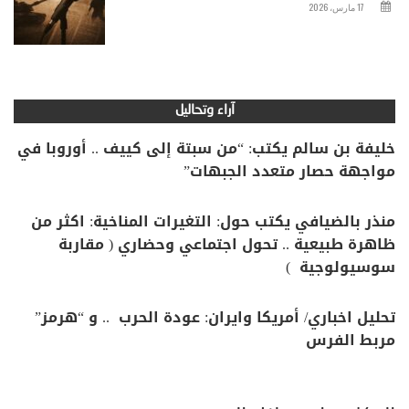
17 مارس، 2026
آراء وتحاليل
خليفة بن سالم يكتب: “من سبتة إلى كييف .. أوروبا في
مواجهة حصار متعدد الجبهات”
منذر بالضيافي يكتب حول: التغيرات المناخية: اكثر من
ظاهرة طبيعية .. تحول اجتماعي وحضاري ( مقاربة
سوسيولوجية )
تحليل اخباري/ أمريكا وايران: عودة الحرب .. و “هرمز”
مربط الفرس