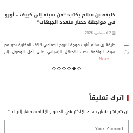
منذر بالضيافي يكتب حول: التغيرات المناخية: اكثر
من ظاهرة طبيعية .. تحول اجتماعي وحضاري (
مقاربة سوسيولوجية )
23 يوليو، 2026
كتب: منذر بالضيافي بدأت قصتي مع التغييرات المناخية ” المتطرفة”،
منذ نهاية ثمانينات القرن الماضي، حين أطردنا ...
More
اترك تعليقاً
لن يتم نشر عنوان بريدك الإلكتروني.
الحقول الإلزامية مشار إليها بـ
*