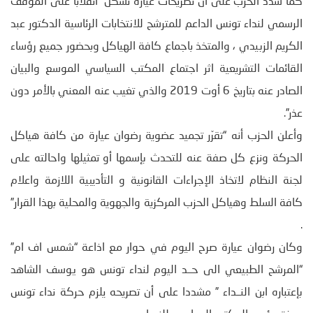
كما شدد الحزب على أن تصريحات عيارة تشكل “انقلابا على الموقف
الرسمي لنداء تونس الداعم للمترشح للانتخابات الرئاسية الدكتور عبد
الكريم الزبيدي ، والمتخذ باجماع كافة الهياكل وبحضور جميع رؤساء
القائمات التشريعية اثر اجتماع المكتب السياسي الموسع والبيان
الصادر عنه بتاريخ 6 أوت 2019 والذي تغيب عنه المعني بالأمر دون
عذر”.
وأعلن الحزب أنه “تقرّر تجميد عضوية رضوان عيارة من كافة هياكل
الحركة ونزع كل صفة عنه للتحدث بإسمها أو تمثيلها واحالته على
لجنة النظام لاتخاذ الإجراءات القانونية و التأديبية اللازمة واعلام
كافة السلط وهياكل الحزب المركزية والجهوية والمحلية بهذا القرار”
.
وكان رضوان عيارة صرح اليوم في حوار مع اذاعة “شمس اف ام”
“المرشح الطبيعي الى حــد اليوم لنداء تونس هو يوسف الشاهد
بإعتباره ابن النــداء ” مشددا على أن تصريحه يلزم حركة نداء تونس