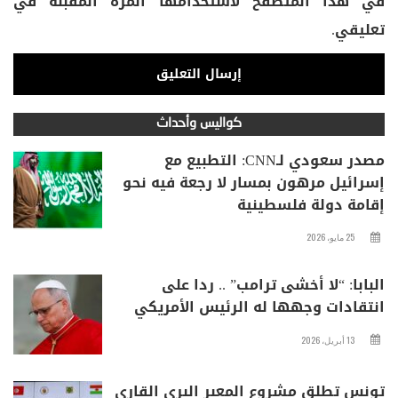
في هذا المتصفح لاستخدامها المرة المقبلة في
تعليقي.
كواليس وأحداث
مصدر سعودي لـCNN: التطبيع مع
إسرائيل مرهون بمسار لا رجعة فيه نحو
إقامة دولة فلسطينية
25 مايو، 2026
البابا: “لا أخشى ترامب” .. ردا على
انتقادات وجهها له الرئيس الأمريكي
13 أبريل، 2026
تونس تطلق مشروع المعبر البري القاري