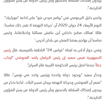
يريدون إفتكاك السلطة بالدستور وبأن رئيس الدولة من يسيّر الشؤون
الخارجية..”.
واعتبر خليل البرعومي في “برنامج ميدي شو” على اذاعة “موزاييك”
اليوم الأربعاء 24 جوان 2020 أن ‘حركة النهضة لا تقدر ذلك مناسبا’،
قائلا ‘هنالك مطبخ داخلي أين نناقش مسائلنا واختلافاتنا، وليس
مناسبا أن نهاجم بعضنا البعض من بلدان أخرى..’
وفي حوار أدلى به لقناة “فرانس 24” الناطقة بالفرنسية، قال
رئيس
الجمهورية قيس سعيد إن رئيس البرلمان راشد الغنوشي ”ارتكب
خطأ
عندما اتصل برئيس الحكومة الليبية فائز السراج”.
وذكّر سعيد ”بوجود دولة واحدة ورئيس واحد في تونس”، قائلا
”نشعر أن الغنوشي وحركة النهضة يريدان تسيير البلاد.. لكننا نذكر من
يريدون إفتكاك السلطة بالدستور وبأن رئيس الدولة من يسيّر الشؤون
الخارجية..”.