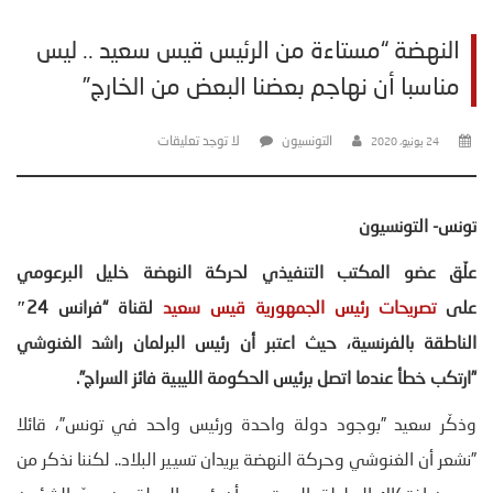
النهضة “مستاءة من الرئيس قيس سعيد .. ليس
مناسبا أن نهاجم بعضنا البعض من الخارج”
التونسيون
لا توجد تعليقات
24 يونيو، 2020
تونس- التونسيون
علّق عضو المكتب التنفيذي لحركة النهضة خليل البرعومي
على
تصريحات رئيس الجمهورية قيس سعيد
لقناة “فرانس 24″
الناطقة بالفرنسية، حيث اعتبر أن رئيس البرلمان راشد الغنوشي
”ارتكب خطأ عندما اتصل برئيس الحكومة الليبية فائز السراج”.
وذكّر سعيد ”بوجود دولة واحدة ورئيس واحد في تونس”، قائلا
”نشعر أن الغنوشي وحركة النهضة يريدان تسيير البلاد.. لكننا نذكر من