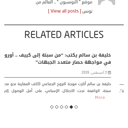
موقع " التونسيون " .. العالم من
تونس
[ View all posts ]
RELATED ARTICLES
منذر بالضيافي يكتب حول: التغيرات المناخية: اكثر
من ظاهرة طبيعية .. تحول اجتماعي وحضاري (
مقاربة سوسيولوجية )
23 يوليو، 2026
كتب: منذر بالضيافي بدأت قصتي مع التغييرات المناخية ” المتطرفة”،
منذ نهاية ثمانينات القرن الماضي، حين أطردنا ...
More