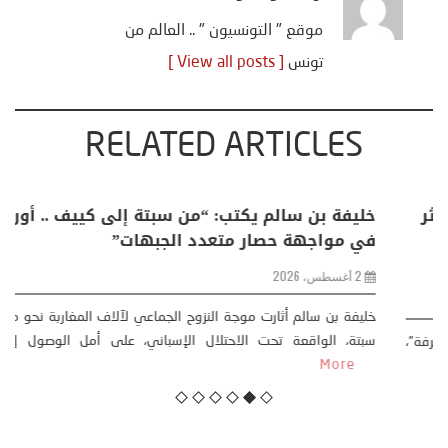
موقع " التونسيون " .. العالم من
تونس
[ View all posts ]
RELATED ARTICLES
منذر بالضيافي يكتب حول: التغيرات المناخية: اكثر
من ظاهرة طبيعية .. تحول اجتماعي وحضاري (
مقاربة سوسيولوجية )
23 يوليو، 2026
كتب: منذر بالضيافي بدأت قصتي مع التغييرات المناخية ” المتطرفة”،
منذ نهاية ثمانينات القرن الماضي، حين أطردنا ...
More