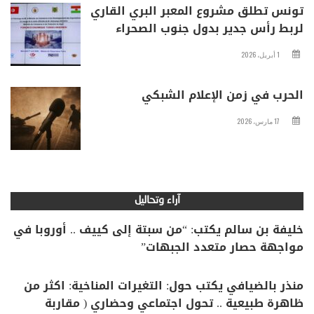
تونس تطلق مشروع المعبر البري القاري
لربط رأس جدير بدول جنوب الصحراء
1 أبريل، 2026
الحرب في زمن الإعلام الشبكي
17 مارس، 2026
آراء وتحاليل
خليفة بن سالم يكتب: “من سبتة إلى كييف .. أوروبا في
مواجهة حصار متعدد الجبهات”
منذر بالضيافي يكتب حول: التغيرات المناخية: اكثر من
ظاهرة طبيعية .. تحول اجتماعي وحضاري ( مقاربة