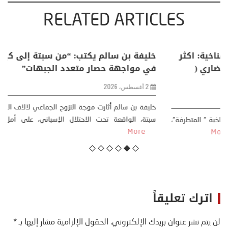
RELATED ARTICLES
منذر بالضيافي يكتب حول: التغيرات المناخية: اكثر
من ظاهرة طبيعية .. تحول اجتماعي وحضاري (
مقاربة سوسيولوجية )
23 يوليو، 2026
كتب: منذر بالضيافي بدأت قصتي مع التغييرات المناخية ” المتطرفة”،
منذ نهاية ثمانينات القرن الماضي، حين أطردنا ...
More
اترك تعليقاً
لن يتم نشر عنوان بريدك الإلكتروني.
الحقول الإلزامية مشار إليها بـ
*