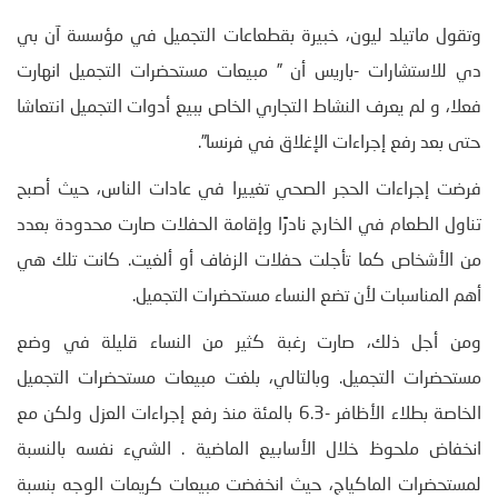
وتقول ماتيلد ليون، خبيرة بقطعاعات التجميل في مؤسسة آن بي
دي للاستشارات -باريس أن ” مبيعات مستحضرات التجميل انهارت
فعلا، و لم يعرف النشاط التجاري الخاص ببيع أدوات التجميل انتعاشا
حتى بعد رفع إجراءات الإغلاق في فرنسا”.
فرضت إجراءات الحجر الصحي تغييرا في عادات الناس، حيث أصبح
تناول الطعام في الخارج نادرًا وإقامة الحفلات صارت محدودة بعدد
من الأشخاص كما تأجلت حفلات الزفاف أو ألغيت. كانت تلك هي
أهم المناسبات لأن تضع النساء مستحضرات التجميل.
ومن أجل ذلك، صارت رغبة كثير من النساء قليلة في وضع
مستحضرات التجميل. وبالتالي، بلغت مبيعات مستحضرات التجميل
الخاصة بطلاء الأظافر -6.3 بالمئة منذ رفع إجراءات العزل ولكن مع
انخفاض ملحوظ خلال الأسابيع الماضية . الشيء نفسه بالنسبة
لمستحضرات الماكياج، حيث انخفضت مبيعات كريمات الوجه بنسبة