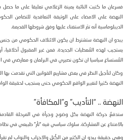
فسرعان ما كتبت النائبة يمينة الزغلامي تعليقا على ما حصل ف
النهضة على الامضاء على الوثيقة التعاقدية للتضامن الحكومي
الديبلوماسية أنه تمّ الاستغناء عليها وفق شروطها القديمة.
يبدو ان النهضة ستشترط ان يكون الائتلاف الحكومي من جنس الا
يستجيب لهذه المُعطيات الجديدة. فمن غير المقبول أخلاقيا،
المُستساغ سياسيا ان تكون نصيري في البرلمان و معارضي في ا
وكان لتأجيل النظر في بعض مشاريع القوانين التي تقدمت بها الح
النهضة كثيرا لتغيير الواقع الحكومي حتى يستجيب لحقيقة الواقع
النهضة .. “التأديب” و”المكافأة”
ستدفعُ حركة النهضة بكل وضوح وجرأة في المرحلة القادمة ف
بالامتناع عن المشاركة. سلوك سياسي فيه “ثأر” طبيعي في نظام لل
وهي حقيقة يبدو ان الكثير من الكُتل والاحزاب والنواب لم تقرأه