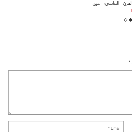
نهاية ثمانينات القرن الماضي، حين
أطردنا ...
More
ـ
*