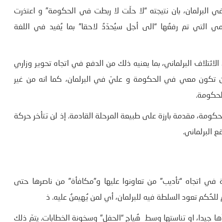
ي البرلمان، بان نتيجته “لا حلّت لا ربطت في الحكومة” و اعتذرت
 التي تم رفعُها “الى أجل سيُحدّدُ لاحقا” بما يُفيد في اللغة
ئتلاف البرلماني، بما يعنيه ذلك من الدفع في اتجاه تحوير وزاري
 أن تكون معي في الحكومة و عليّ في البرلمان، كما انه من غير
لحكومة.
كومة، مقدمة بارزة على طبيعة المرحلة القادمة. إذ لن تتأخر حركة
 البرلماني.
ي اتجاه “تأديب” من تعاونوا عليها و”مكافأة” من ناصرها حتى
حُكم تعود السلطة فيه للبرلمان، أي لمن يُهيمنُ عليه. ذ
ا جيدا، او تناستها وسط هُياج “الحفل” وسخونة الخطابات. يتمّ ذلك