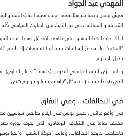
المهدي عبد الجواد
تعيشُ تونس وضعا سياسيّا معقّدا. تزيده تعقيدا غيابُ الثقة وا
المُخاتلة و المغالبة، حتى صار الثابتُ في السلوك السياسي كُلّه ال
لذلك حافظ هذا المشهد على طابعه المُتحوّل وسط غياب للقواعد
“العبثية”، ولا تخضعُ التحالفات فيه، أو التموقعات إلا للقيم “ا
ترذيل الخصوم.
و لقد عرّى اليوم البرلما
الذي تنخرطُ فيه أحزاب وكُتل “تراهم جميعا وقلوبهم شتى”.
في التحالفات .. وفي النفاق
في واقع غرائبي، تعيش تونس على إيقاع تحالفين سياسيين مختل
مختلف تماما على الائتلاف البرلماني، الذي يعرف بدوره تصدعا. 
فاختلطت خريطة التحالفات، ومالت “حركة الشعب” و”تحيا تونس” 