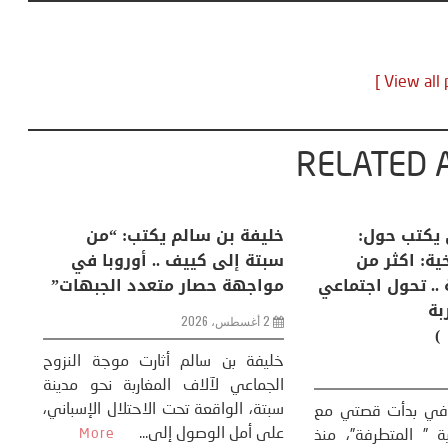
RELATED 
لكبرى .. كيف
منذر بالضيافي يكتب حول:
خل
إنسان والعالم؟
التغيرات المناخية: اكثر من
سب
ظاهرة طبيعية .. تحول اجتماعي
مو
وحضاري ( مقاربة
سوسيولوجية )
ضيافي ** المنعطف
تحول السوسيولوجي،
خل
23 يوليو، 2026
 القوة عالميًا، **
ال
تاريخ...
More
سب
كتب: منذر بالضيافي بدأت قصتي مع
عل
التغييرات المناخية ” المتطرفة”، منذ