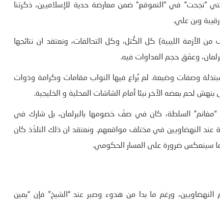
لتي “نجحت” في “التموقع” ضمن معارضة حدية للإسلاميين، ذكرتنا
رقيبة وبن علي.
 الأزمة الليبية) كل الكُتل، وكل التحالفات، ونعتقد ان نتائجها
رلمان، وعمّق حجم العداوات فيه.
مُبتذلة وصفات وضيعة. لم يُراع فيها النواب مقامات وكرامة وذوات
بنهش لحم بعضه الآخر نيئا أمام الشاشات المحلية و الخليجية.
ة “مغانم” السلطة، كان في صفّ خصومها بالبرلمان، بل شارك في
رية عند النهضاويين في مختلف مواقعهم. ونعتقد ان ذلك التلذّذ كان
ما سينعكس ضرورة على المسار الحكومي.
النهضاويين، ورغم ما بدا من هدوء وصبر عند “الشيخ” فإن “يمين