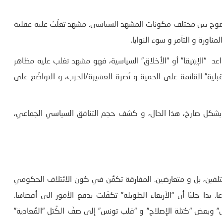
لوضوح بين مختلف مكونات المشهد السياسي. مشهد تغلُبُ عليه عقلية
مناورة و التآمر و سوء النوايا.
 “الإيتيقا” أو “الأخلاق” السياسية، فهو مشهد تغلب عليه مظاهر
لقبلية” القائمة على الحمية و نُصرة العشيرة/الحزب، و التواضُع على
ني الطويل (جلسة 3 جوان الجاري)، وبشكل صارخ، هذا الحال، و كشف حجم التنافق السياسي الجماعي،
فين، بل و متعارضين. المفارقة تكمُن في كون الائتلاف الحكومي
بدا جليّا أن “الأربعاء الطويلة” تكفّلت بدفع الأمور الى أقصاها.
وبعض “كتلة الإصلاح” و “قلب تونس” إلى صفّ الكُتل “المُعادية”