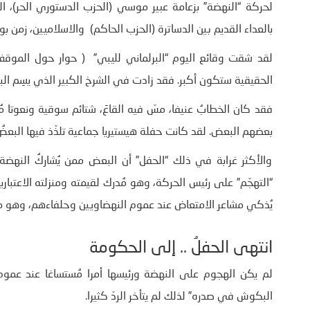
لحركة “النهضة” بزعامة عبير موسي (الحزب الدستوري الحر)، ا
بالعداء القديم بين الدساترة (الحزب الحاكم) والاسلاميين، زمن بو
لقد شقت وقائع اليوم “البرلماني لليبي” ( حوار حول الموقف من
الحقيقية ستكون أكبر. فقد زادت في الشرخ الكبير الذي يسِم الب
فقد كان الخطابُ عنيفا، مسّ فيه القاعَ، شتائم سوقية ونعوتا 
بعضهم البعض. لقد كانت حفلة هيستيريا جماعية تلذّذ فيها البعضُ 
والأكثر غرابة في ذلك “الحفل” أن البعض ممن يُشاركُ النهض
“التهجّم” على رئيس الحركة، وهو مُدرك لقيمته ومنزلته الاعتبا
يُذكي مشاعر الامتعاض عند عموم النهضاويين وحلفاءهم، وهو 
انتهى الحفلُ .. إلى الحكومة
لم يكن الهجوم على النهضة ورئيسها أمرا مُستساغا عند عموم 
البكوش في صدره” لذلك لم يتأخر الردّ كثيرا.