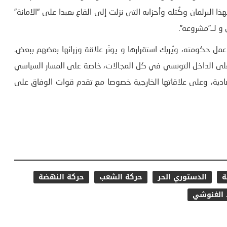
ذا البرلمان وكُتله وأحزابه التي نزلت إلى القاع بعيدا على “الامانة”
و لــ”مشروعه”.
ل حكومته، ويُربك استقرارها و يوتّر علاقة وزرائها بعضهم ببعض.
 على الداخل التونسي في كل المجالات، خاصة على المسار السياسي
تصادية، وعلى علاقاتها الخارجية خصوصا مع تقدم قوات الوفاق على
ة
الدستوري الحر
حركة الشعب
حركة النهضة
 الغنوشي