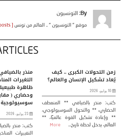
By:
التونسيون
موقع " التونسيون " .. العالم من تونس
[ View all posts ]
ARTICLES
اعات
تحليل اخباري/ أمريكا وايران:
زمن التحولات ا
من
عودة الحرب .. و “هرمز” مربط
يُعاد تشكيل ال
الفرس
10 يوليو، 2026
8 يوليو، 2026
كتب: منذر بال
الحضاري، ** وال
عيد،
تحليل – منذر بالضيافي عاد الرئيس
** وإعادة تشكيل
طلسي
الأمريكي دونالد ترامب إلى قصف
العالم، يدخل لحظة 
أسره،
ايران، وذلك ردا على ما اعتبره الرئيس
دونالد ترامب، ...
More