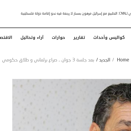
خشى ترامب” .. ردا على انتقادات وجهها له الرئيس الأمريكي
كواليس وأحداث
تقارير
حوارات
آراء وتحاليل
الاقتص
Home
/
الجديد
/
بعد جلسة 3 جوان .. صراع برلماني و طلاق حكومي