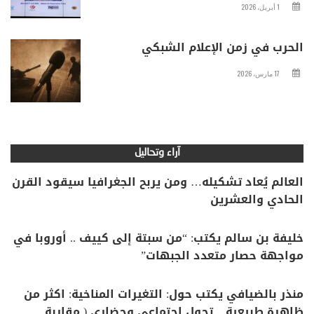
1 أبريل، 2026
الحرب في زمن الإعلام الشبكي
17 مارس، 2026
آراء وتحاليل
العالم يُعاد تشكيله… ومن يربح الجغرافيا سيقود القرن
الحادي والعشرين
خليفة بن سالم يكتب: “من سبتة إلى كييف .. أوروبا في
مواجهة حصار متعدد الجبهات”
منذر بالضيافي يكتب حول: التغيرات المناخية: اكثر من
ظاهرة طبيعية .. تحول اجتماعي وحضاري ( مقاربة