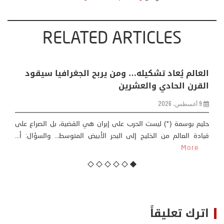
RELATED ARTICLES
ة إلى كييف .. أوروبا
العالم يُعاد تشكيله… ومن يربح ا
بهات”
القرن الحادي والعشرين
9 أغسطس، 2026
اعي لآلاف المغاربة نحو مدينة
حليم بوسمة (*) ليست الحرب على إيران هي 
ني، على أمل الوصول إلى...
قيادة العالم من الخليج إلى البحر الأبيض 
More
اترك تعليقاً