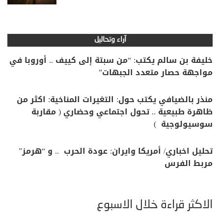
آراء وتحاليل
خليفة بن سالم يكتب: “من سبتة إلى كييف .. أوروبا في
مواجهة حصار متعدد الجبهات”
منذر بالضيافي يكتب حول: التغيرات المناخية: اكثر من
ظاهرة طبيعية .. تحول اجتماعي وحضاري ( مقاربة
سوسيولوجية )
تحليل اخباري/ أمريكا وايران: عودة الحرب .. و “هرمز”
مربط الفرس
الأكثر قراءة خلال الأسبوع