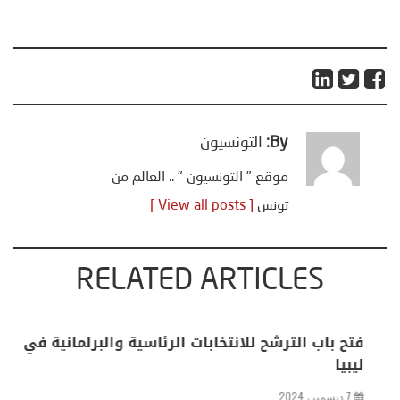
By:
التونسيون
موقع " التونسيون " .. العالم من
تونس
[ View all posts ]
RELATED ARTICLES
الولايات المتحدة وسواها من الجهات المانحة
الدولية مارست نفوذًا كبيرًا وخصّصت موارد طائلة
من أجل الدفع باتجاه التحرير الاقتصادي في الشرق