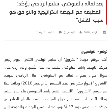
بعد لقائه بالغنوشي، سليم الرياحي يؤكد:
"القطيعة مع النهضة استراتيجية والتوافق هو
سبب الفشل"
التونسيون
لا توجد تعليقات
1 نوفمبر، 2018
تونس- التونسيون
أكد موقع جريدة “الشروق” أن سليم الرياحي التقى اليوم رئيس
حركة النهضة راشد الغنوشي بطلب من هذا الأخير. وفي رده على
سؤال حول فحوى لقائه مع الغنوشي قال الرياحي لجريدة
“الشروق” (حوار ينشر في عدد الخميس 1 نوفمبر 2018) ودائما نقلا
عن موقع “الشروق” : “التقيت الشيخ راشد الغنوشي بناء على طلبه
وذلك لأنه أراد الاستيضاح حول الموقف المتخذ بالبيان الصادر عن
حركة نداء تونس يوم 27 أكتوبر، وطلب مني التهدئة والعودة إلى