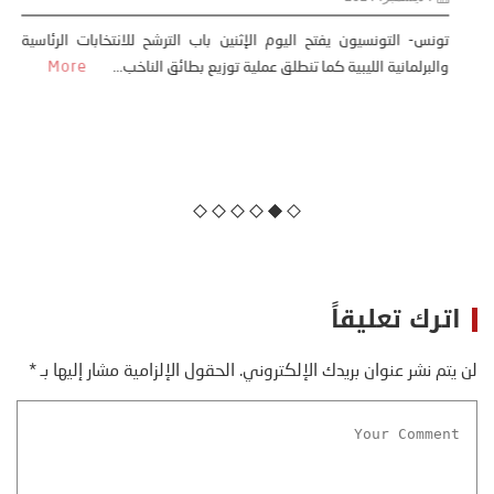
الأوسط، في حين أنها أبدت تردّدًا في التركيز
بالدرجة نفسها على الإصلاحات السياسية /خبير/
3 فبراير، 2021
يقول ديفيد لينفيلد، في مقابلة معه، إن الجهات المانحة الدولية تصبّ
في صالح هيكليات السلطة القائمة في الشرق الأوسط. وشدد ف...
More
اترك تعليقاً
لن يتم نشر عنوان بريدك الإلكتروني.
الحقول الإلزامية مشار إليها بـ
*