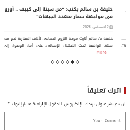
منذر بالضيافي يكتب حول: التغيرات المناخية: اكثر
من ظاهرة طبيعية .. تحول اجتماعي وحضاري (
مقاربة سوسيولوجية )
23 يوليو، 2026
كتب: منذر بالضيافي بدأت قصتي مع التغييرات المناخية ” المتطرفة”،
منذ نهاية ثمانينات القرن الماضي، حين أطردنا ...
More
اترك تعليقاً
لن يتم نشر عنوان بريدك الإلكتروني.
الحقول الإلزامية مشار إليها بـ
*