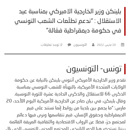
بلينكن وزير الخارجية الاميركي بمناسبة عيد
الاستقلال : “ندعم تطلّعات الشعب التونسي
في حكومة ديمقراطية فعّالة”
التونسيون
لا توجد تعليقات
20 مارس، 2022
تونس- التونسيون
تقدم وزير الخارجية الأمريكي أنتوني بلينكن بالنيابة عن حكومة
الولايات المتّحدة الأمريكية، بالتهنأة للشعب التونسي بمناسبة
الذكرى 66 للاستقلال والذكرى الحادية عشرة للثورة التونسية.
وقال بلينكن، في بيان صادر عن الخارجية الأمريكية اليوم اللأحد، 20
مارس: “ما يجمع بين بلدينا من روابط إنّما تستند على قيم
الديمقراطية وحقوق الإنسان، قيم نتقاسمها ونرى فيها دعائم
لمجتمع حرّ، فضلا عن الرواب الاقتصادية والثقافية العريقة القائمة
بيننا. نستحضر هنا الدور التاريخي للمجتمع المدني التونسي الذي نال