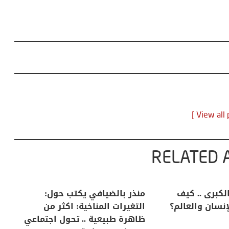
RELATED 
لكبرى .. كيف
منذر بالضيافي يكتب حول:
خل
إنسان والعالم؟
التغيرات المناخية: اكثر من
سب
ظاهرة طبيعية .. تحول اجتماعي
مو