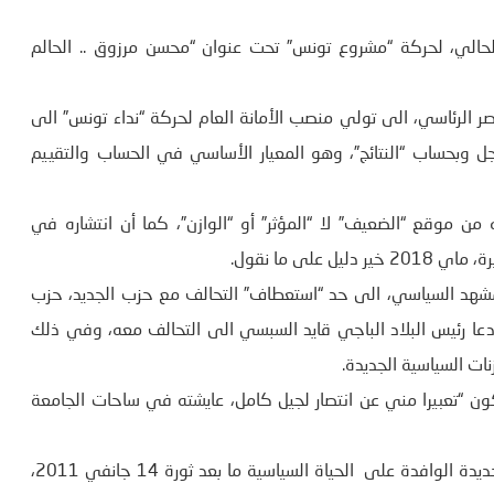
لحالي، لحركة “مشروع تونس” تحت عنوان “محسن مرزوق .. الحالم
ر الرئاسي، الى تولي منصب الأمانة العام لحركة “نداء تونس” الى
جل وبحساب “النتائج”، وهو المعيار الأساسي في الحساب والتقييم
من موقع “الضعيف” لا “المؤثر” أو “الوازن”، كما أن انتشاره في
لى ما نقول.
لمشهد السياسي، الى حد “استعطاف” التحالف مع حزب الجديد، حزب
ا رئيس البلاد الباجي قايد السبسي الى التحالف معه، وفي ذلك
نات السياسية الجديدة.
ون “تعبيرا مني عن انتصار لجيل كامل، عايشته في ساحات الجامعة
يومها، انطلقت من كون محسن مرزوق، يعد من بين الوجوه الجديدة الوافدة على الحياة السياسية ما بعد ثورة 14 جانفي 2011،