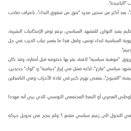
الباتيندة”.
، بعد أكثر من سنتين مجرد “شق من شقوق النداء”، باعتراف صاحب
عيد التوازن للمشهد السياسي، برغم توفر الإمكانيات البشرية،
ية السياسية لنداء تونس، ولعل هذا ما يفسر غياب الحزب في جل
عيم”.
وق “موهبة سياسية” لافتة، يقر بها خصومه قبل أنصاره، وقد كان
د سياسي “فارغ”، لكنه فشل في إبراز “دينامية” و “لوك” جديدين،
هيمنة “الشيوخ”، بمعنى تهرم كبير في قادة الأحزاب وفي الناشطين
وطني العصري أو النمط المجتمعي التونسي، الذي يري أنه مهددا
 في التحول الى زعيم سياسي مقنع ؟ ولم ينجح في تحويل حركة