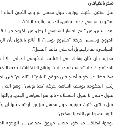
منذر بالضيافي
قبل سنتين، كتبت بورتريه، حول محسن مرزوق، الأمين العام ا
بمشروع سياسي جديد لتونس.. الحدود والإمكانيات”.
بعد سنتين، من تتبع المسار السياسي للرجل، من الخروج من القص
الخروج وتأسيس حركة “مشروع تونس”، لا أبالغ بالقول بأن الر
السياسي، قد تراجع بل أنه على حافة “الفشل”.
فحزبه، وان كان يشارك في الائتلاف الحكومي الحالي، الا أنه 
المجتمع لا يكاد “يحسب له حساب”، ونتائج الانتخابات البلدية الأخيرة، ماي 2018 خير دليل ع
هذا فضلا عن كونه أصبح في موقع “التابع” لا “المبادر” في ا
رئيس الحكومة يوسف الشاهد، حركة “تحيا تونس”، وهو الذي دع
قبول – حتى لا نقول استسلام – بالواقع السياسي الجديد وبالتواز
قبل سنتين كتبت بورتريه، حول محسن مرزوق، أردته حينها أن يك
التونسية، وليس انتصارا لشخص”.