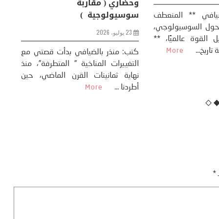
وحضاري ( مقاربة
سوسيولوجية )
ضيافي ** المنعطف
تحول السوسيولوجي،
خل
23 يوليو، 2026
 القوة عالميًا، **
ال
تاريخ...
More
سب
كتب: منذر بالضيافي بدأت قصتي مع
عل
التغييرات المناخية ” المتطرفة”، منذ
نهاية ثمانينات القرن الماضي، حين
أطردنا ...
More
ـ
*