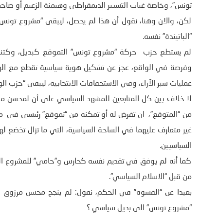
تونس”، وخاصة غياب التسيير الديمقراطي وهيمنة الزعيم أو صاحب “
لكن، والان وهنا، نقول أن هذا لم يحصل، ليبقى “مشروع تونس”
“الباتيندة” نفسه.
لم يستطع حزب حركة “مشروع تونس” التموقع كبديل، وكتنظيم ي
وفرصة في الواقع، عجز عن تشكيل هوية سياسية تقطع مع الهو
عمليات سبر الآراء، وفي الاستحقاقات الانتخابية، ليبقى “حزب الو
لا خلاف بين كل المتابعين للمشهد السياسي على أن لمحسن مرز
من “المتوقع”، ان تفرض له أو تمكنه من “تموقع” رئيسي في مشه
غير متعارف عليهما في الساحة السياسية، التي ما تزال تخضع ل
السياسيين.
كما أنه لم يوفق في تقديم نفسه كحارس و”حامي” للمشروع ال
من قبل “الاسلام السياسي”.
بعيدا عن “القسوة” في الحكم، نقول: لم ينجح محسن مرزوق
“مشروع تونس” الى بديل سياسي ؟