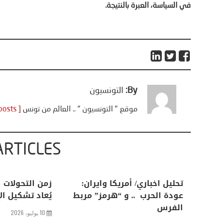
في السياسة، العبرة بالنتيجة.
By:
التونسيون
موقع " التونسيون " .. العالم من تونس
[ View all posts ]
ARTICLES
اعات
تحليل اخباري/ أمريكا وايران:
زمن التحولات ا
من
عودة الحرب .. و “هرمز” مربط
يُعاد تشكيل ال
الفرس
10 يوليو، 2026