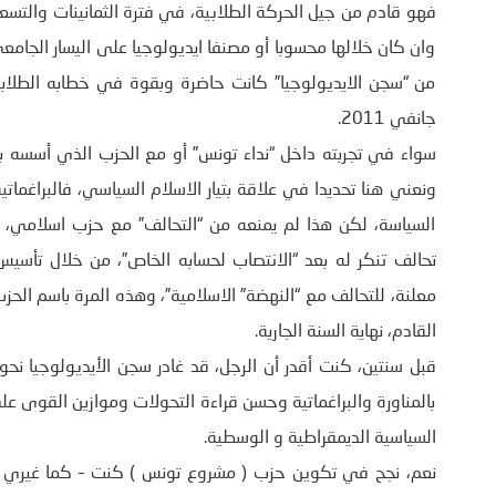
فهو قادم من جيل الحركة الطلابية، في فترة الثمانينات والتسع
وان كان خلالها محسوبا أو مصنفا ايديولوجيا على اليسار الجامعي،
جانفي 2011.
سواء في تجربته داخل “نداء تونس” أو مع الحزب الذي أسسه
ونعني هنا تحديدا في علاقة بتيار الاسلام السياسي، فالبراغما
السياسة، لكن هذا لم يمنعه من “التحالف” مع حزب اسلامي، 
تحالف تنكر له بعد “الانتصاب لحسابه الخاص”، من خلال تأسي
القادم، نهاية السنة الجارية.
قبل سنتين، كنت أقدر أن الرجل، قد غادر سجن الأيديولوجيا نح
بالمناورة والبراغماتية وحسن قراءة التحولات وموازين القوى ع
السياسية الديمقراطية و الوسطية.
نعم، نجح في تكوين حزب ( مشروع تونس ) كنت – كما غيري – نت