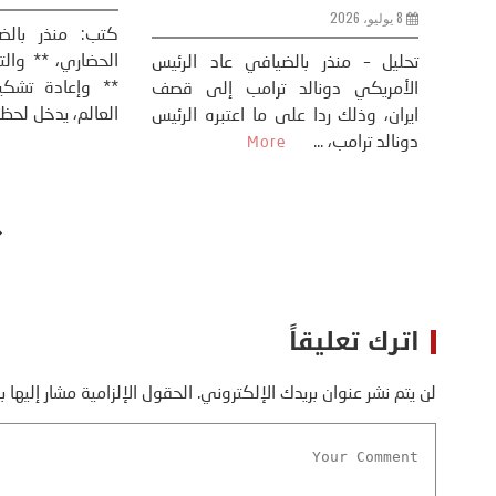
8 يوليو، 2026
كتب: منذر بال
الحضاري، ** وال
عيد،
تحليل – منذر بالضيافي عاد الرئيس
** وإعادة تشكيل
طلسي
الأمريكي دونالد ترامب إلى قصف
العالم، يدخل لحظة 
أسره،
ايران، وذلك ردا على ما اعتبره الرئيس
دونالد ترامب، ...
More
اترك تعليقاً
لن يتم نشر عنوان بريدك الإلكتروني.
الحقول الإلزامية مشار إليها ب