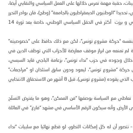
ينات، حقبة مهمة تمرس خلالها على العمل السياسي والنقابي أيضا،
 تحديدا “الوطنيون الديمقراطيون بالجامعة” (وطج)، فان بوادر التحرر
من “سجن الايديولوجيا” كانت حاضرة وبقوة في خطابه الطلابي و برزت أكثر في الحقل السياسي الوطني، خاصة بعد ثورة 14
 بنفسه “حركة مشروع تونس”، لكن مع ذلك حافظ على “خصوصيته”
تية لم تمنعه من ابراز موقف معارضة للأحزاب التي توظف الدين في
خلال وجوده في حزب “نداء تونس”، بزعامة الباجي قايد السبسي،
س حركة “مشروع تونس”، ليعود ودون سابق استئذان او “مراجعات”
معلنة، للتحالف مع “النهضة” الاسلامية”، وهذه المرة باسم الحزب الذي يقوده (مشروع تونس)، قبل 8 أشهر من الاستحقاق الانتخابي
و تعاطي مع السياسة بوصفها “فن الممكن”، وهو ما يفترض التسلّح
لى الأرض. وأنه سيكون الرقم الأساسي في مشهد “فارغ” في العائلة
صور أن له كل إمكانات التطور، لو قطع نهائيا مع سلبيات “نداء