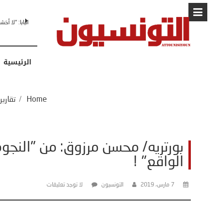
البابا: “لا أ
الرئيسية
Home
/
تقاري
بورتريه/ محسن مرزوق: من "النجوم
الواقع" !
7 مارس، 2019
التونسيون
لا توجد تعليقات