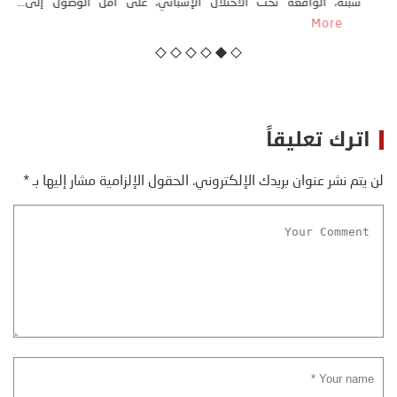
كتب: منذر بالضيافي بدأت قصتي مع التغييرات المناخية ” المتطرفة”،
منذ نهاية ثمانينات القرن الماضي، حين أطردنا ...
More
اترك تعليقاً
لن يتم نشر عنوان بريدك الإلكتروني.
الحقول الإلزامية مشار إليها بـ
*