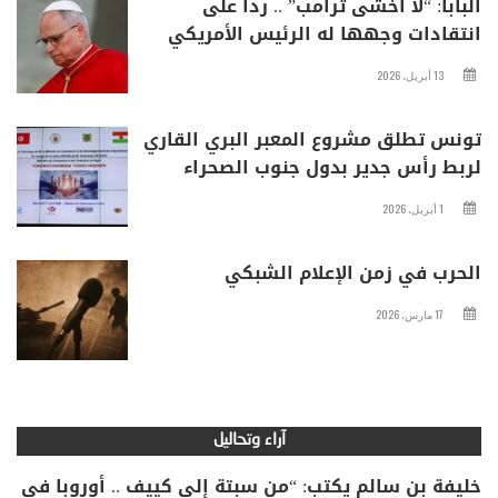
البابا: “لا أخشى ترامب” .. ردا على
انتقادات وجهها له الرئيس الأمريكي
13 أبريل، 2026
تونس تطلق مشروع المعبر البري القاري
لربط رأس جدير بدول جنوب الصحراء
1 أبريل، 2026
الحرب في زمن الإعلام الشبكي
17 مارس، 2026
آراء وتحاليل
خليفة بن سالم يكتب: “من سبتة إلى كييف .. أوروبا في