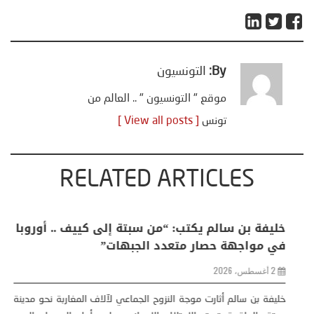
By:
التونسيون
موقع " التونسيون " .. العالم من
تونس
[ View all posts ]
RELATED ARTICLES
منذر بالضيافي يكتب حول: التغيرات المناخية: اكثر
من ظاهرة طبيعية .. تحول اجتماعي وحضاري (
مقاربة سوسيولوجية )
23 يوليو، 2026