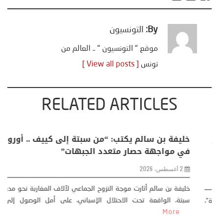
By:
التونسيون
موقع " التونسيون " .. العالم من
تونس
[ View all posts ]
RELATED ARTICLES
كتب حول: التغيرات المناخية: اكثر
خليفة بن سالم يكتب:
ة .. تحول اجتماعي وحضاري (
في مواجهة حصار مت
وجية )
2 أغسطس، 2026
خليفة بن سالم أثارت موجة 
سبتة، الواقعة تحت الاحت
دأت قصتي مع التغييرات المناخية ” المتطرفة”،
More
رن الماضي، حين أطردنا ...
More