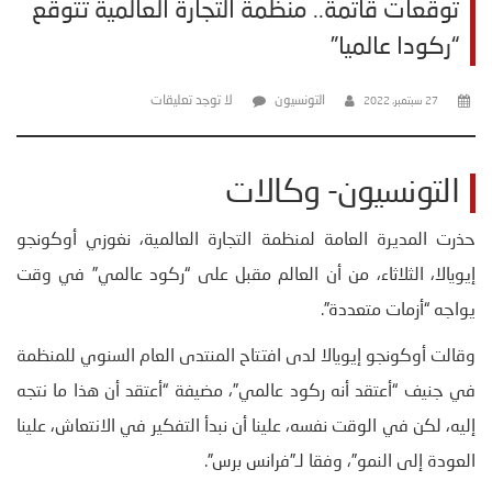
توقعات قاتمة.. منظمة التجارة العالمية تتوقع
“ركودا عالميا”
التونسيون
لا توجد تعليقات
27 سبتمبر، 2022
التونسيون- وكالات
حذرت المديرة العامة لمنظمة التجارة العالمية، نغوزي أوكونجو
إيويالا، الثلاثاء، من أن العالم مقبل على “ركود عالمي” في وقت
يواجه “أزمات متعددة”.
وقالت أوكونجو إيويالا لدى افتتاح المنتدى العام السنوي للمنظمة
في جنيف “أعتقد أنه ركود عالمي”، مضيفة “أعتقد أن هذا ما نتجه
إليه، لكن في الوقت نفسه، علينا أن نبدأ التفكير في الانتعاش، علينا
العودة إلى النمو”، وفقا لـ”فرانس برس”.