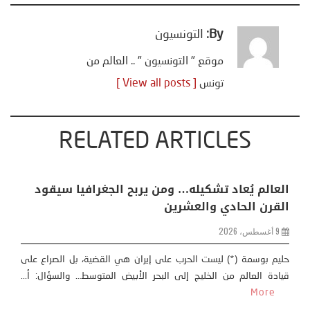
By:
التونسيون
موقع " التونسيون " .. العالم من
تونس
[ View all posts ]
RELATED ARTICLES
خليفة بن سالم يكتب: “من سبتة إلى كييف .. أوروبا
في مواجهة حصار متعدد الجبهات”
2 أغسطس، 2026
خليفة بن سالم أثارت موجة النزوح الجماعي لآلاف المغاربة نحو مدينة
سبتة، الواقعة تحت الاحتلال الإسباني، على أمل الوصول إلى...
More