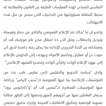
النقابيين للتصدّي لهذه الممارسات المارقة عن القانون والمعادية له
محملا السلطة مسؤوليتها في التداعيات التي ستنتج عن مثل هذه
الانتهاكات.
واعتبر ان ما “يحاك ضدّ الإعلام العمومي والخاص من حصار وهرسلة
وترذيل واعتقالات وصل الى حدّ اعتقال مدير عام موزاييك أف أم
ومساءلته عن الخط التحريري للإذاعة بما يبطن رغبة جامحة لخنق أي
صوت حرّ أو معارض وتكميم الأفواه ويهدف إلى النكوص بالإعلام
إلى عهود الإعلام الواحد والرأي الواحد وتصحيرا للمشهد الإعلامي”
وادان “سياسة التجويع والتفليس التي تمارس على عدد من
المؤسّسات الإعلامية بما فيها العمومية ك”سنيب لابراس” وخاصّة
منها المؤسسات المصادرة ك”شمس أف أم “و”كاكتوس برود”
بحرمان العاملين فيها من أجورهم لأشهر ودفعها إلى الغلق مطالبا
بتسوية الوضعية وتطبيق الاتفاقيات المبرمة وإجراء تدقيق حقيقي