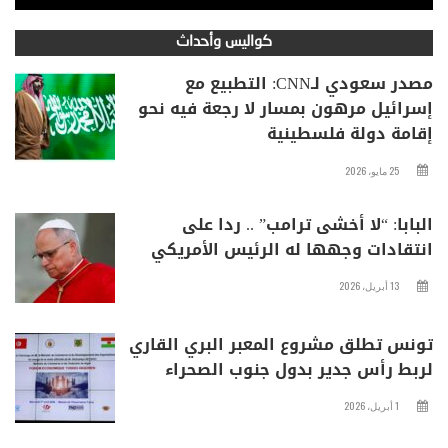
كواليس وأحداث
مصدر سعودي لـCNN: التطبيع مع
إسرائيل مرهون بمسار لا رجعة فيه نحو
إقامة دولة فلسطينية
25 مايو، 2026
البابا: “لا أخشى ترامب” .. ردا على
انتقادات وجهها له الرئيس الأمريكي
13 أبريل، 2026
تونس تطلق مشروع المعبر البري القاري
لربط رأس جدير بدول جنوب الصحراء
1 أبريل، 2026