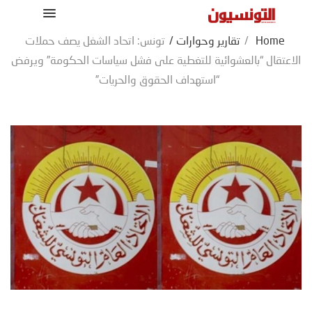
Home
/
تقارير وحوارات
/
تونس: اتحاد الشغل يصف حملات
الاعتقال “بالعشوائية للتغطية على فشل سياسات الحكومة” ويرفض
“استهداف الحقوق والحريات”