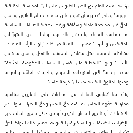
برئاسة امينه العام نور الدين الطبوبي على أنّ” المحاسبة الحقيقية
ضرورية” وعلى “ضرورة أن تقوم على قاعدة احترام القانون وضمان
الحقّ في محاكمة عادلة وشفّافة ورفض تصفية الحسابات السياسية
عبر توظيف القضاء والتنكيل بالخصوم والخلط بين المتورّطين
الحقيقيين والأبرياء” معتبرا ان الغاية من ذلك “إلهاء الرأي العام عن
مشاكله الحقيقية مثل مشاكل المعيشة والشغل وضمان مستقبل
الأبناء ” وانها “للتغطية على فشل السياسات الحكومية المتّبعة”
مجددا رفضه” لأيّ استهداف للحقوق والحريات العامّة والفردية
ومنها الحقوق النقابية تحت أيّ ذريعة كانت”.
وندّد بما “تمارس السلطة من اعتداءات على النقابيين بمناسبة
ممارسة حقّهم النقابي بما فيه حقّ التعبير وحقّ الإضراب سواء عبر
الاعتقالات أو تلفيق القضايا الكيدية أو من خلال سعيها لسلب حقّ
الإضراب بالتضييقات والتساخير غير القانونية” معتبرا ذلك انتهاكا لحقّ
تكفله الدساتير والتشريعات والقوانين مؤكدا استعداد كافّة