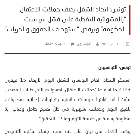
تونس: اتحاد الشغل يصف حملات الاعتقال
“بالعشوائية للتغطية على فشل سياسات
الحكومة” ويرفض “استهداف الحقوق والحريات”
التونسيون
لا توجد تعليقات
15 فبراير، 2023
تونس- التونسيون
استنكر الاتحاد العام التونسي للشغل اليوم الاربعاء 15 فيفري
2023 ما اسماها “حملات الاعتقال العشوائية التي طالت العديدين
مؤكدا انه شابتها خروقات قانونية وتجاوزات إجرائية ومحاولات
تلفيق التهم وحملات تشهيرية في ظلّ تعتيم كامل وغياب أيّة
معلومة رسمية عن طبيعة التهم ومآلات التحقيق”.
وشدد الاتحاد في بيان صادر عنه عقب اجتماع مكتبه التنفيذي