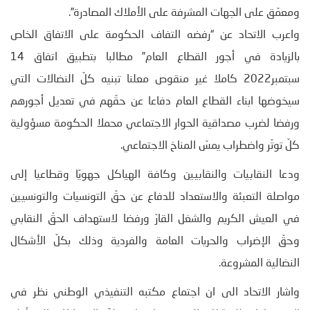
ومعمّق على الجهات المشرفة على الأملاك المصادرة”.
واعرب الاتحاد عن “رفضه التفاف الحكومة على الاتفاق الخاص
بالزيادة في أجور القطاع العام” مطالبا بتطبيق اتفاق 14
سبتمبر2022 كاملا غير منقوص معلنا تبنيه كلّ النضالات التي
سيخوضها ابناء القطاع العام دفاعا عن حقّهم في تعديل أجورهم
ورفضا لضرب مصداقية الحوار الاجتماعي محملا الحكومة مسؤولية
كلّ توتّر واضطراب يمسّ المناخ الاجتماعي.
ودعا النقابيات والنقابيين وكافة الهياكل جهويّا وقطاعيا إلى
مواصلة التعبئة والاستعداد للدفاع عن حقّ التونسيات والتونسيين
في العيش الكريم والشغل القارّ ورفضا لاستهداف الحقّ النقابي
وحقّ الإضراب والحريات العامة والفردية وذلك بكلّ الأشكال
النضالية المشروعة.
واشار الاتحاد الى ان اجتماع مكتبه التنفيذي الوطني نظر في