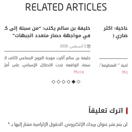
RELATED ARTICLES
منذر بالضيافي يكتب حول: التغيرات المناخية: اكثر
من ظاهرة طبيعية .. تحول اجتماعي وحضاري (
مقاربة سوسيولوجية )
23 يوليو، 2026
كتب: منذر بالضيافي بدأت قصتي مع التغييرات المناخية ” المتطرفة”،
منذ نهاية ثمانينات القرن الماضي، حين أطردنا ...
More
اترك تعليقاً
لن يتم نشر عنوان بريدك الإلكتروني.
الحقول الإلزامية مشار إليها بـ
*