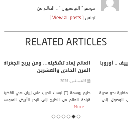
موقع " التونسيون " .. العالم من
تونس
[ View all posts ]
RELATED ARTICLES
خليفة بن سالم يكتب: “من سبتة إلى كييف .. أوروبا
في مواجهة حصار متعدد الجبهات”
2 أغسطس، 2026
خليفة بن سالم أثارت موجة النزوح الجماعي لآلاف المغاربة نحو مدينة
سبتة، الواقعة تحت الاحتلال الإسباني، على أمل الوصول إلى...
More