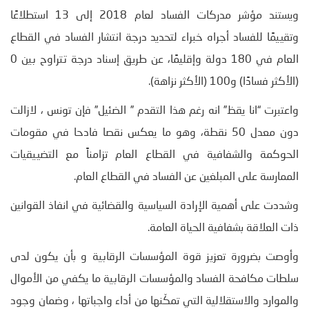
ويستند مؤشر مدركات الفساد لعام 2018 إلى 13 استطلاعًا
وتقييمًا للفساد أجراه خبراء لتحديد درجة انتشار الفساد في القطاع
العام في 180 دولة وإقليمًا، عن طريق إسناد درجة تتراوح بين 0
(الأكثر فسادًا) و100 (الأكثر نزاهة).
واعتبرت “انا يقظ” انه رغم هذا التقدم ” الضئيل” فإن تونس ، لازالت
دون معدل 50 نقطة، وهو ما يعكس نقصا فادحا في مقومات
الحوكمة والشفافية في القطاع العام تزامناً مع التضييقيات
الممارسة على المبلغين عن الفساد في القطاع العام.
وشددت على أهمية الإرادة السياسية والقضائية في انفاذ القوانين
ذات العلاقة بشفافية الحياة العامة.
وأوصت بضرورة تعزيز قوة المؤسسات الرقابية و بأن يكون لدى
سلطات مكافحة الفساد والمؤسسات الرقابية ما يكفي من الأموال
والموارد والاستقلالية التي تمكّنها من أداء واجباتها ، وضمان وجود