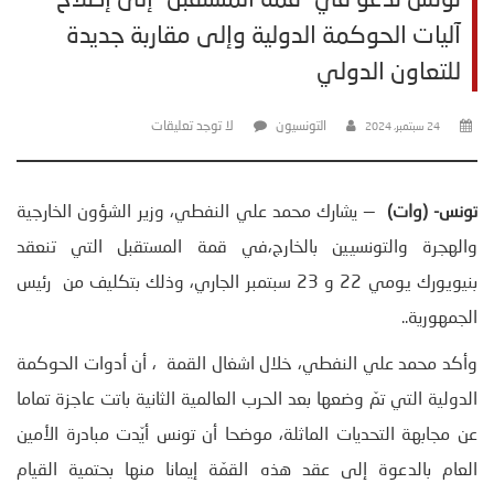
آليات الحوكمة الدولية وإلى مقاربة جديدة
للتعاون الدولي
التونسيون
لا توجد تعليقات
24 سبتمبر، 2024
تونس- (وات)
— يشارك محمد علي النفطي، وزير الشؤون الخارجية
والهجرة والتونسيين بالخارج،في قمة المستقبل التي تنعقد
بنيويورك يومي 22 و 23 سبتمبر الجاري، وذلك بتكليف من رئيس
الجمهورية..
وأكد محمد علي النفطي، خلال اشغال القمة ، أن أدوات الحوكمة
الدولية التي تمّ وضعها بعد الحرب العالمية الثانية باتت عاجزة تماما
عن مجابهة التحديات الماثلة، موضحا أن تونس أيّدت مبادرة الأمين
العام بالدعوة إلى عقد هذه القمّة إيمانا منها بحتمية القيام