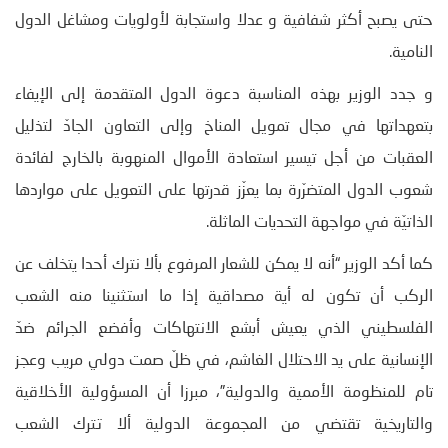
حتى يصبح أكثر شفافية و عدلا واستجابة لأولويات ومشاغل الدول
النامية.
و جدد الوزير بهذه المناسبة دعوة الدول المتقدمة إلى الإيفاء
بتعهداتها في مجال تمويل المناخ وإلى التعاون الجادّ لتذليل
العقبات من أجل تيسير استعادة الأموال المنهوبة بالخارج لفائدة
شعوب الدول المتضرّرة بما يعزّز قدرتها على التعويل على مواردها
الذاتيّة في مواجهة التحديات الماثلة.
كما أكد الوزير “أنه لا يمكن للشعار المرفوع بألا نترك أحدا يتخلف عن
الركب أن تكون له أية مصداقية إذا ما استثنينا منه الشعب
الفلسطيني الذي يعيش أبشع الانتهاكات وأفضع الجرائم ضدّ
الإنسانية على يد الاحتلال الغاشم، في ظلّ صمت دولي مريب وعجز
تام للمنظومة الأممية والدولية”، مبرزا أن المسؤولية الأخلاقية
والتاريخية تقتضي من المجموعة الدولية ألا تترك الشعب