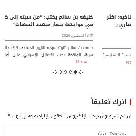
منذر بالضيافي يكتب حول: التغيرات المناخية: اكثر
من ظاهرة طبيعية .. تحول اجتماعي وحضاري (
مقاربة سوسيولوجية )
23 يوليو، 2026
كتب: منذر بالضيافي بدأت قصتي مع التغييرات المناخية ” المتطرفة”،
منذ نهاية ثمانينات القرن الماضي، حين أطردنا ...
More
اترك تعليقاً
لن يتم نشر عنوان بريدك الإلكتروني.
الحقول الإلزامية مشار إليها بـ
*