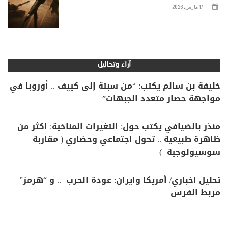
17 مارس، 2026
آراء وتحاليل
خليفة بن سالم يكتب: “من سبتة إلى كييف .. أوروبا في
مواجهة حصار متعدد الجبهات”
منذر بالضيافي يكتب حول: التغيرات المناخية: اكثر من
ظاهرة طبيعية .. تحول اجتماعي وحضاري ( مقاربة
سوسيولوجية )
تحليل اخباري/ أمريكا وايران: عودة الحرب .. و “هرمز”
مربط الفرس