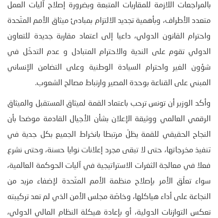
بالمراجعات اللازمة للمقاربات المتبعة وبضرورة إصلاح آليات العمل
متعدد الأطراف، وبأهمية تجديد الالتزام بمبادئ ميثاق الأمم المتّحدة
واحترام القانون الدولي، داعيا إلى اعتماد مقاربة جديدة للتعاون
الدولي تقوم على الندية والاحترام المتبادل و عدم التدخّل في
شؤون الغير واحترام السيادة الوطنية وعلى التضامن الإنساني
المبني على القناعة بوحدة المصير وارتباط مصالح الشعوب.
وأكد الوزير أن تونس ترحب باعتماد القمة لميثاق المستقبل والميثاق
الرقمي العالمي ووثيقة الإعلان بشأن الأجيال القادمة موضحا بأن
النجاح الحقيقي للقمة يظلّ مرتبطا بانخراط الجميع بكل جدية في
تنفيذ مخرجاتها، حتى لا تبقى مجرد إعلانات نوايا حسنة، وحتى نشرع
فعلا في معالجة الثغرات الاستراتيجية في آليات الحوكمة العالمية،
سواء تعلّق الأمر بإصلاح منظمة الأمم المتّحدة لإضفاء مزيد من
النجاعة على أداء هياكلها، وخاصّة مجلس الأمن الذي لم تعد تركيبته
تعكس التوازنات الدولية، أو بإعادة هيكلة النظام المالي الدولي،