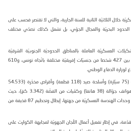
 خلال الثلاثيّة الثانية للسنة الجارية، والتي لا تقتصر فحسب على
ة الحدود البحريّة والمجال الجوّي، بل تشمل كذلك تصدّي مختلف
ات العسكريّة العاملة بالمناطق الحدوديّة الجنوبيّة الشرقيّة
وبالمرتفعات الغربيّة إيقاف 1048 مهاجرا غير نظامي يتوزعون بين 427 شخصا من جنسيّات إفريقيّة مختلفة باتّجاه تونس، و610
كما أحبطت التشكيلات العسكريّة عدّة عمليّات تهريب لسيّارات (75 سيّارة) وأسلحة صيد (118 قطعة) وأقراص مخدّرة (54.533
قرص) وسجائر (1.406.978 علبة) ومحروقات (2.560 لترا) وهواتف جوّالة (38 هاتفا) وكمّيات من الفضّة (3.342 كغ)، حيث
تجازوت قيمة هذه السّلع المهرّبة أكثر من 7 مليون دينار. وتولّت وحدات الهندسة العسكريّة من جهتها، إبطال وتحطيم 87 قذيفة من
قدّمة، في إطار تفعيل أعمال اللّجان الجهويّة لمجابهة الكوارث على