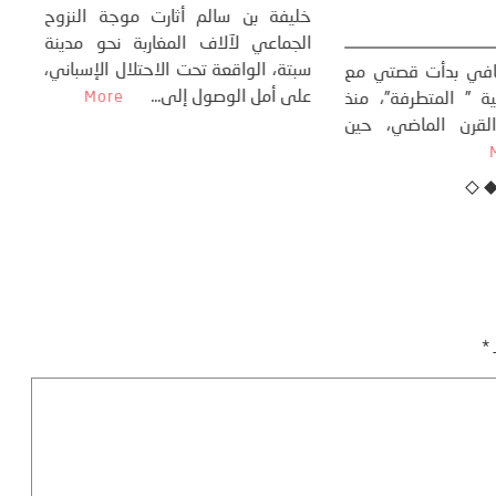
تحول السوسيولوجي،
خل
23 يوليو، 2026
 القوة عالميًا، **
ال
تاريخ...
More
سب
كتب: منذر بالضيافي بدأت قصتي مع
عل
التغييرات المناخية ” المتطرفة”، منذ
نهاية ثمانينات القرن الماضي، حين
أطردنا ...
More
ـ
*