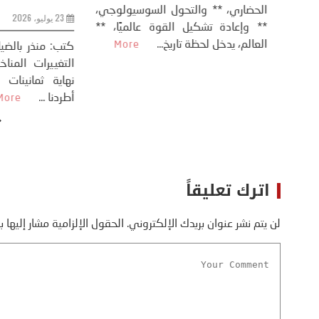
الحضاري، ** وال
عيد،
تحليل – منذر بالضيافي عاد الرئيس
** وإعادة تشكيل
طلسي
الأمريكي دونالد ترامب إلى قصف
العالم، يدخل لحظة 
أسره،
ايران، وذلك ردا على ما اعتبره الرئيس
دونالد ترامب، ...
More
اترك تعليقاً
لن يتم نشر عنوان بريدك الإلكتروني.
الحقول الإلزامية مشار إليها ب