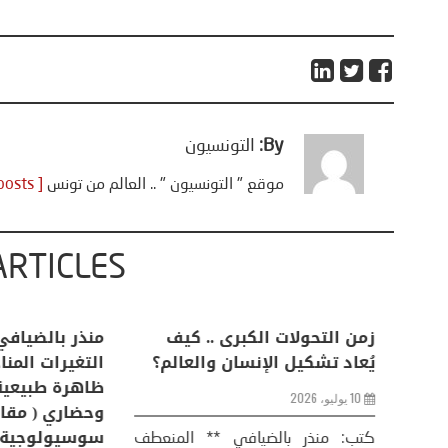
By:
التونسيون
موقع " التونسيون " .. العالم من تونس
[ View all posts ]
ARTICLES
اعات
تحليل اخباري/ أمريكا وايران:
زمن التحولات ا
من
عودة الحرب .. و “هرمز” مربط
يُعاد تشكيل ال
الفرس
10 يوليو، 2026
8 يوليو، 2026
كتب: منذر بال