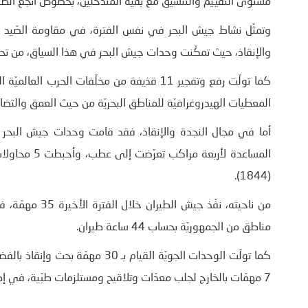
مستوى التقييم والتنسيق مع بقيّة المتدخّلين، بخصوص أنجع الطرق
وتمثّل نشاط جيش البحر في نفس الفترة، في مقاومة الصّيد ال
والإنقاذ، حيث تمكّنت وحدات جيش البحر في هذا السياق، من تحويل وجهة سير 10 مراكب وقوا
المعطيات الهيدروغرافيّة للمناطق البحريّة من حيث العمق والتض
(1844).
من ناحيته، نفّذ
مناطق من الجمهوريّة بحساب 44 ساعة طيران.
7 مهمّات بالخارج لجلب معدّات وتلاقيح ومستلزمات طبّية، في إطار مجابهة جائحة كورونا، بمجموع ساعات طيران تجاوزت 77 ساعة.