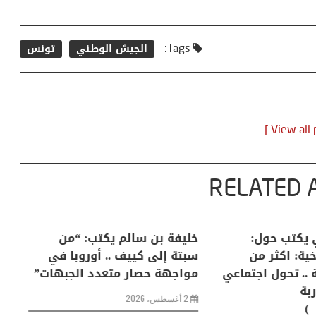
الجيش الوطني
تونس
Tags:
RELATED 
لكبرى .. كيف
منذر بالضيافي يكتب حول:
خل
إنسان والعالم؟
التغيرات المناخية: اكثر من
سب
ظاهرة طبيعية .. تحول اجتماعي
مو
وحضاري ( مقاربة
سوسيولوجية )
ضيافي ** المنعطف