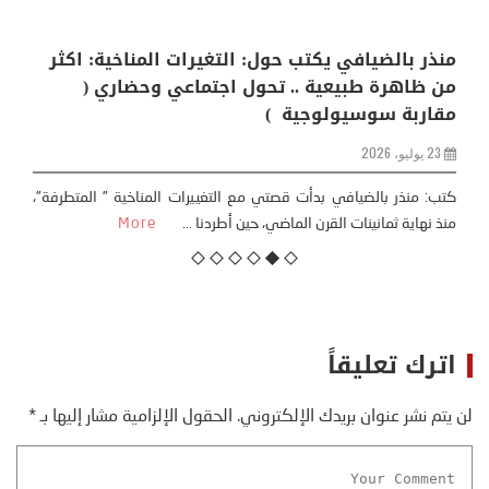
منذر بالضيافي يكتب حول: التغيرات المناخية: اكثر
من ظاهرة طبيعية .. تحول اجتماعي وحضاري (
مقاربة سوسيولوجية )
23 يوليو، 2026
كتب: منذر بالضيافي بدأت قصتي مع التغييرات المناخية ” المتطرفة”،
منذ نهاية ثمانينات القرن الماضي، حين أطردنا ...
More
اترك تعليقاً
لن يتم نشر عنوان بريدك الإلكتروني.
الحقول الإلزامية مشار إليها بـ
*