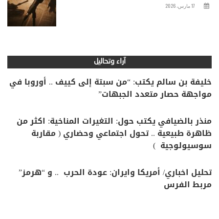
17 مارس، 2026
آراء وتحاليل
خليفة بن سالم يكتب: “من سبتة إلى كييف .. أوروبا في
مواجهة حصار متعدد الجبهات”
منذر بالضيافي يكتب حول: التغيرات المناخية: اكثر من
ظاهرة طبيعية .. تحول اجتماعي وحضاري ( مقاربة
سوسيولوجية )
تحليل اخباري/ أمريكا وايران: عودة الحرب .. و “هرمز”
مربط الفرس