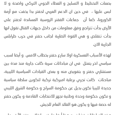
بصمات التخطيط و التسليح و الغطاء الجوي التركي واضحة و لا
لبس عليها ، في حين ان الدعم العربي لحفتر بدا يخفت مع أزمة
الكورونا، كما أن جماعات الفقنر الروسية المساندة لحفتر على
الأرض بدأت تتراجع وفق معلومات من داخل جبهات القتال تقول انها
بدأت تتقلص و هي القوة الضاربة لجانب حفتر في حرب طرابلس
الجارية الان.
لهذه الأسباب العسكرية اولا سارع حفتر بخطاب الامس و أيضا لسبب
سياسي اخر يتمثل في ان مباحاثات سرية كانت جارية منذ مدة بين
مستشاري حفتر و بتفويض منه و بعض القيادات السياسية الليبية،
مباحثات كانت تجري برعاية اميركية تركية لتكوين سلطة سياسية
جديدة لليبيا تكون بديل عن حكومة السراج و حكومة الشرق الليبي
و تكون حكومة وحدة وطنية تجهز للانتخابات القادمة و يكون حفتر
له حصة فيها و يكون هو القائد العام للجيش.