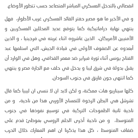
انفصالي بالتدخل العسكري المباشر المتصاعد حسب تتطور الأوضاع.
و في الأخير ما هو مصير حفتر القائد العسكري غريب الأطوار، فهل
ينتهي نهاية دراماتيكية كما يتوقع عديد المحللين العسكريين و
الأمنيين الأمريكان، الذين عاشروه اثناء غربته في فرجينيا ، و الذين
أبعدوه عن الصفوف الأولى في قيادة الجيش، التي استلمها عبد
الفتاح يونس أثناء ثورة فبراير ضد معمر القذافي. وهل في الوارد أن
يقبل بدولة في شرق ليبا و يدخل في حلف مع الجارة مصر و ينتهي
كما انتهى جون قارنق في جنوب السودان.
كلها سيناريو هات ممكنة، و لكن لابد ان لا ننسى ان ليبيا كما قال
تشرشل هي البطن الرخوة للتمساح الأوربي هذا من ناحية، و من
ناحية ثانية الطموحات التركية في توسيع نفوذها في جنوب
المتوسط، و من ناحية أخرى الحلم الروسي بموطئ قدم على
ضفاف المتوسط ، كل هذا يذكرنا ان اهم المعارك خلال الحرب