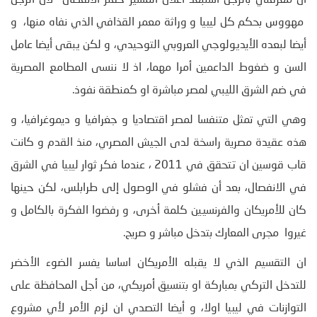
مهووس بحكم كل ليبيا و وراثة معمر القذافي الذي نفاه منها، و
أيضا لبعده الأيديولوجي العروبي التوحيدي، و لكن يبقى أيضا عامل
السن و ضغوط الداعمين أمرا مهما، اذ لا ننسى المطامع المصرية
في ضم الشرق الليبي لمصر مباشرة او كمنطقة نفوذ.
وهي التي تمثل متنفسا لمصر اقتصاديا و جغرافيا و ديموغرافيا، و
هذه عقيدة مصرية راسخة لدى الجيش المصري، منذ القدم و كانت
قاب قوسين ان تتحقق في 2011 ، عندما فكر ثوار ليبيا في الشرق
في الانفصال، بعد أن فشلو في الوصول إلى طرابلس، لكن حينها
كان للأمريكان والفرنسيين كلمة أخرى، و رفضوا الفكرة بالكامل و
غيروا مجرى المعارك بتدخل مباشر و صريح.
ان التقسيم الذي لا يقبله الأمريكان اساسا يفسر الضوء الأخضر
للتدخل التركي بمباركة او بتنسيق أمريكي، من أجل المحافظة على
التوازنات في ليبيا اولا، و أيضا التصدي ان لزم الأمر لأي مشروع