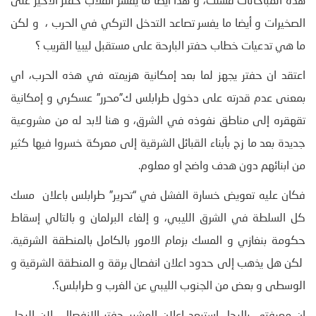
هذه المباحاثات فشلت، و هذا أيضا ما يفسر انقلاب حفتر الأخير على
الصخيرات و أيضا ما يفسر تصاعد التدخل التركي في الحرب ، و لكن
ما هي تدعيات خطاب حفتر البارحة على مستقبل ليبيا القريب ؟
اعتقد ان حفتر يجهز لما بعد إمكانية هزيمته في هذه الحرب، اي
بمعنى عدم قدرته على دخول طرابلس ك”محرر” عسكري و إمكانية
تقهقره إلى مناطق نفوذه في الشرق، و هنا لابد له من مشروعية
جديدة بعد ما زج بأبناء القبائل الشرقية إلى معركة خسروا فيها كثير
من ابنائهم دون هدف واضح او معلوم.
فكان عليه تعويض خسارة الفشل في “تحرير” طرابلس باعلان مسك
كل السلطة في الشرق الليبي، و إلغاء البرلمان و بالتالي إسقاط
حكومة بنغازي و المسك بزمام الامور بالكامل بالمنطقة الشرقية.
لكن هل يذهب إلى حدود اعلان انفصال برقة و المنطقة الشرقية و
الوسطى و بعض من الجنوب الليبي عن الغرب و طرابلس؟.
ان معرفتي بالرجل استبعد اعلان المشير حفتر الانفصال لان الرجل