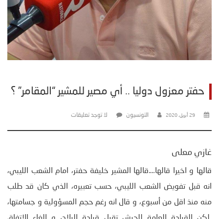
حفتر معزول دوليا .. أي مصير للمشير “المقامر” ؟
التونسيون
لا توجد تعليقات
29 أبريل، 2020
غازي معلى
قالها و اخيرا قالها….قالها المشير خليفة حفتر، امام الشعب الليبي،
انه قبل تفويض الشعب الليبي، حسب تعبيره، الذي كان قد طلب
منه منذ اقل من أسبوع، و قال انه رغم حجم المسؤولية و جسامتها،
لكن القيادة العامة للجيش تقبل قيادة البلاد، و إلغاء الاتفاق