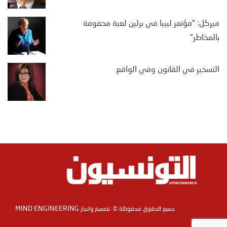
ميركل: "مؤتمر ليبيا في برلين لعبة محفوفة
بالمخاطر"
التسخير في القانون وفي الواقع
MIND ENGINEERING
جميع الحقوق محفوظة ©. تصميم وانجاز