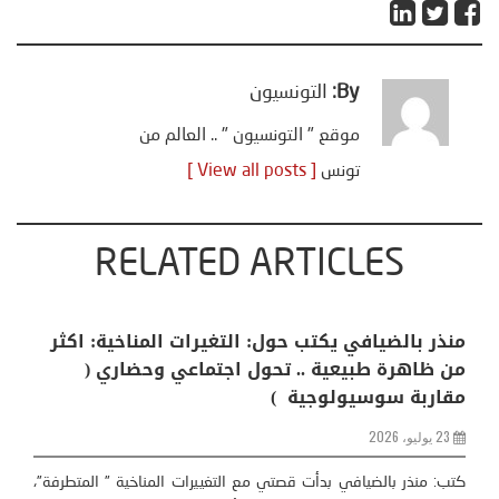
By:
التونسيون
موقع " التونسيون " .. العالم من
تونس
[ View all posts ]
RELATED ARTICLES
منذر بالضيافي يكتب حول: التغيرات المناخية: اكثر
من ظاهرة طبيعية .. تحول اجتماعي وحضاري (
مقاربة سوسيولوجية )
23 يوليو، 2026
كتب: منذر بالضيافي بدأت قصتي مع التغييرات المناخية ” المتطرفة”،