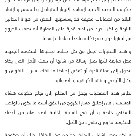
ذلك بالنظر إلى حجم الرهانات التي تواجهها و إلى أنها قد تكون
حكومة الفرصة الأخيرة لإيقاف الانهيار المتواصل و المعمم و لإنقاذ
البلاد من احتمالات مخيفة قد يستسهلها البعض من هواة التحاليل
الباردة و لكن يدرك من لديه قدرة على المقارنة أنه يصعب الخروج
من أتونها دون دفع تكلفة باهظة ماديا و إنسانيا.
و هذه الاعتبارات تجعل من كل خطوة تخطوها الحكومة الجديدة
محل متابعة لأنها تمثل رسالة من شأنها أن تبعث الأمل الذي يكاد
يتحول إلى عملة نادرة أو تغذي إحباطا ما انفك يتسرب للنفوس و
يكبل الأيادي و ينشر الكراهية و العدوانية.
تظافر هذه المعطيات يجعل من التطلع إلى نجاح حكومة هشام
المشيشي في إطلاق مسار الخروج من النفق أشبه ما يكون بالواجب
الوطني خاصة و أن في السيرة الذاتية لعدد هام من أعضاء
الحكومة ما يغري بشيء من الأمل.
و لكن بعض إشارات البداية تحد من هذا التفاؤل ذلك أن حكومة