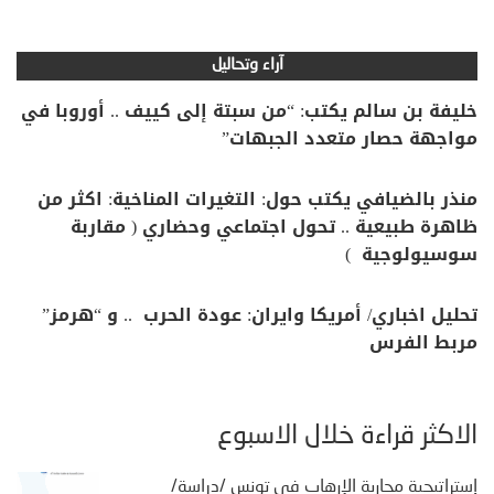
آراء وتحاليل
خليفة بن سالم يكتب: “من سبتة إلى كييف .. أوروبا في
مواجهة حصار متعدد الجبهات”
منذر بالضيافي يكتب حول: التغيرات المناخية: اكثر من
ظاهرة طبيعية .. تحول اجتماعي وحضاري ( مقاربة
سوسيولوجية )
تحليل اخباري/ أمريكا وايران: عودة الحرب .. و “هرمز”
مربط الفرس
الأكثر قراءة خلال الأسبوع
إستراتيجية محاربة الإرهاب في تونس /دراسة/