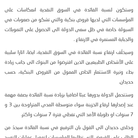
وستكون لنسبة الفائدة في السوق النقدية انعكاسات على
المؤسسات التي لديها قروض بنكية والتي تشكو من صعوبات في
السيولة خاصة في ظل سعى الدولة الى الحصول على التمويلات
والجباية المستمرة في الارتفاع .
وسيخلّف ارتفاع نسبة الفائدة في السوق النقدية، ايضا، اثارا سلبية
على الأشخاص الطبيعيين الذين اقترضوا من البنوك الى جانب زيادة
بطء وتيرة الاستثمار الخاص الممول من القروض البنكية، حسب
حديدان.
وستتحمل الدولة بدورها عبئا اضافيا بزيادة نسبة الفائدة بصفة مهمة
عند إصدارها لرقاع الخزينة سواء متوسطة المدى المتراوحة بين 3 و
7 سنوات او طويلة الأمد التي تغطي فترة 7 سنوات واكثر.
وخلص حديدان الى القول بان الترفيع في نسبة الفائدة سيحدّ من
الطلب على القروض التي تطلبها المؤسسات لتمويل عمليات التوريد