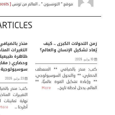
موقع " التونسيون " .. العالم من تونس
[ View all posts ]
ARTICLES
اعات
تحليل اخباري/ أمريكا وايران:
زمن التحولات ا
من
عودة الحرب .. و “هرمز” مربط
يُعاد تشكيل ال
الفرس
10 يوليو، 2026
8 يوليو، 2026
كتب: منذر بال
الحضاري، ** وال
عيد،
تحليل – منذر بالضيافي عاد الرئيس
** وإعادة تشكيل
طلسي
الأمريكي دونالد ترامب إلى قصف
العالم، يدخل لحظة 
أسره،
ايران، وذلك ردا على ما اعتبره الرئيس
دونالد ترامب، ...
More