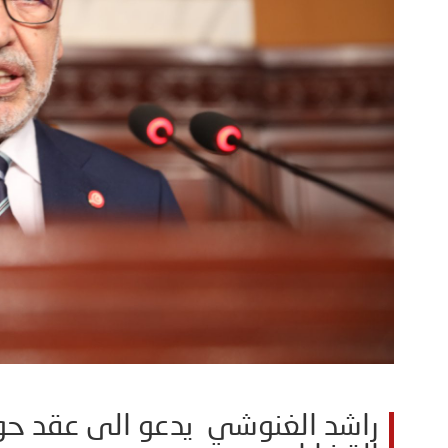
راشد الغنوشي يدعو الى عقد حو