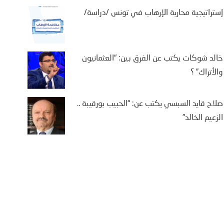
إستراتيجية محاربة الإرهاب في تونس /دراسة/
خالد شوكات يكتب عن الفرق بين: “العثمانيون
والأتراك” ؟
يفة بن سالم يكتب: “من
تة إلى كييف .. أوروبا في
صلاح قايد السبسي يكتب عن: “الحبيب بورقيبة ..
اجهة حصار متعدد الجبهات”
الزعيم الخالد”
2 أغسطس، 2026
يفة بن سالم أثارت موجة النزوح
جماعي لآلاف المغاربة نحو مدينة
تة، الواقعة تحت الاحتلال الإسباني،
ى أمل الوصول إلى...
More