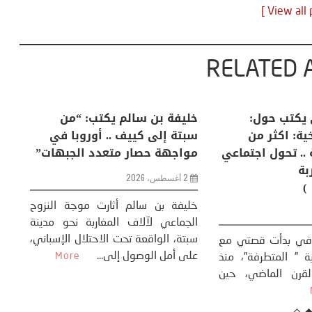
RELATED 
لكبرى .. كيف
منذر بالضيافي يكتب حول:
خل
إنسان والعالم؟
التغيرات المناخية: اكثر من
سب
ظاهرة طبيعية .. تحول اجتماعي
مو
وحضاري ( مقاربة
سوسيولوجية )
ضيافي ** المنعطف
تحول السوسيولوجي،
خل
23 يوليو، 2026
 القوة عالميًا، **
ال
تاريخ...
More
سب
كتب: منذر بالضيافي بدأت قصتي مع
عل
التغييرات المناخية ” المتطرفة”، منذ
نهاية ثمانينات القرن الماضي، حين
أطردنا ...
More