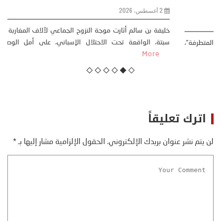
مقاربة سوسيولوجية )
23 يوليو، 2026
كتب: منذر بالضيافي بدأت قصتي مع التغييرات المناخية ” المتطرفة”،
منذ نهاية ثمانينات القرن الماضي، حين أطردنا ...
More
اترك تعليقاً
لن يتم نشر عنوان بريدك الإلكتروني.
الحقول الإلزامية مشار إليها بـ
*