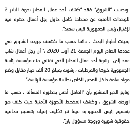
وبحسب “الشروق” فقد “كشف أحد عمال المخابز بجهة الباير 2
للوحدات الأمنية عن مخطط كامل حاول رجل أعمال حشره فيه
لإغتيال رئيس الجمهورية قيس سعيد”
.
وبينت أطوار البحث ، دائما حسب ما كشفته جريدة الشروق في
عددها الصادر اليوم الجمعة 21 أوت 2020 ،” أن رجل أعمال شاب
عمد إلى ، رشوة أحد عمال المخابز الذي تقتني منه مؤسسة رئاسة
الجمهورية خبزها والمرطبات ، رشوته بمبلغ 20 ألف دينار مقابل وضع
مواد سامة داخل العجين الخاص بطلبية مؤسسة الرئاسة
.
“
وتابع الخبر المنشور بأن “العامل أحس بخطورة المسألة ، حسب ما
اوردته الشروق ، وكشف المخطط للأجهزة الأمنية حيث كلف هو
بتسميم رئيس الجمهورية فيما تم تكليف زميله بتسميم محامية
حقوقية شهيرة وزوجة مسؤول بارز”
.