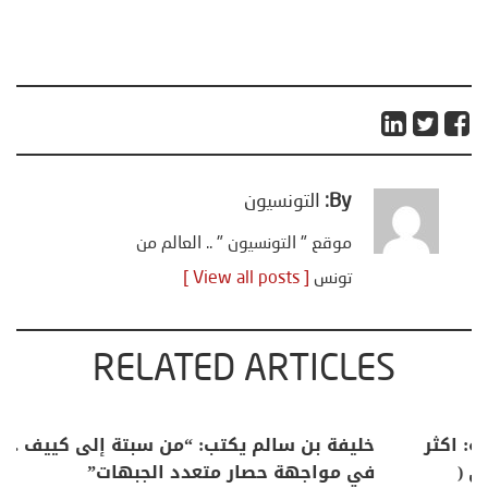
By:
التونسيون
موقع " التونسيون " .. العالم من
تونس
[ View all posts ]
RELATED ARTICLES
منذر بالضيافي يكتب حول: التغيرات المناخية: اكثر
من ظاهرة طبيعية .. تحول اجتماعي وحضاري (