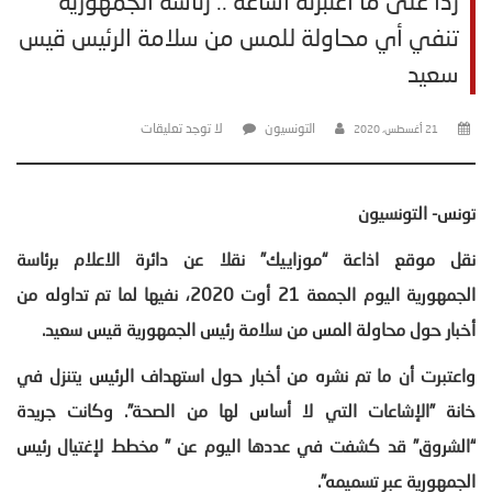
ردا على ما اعتبرته اشاعة .. رئاسة الجمهورية
تنفي أي محاولة للمس من سلامة الرئيس قيس
سعيد
التونسيون
لا توجد تعليقات
21 أغسطس، 2020
تونس- التونسيون
نقل موقع اذاعة “موزاييك” نقلا عن دائرة الاعلام برئاسة
الجمهورية اليوم الجمعة 21 أوت 2020، نفيها لما تم تداوله من
أخبار حول محاولة المس من سلامة رئيس الجمهورية قيس سعيد
.
واعتبرت أن ما تم نشره من أخبار حول استهداف الرئيس يتنزل في
خانة ”الإشاعات التي لا أساس لها من الصحة
”. وكانت جريدة
“الشروق” قد كشفت في عددها اليوم عن ” مخطط لإغتيال رئيس
الجمهورية عبر تسميمه”.