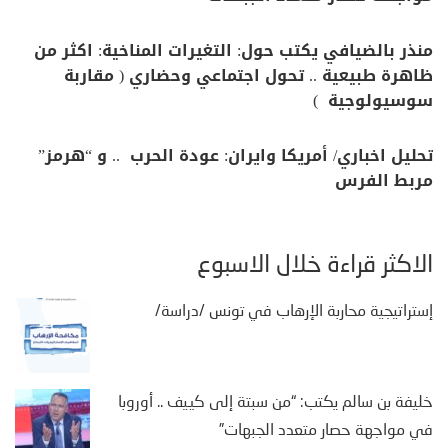
منذر بالضيافي يكتب حول: التغيرات المناخية: اكثر من
ظاهرة طبيعية .. تحول اجتماعي وحضاري ( مقاربة
سوسيولوجية )
تحليل اخباري/ أمريكا وايران: عودة الحرب .. و “هرمز”
مربط الفرس
الأكثر قراءة خلال الأسبوع
إستراتيجية محاربة الإرهاب في تونس /دراسة/
خليفة بن سالم يكتب: “من سبتة إلى كييف .. أوروبا
في مواجهة حصار متعدد الجبهات”