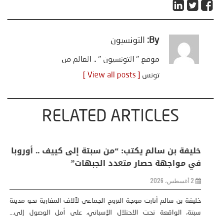
By:
التونسيون
موقع " التونسيون " .. العالم من
تونس
[ View all posts ]
RELATED ARTICLES
منذر بالضيافي يكتب حول: التغيرات المناخية: اكثر
من ظاهرة طبيعية .. تحول اجتماعي وحضاري (
مقاربة سوسيولوجية )
23 يوليو، 2026
كتب: منذر بالضيافي بدأت قصتي مع التغييرات المناخية ” المتطرفة”،