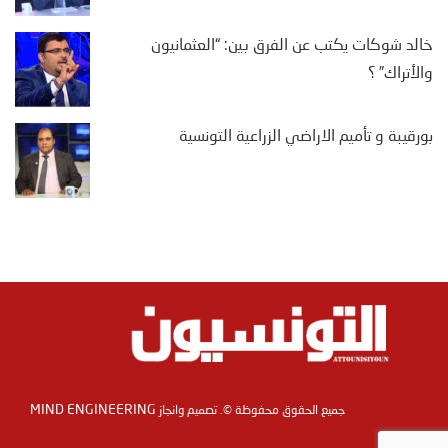
خالد شوكات يكتب عن الفرق بين: “العثمانيون
والأتراك” ؟
بورقيبة و تأميم الاراضي الزراعية التونسية
MIND ENGINEERING
جميع الحقوق محفوظة ©. تصميم وانجاز