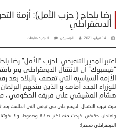
رضا بلحاج ( حزب الأمل): أزمة التح
الديمقراطي
14 فبراير، 2021
التونسيون
لا توجد تعليقات
اعتبر المدير التنفيذي لحزب “الأمل” رضا ب
“فيسبوك” أن الانتقال الديمقراطي يمر با
الأزمة السياسية التي تعصف بالبلاد بعد ر
للوزراء الجدد أمامه و الذين منحهم البرلمان
هشام المشيشي على فريقه الحكومي ، في 
وامتحان حقيقي خرجت منه اكثر صلابة وصمودا، ولا يفوتنا با
الديمقراطي منتصرا: