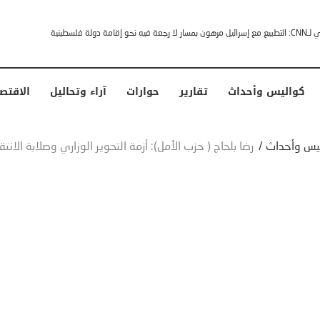
خشى ترامب” .. ردا على انتقادات وجهها له الرئيس الأمريكي
كواليس وأحداث
تقارير
حوارات
آراء وتحاليل
الاقتص
يس وأحداث
/
رضا بلحاج ( حزب الأمل): أزمة التحوير الوزاري وصلابة الانت