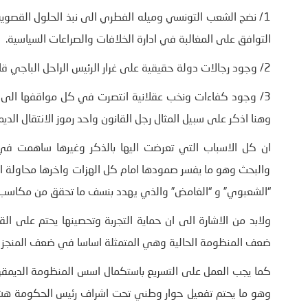
1/ نضج الشعب التونسي وميله الفطري الى نبذ الحلول القصوية 
التوافق على المغالبة في ادارة الخلافات والصراعات السياسية.
2/ وجود رجالات دولة حقيقية على غرار الرئيس الراحل الباجي قايد السبسي الذين استطاعوا تحصين المسار وحمايته من دعاة الردة
3/ وجود كفاءات ونخب عقلانية انتصرت في كل مواقفها الى ح
وهنا اذكر على سبيل المثال رجل القانون واحد رموز الانتقال الد
ان كل الاسباب التي تعرضت اليها بالذكر وغيرها ساهمت في تث
والبحث وهو ما يفسر صمودها امام كل الهزات واخرها محاولة 
“الشعبوي” و “الغامض” والذي يهدد بنسف ما تحقق من مكاسب
ولابد من الاشارة الى ان حماية التجربة وتحصينها يحتم على ال
ضعف المنظومة الحالية وهي المتمثلة اساسا في ضعف المنجز ا
كما يجب العمل على التسريع باستكمال اسس المنظومة الديمقراطية
وهو ما يحتم تفعيل حوار وطني تحت اشراف رئيس الحكومة هشام ا