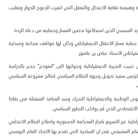
وهيمنة ثقافة الاعتدال والتعقل التي اثمرت الجنوح للحوار وتغليب
ماية مسار الانتقال الديمقراطي وكان لها مواقف شجاعة ومبدئية
يمقراطي الاستاذ عياض بن عاشور
بيت التجربة الديمقراطية وحولتها الى “انموذج” جدير بالدراسة
الرئيس سعيد تحويل وجهة النظام السياسي لصالح مشروعه السياسي
.
قوى الوطنية والديمقراطية التحرك وسد المنافذ المتمثلة في نقاط
لاقتصادي الذي لم يواكب التطور السياسي.
 عبر التسريع بانجاز المحكمة الدستورية واصلاح النظام الانتخابي
لمشيشي نقدر ان المبادرة التي تقدم بها الاتحاد العام التونسي