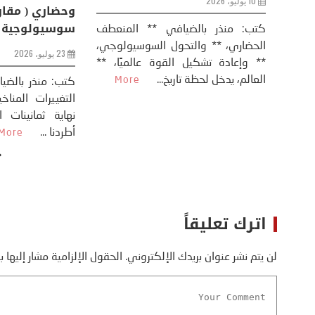
10 يوليو، 2026
8 يوليو، 2026
كتب: منذر بال
الحضاري، ** وال
عيد،
تحليل – منذر بالضيافي عاد الرئيس
** وإعادة تشكيل
طلسي
الأمريكي دونالد ترامب إلى قصف
العالم، يدخل لحظة 
أسره،
ايران، وذلك ردا على ما اعتبره الرئيس
دونالد ترامب، ...
More
اترك تعليقاً
لن يتم نشر عنوان بريدك الإلكتروني.
الحقول الإلزامية مشار إليها ب