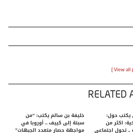
RELATED 
لكبرى .. كيف
منذر بالضيافي يكتب حول:
خل
إنسان والعالم؟
التغيرات المناخية: اكثر من
سب
ظاهرة طبيعية .. تحول اجتماعي
مو