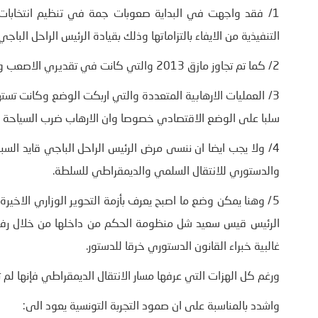
1/ فقد واجهت في البداية صعوبات جمة في تنظيم انتخابات 
التنفيذية من الايفاء بالتزاماتها وذلك بقيادة الرئيس الراحل الباج
2/ كما تم تجاوز مازق 2013 والتي كانت في تقديري الاصعب وذلك بعد اغتيال الشهيدين شكري بلعيد و محمد البراهمي.
3/ العمليات الارهابية المتعددة والتي اربكت الوضع وكانت تست
سلبا على الوضع الاقتصادي خصوصا وان الارهاب ضرب السياحة م
4/ ولا يجب ايضا ان ننسى مرض الرئيس الراحل الباجي قايد ال
والدستوري للانتقال السلمي والديمقراطي للسلطة.
5/ وهنا يمكن وضع ما اصبح يعرف بأزمة التحوير الوزاري الاخي
الرئيس قيس سعيد شل منظومة الحكم من داخلها من خلال رفضه ق
غالبية خبراء القانون الدستوري خرقا للدستور.
ورغم كل الهزات التي عرفها مسار الانتقال الديمقراطي فإنها لم
واشدد بالمناسبة على ان صمود التجربة التونسية يعود الى: