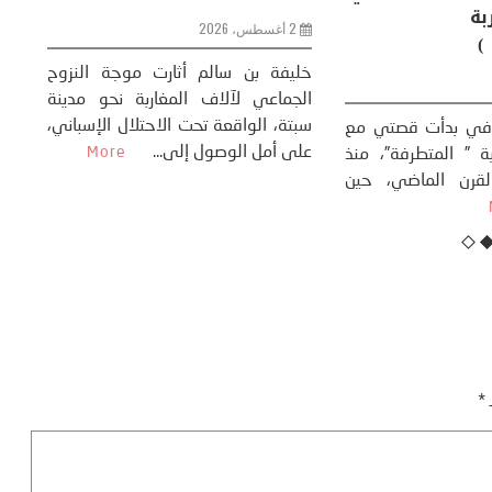
وحضاري ( مقاربة
سوسيولوجية )
ضيافي ** المنعطف
تحول السوسيولوجي،
خل
23 يوليو، 2026
 القوة عالميًا، **
ال
تاريخ...
More
سب
كتب: منذر بالضيافي بدأت قصتي مع
عل
التغييرات المناخية ” المتطرفة”، منذ
نهاية ثمانينات القرن الماضي، حين
أطردنا ...
More
ـ
*