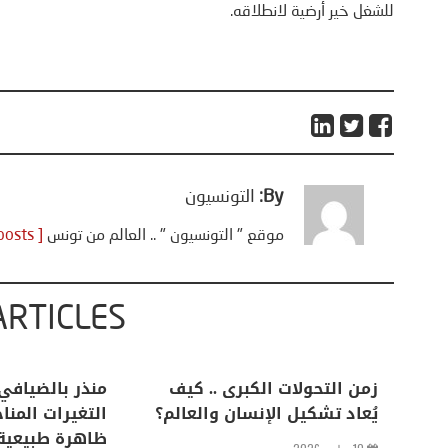
للشغل خير أرضية لانطلاقه.
By:
التونسيون
موقع " التونسيون " .. العالم من تونس
[ View all posts ]
ARTICLES
اعات
تحليل اخباري/ أمريكا وايران:
زمن التحولات ا
من
عودة الحرب .. و “هرمز” مربط
يُعاد تشكيل ال
الفرس