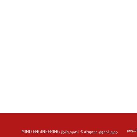
الموقع
MIND ENGINEERING
جميع الحقوق محفوظة ©. تصميم وانجاز