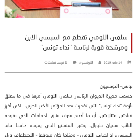
سلمى اللومي تقطع مع السبسي الابن
ومرشحة قوية لرئاسة "نداء تونس"
التونسيون
لا توجد تعليقات
14 مايو، 2019
تونس- التونسيون
حسمت مديرة الديوان الرئاسي سلمى اللومي أمرها في ما يتعلق
بأزمة “نداء تونس” التي تفجرت بعد المؤتمر الأخير للحزي، الذي أفرز
قيادتين متنازعتين، أو ما أصبح يعرف بشق الحمامات الذي يقوده
النائب سفيان طوبال، وشق المنستير الذي يقوده حافظ قايد
السبسي، اذ اختارت اللومي – ومثلما كان متوقعا – الاصطفاف وراء