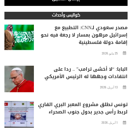
كواليس وأحداث
مصدر سعودي لـCNN: التطبيع مع
إسرائيل مرهون بمسار لا رجعة فيه نحو
إقامة دولة فلسطينية
25 مايو، 2026
البابا: “لا أخشى ترامب” .. ردا على
انتقادات وجهها له الرئيس الأمريكي
13 أبريل، 2026
تونس تطلق مشروع المعبر البري القاري
لربط رأس جدير بدول جنوب الصحراء
1 أبريل، 2026