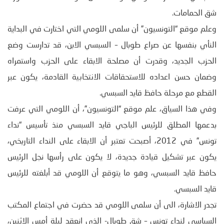
شق الحمامات.
وعلم موقع “التونسيون” أن سلمى اللومي التي اختارت في البداية
النأي بنفسها عن صراع طوبال – السبسي الابن، قد تدارست وضع
الحزب الجديد، وقدرت أن مصلحة الابقاء على الحزب واستمراه
وضمان حسن اعداده للاستحقاقات الانتخابية القادمة، يكون عبر
القطع مع مرحلة حافظ قايد السبسي.
وفي هذا السياق، علم موقع “التونسيون”، أن اللومي التي عرفت
بدعمها المطلق للرئيس الباجي قايد السبسي منذ تأسيس “نداء
تونس” في 2012، أصبحت تعتبر أن الابقاء على النداء التاريخي،
يكون عبر تشكيل قيادة جديدة، لا يكون على رأسها نجل الرئيس
حافظ قايد السبسي، وهو ما يتوقع أن اللومي قد أبلغته للرئيس
قايد السبسي.
تجدر الاشارة، الى أن سلمى اللومي قد حضرت في اجتماع المكتب
السياسي لنداء تونس – شق طوبال- الذي انعقد ليلة أمس الاثنين،