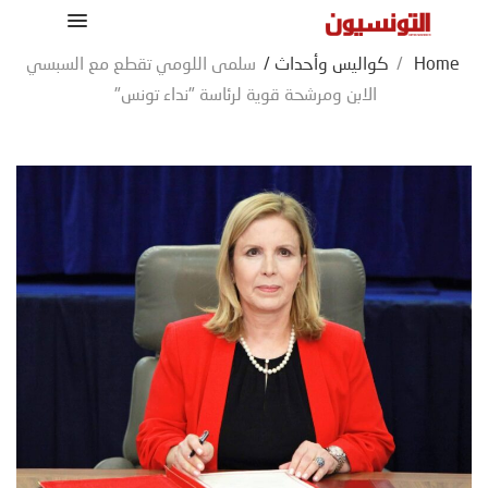
Home
/
كواليس وأحداث
/
سلمى اللومي تقطع مع السبسي
الابن ومرشحة قوية لرئاسة "نداء تونس"