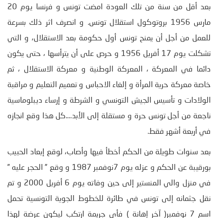
بعد أقل من سنة من تلك العودة امضت تونس و فرنسا يوم 20
مارس 1956 بروتوكول استقلال تونس. و انصرف اثر ذلك بسرعة
للعمل من أجل أن يمنح تونس أول حكومة بعد الاستقلال، و التي
تشكلت يوم 17 أفريل 1956 و حرص على أن يترأسها ، حتى يكون
دائما في المعركة ، المعركة الوطنية و معركة الاستقلال ، ثم
خاصة معركة حرية المرأة و إلغاء الاحباس و تعميم التعليم و مراقبة
الولادات و تأسيس الجيش التونسي و الشرطة و إرساء ديبلوماسية
ناجعة من أجل تونس حرة و مستقلة إلى الأبد….كل هذا وقع انجازه
في أربعة أشهر فقط.
بعد سنوات طويلة من الحكم أخطأ فيها وأصاب، لوقع إبعاد الحبيب
بورقيبة عن الحكم و عزله يوم 7نوفمبر 1987 و وقع ” الحجر عليه ”
في منزل والي المنستير إلى حين وفاته يوم 6 أفريل 2000 و تم
نقل جثمانه إلى تونس في طائرة للخطوط الجوية التونسية تحمل
اسم 7 نوفمبر( آخر إهانة ) فأي جريمة ارتكب ليكون عرضة لهذا