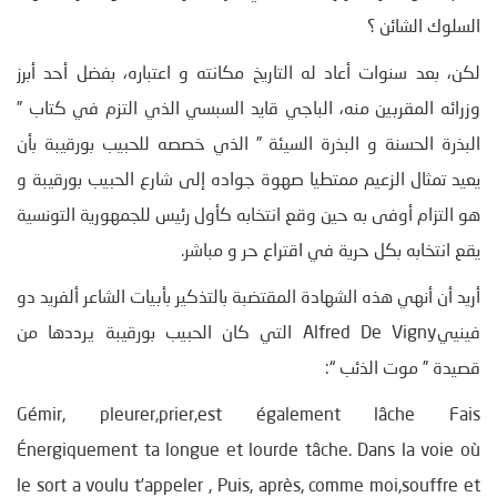
السلوك الشائن ؟
لكن، بعد سنوات أعاد له التاريخ مكانته و اعتباره، بفضل أحد أبرز
وزرائه المقربين منه، الباجي قايد السبسي الذي التزم في كتاب ”
البذرة الحسنة و البذرة السيئة ” الذي خصصه للحبيب بورقيبة بأن
يعيد تمثال الزعيم ممتطيا صهوة جواده إلى شارع الحبيب بورقيبة و
هو التزام أوفى به حين وقع انتخابه كأول رئيس للجمهورية التونسية
يقع انتخابه بكل حرية في اقتراع حر و مباشر.
أريد أن أنهي هذه الشهادة المقتضبة بالتذكير بأبيات الشاعر ألفريد دو
فينييAlfred De Vigny التي كان الحبيب بورقيبة يرددها من
قصيدة ” موت الذئب “:
Gémir, pleurer,prier,est également lâche Fais
Énergiquement ta longue et lourde tâche. Dans la voie où
le sort a voulu t’appeler , Puis, après, comme moi,souffre et