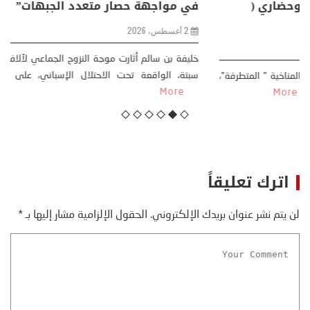
من ظاهرة طبيعية .. تحول اجتماعي وحضاري (
مقاربة سوسيولوجية )
23 يوليو، 2026
كتب: منذر بالضيافي بدأت قصتي مع التغييرات المناخية ” المتطرفة”،
منذ نهاية ثمانينات القرن الماضي، حين أطردنا ...
More
اترك تعليقاً
لن يتم نشر عنوان بريدك الإلكتروني.
الحقول الإلزامية مشار إليها بـ
*