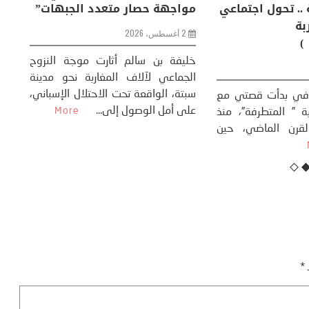
ظاهرة طبيعية .. تحول اجتماعي
مو
وحضاري ( مقاربة
سوسيولوجية )
ضيافي ** المنعطف
تحول السوسيولوجي،
خل
23 يوليو، 2026
 القوة عالميًا، **
ال
تاريخ...
More
سب
كتب: منذر بالضيافي بدأت قصتي مع
عل
التغييرات المناخية ” المتطرفة”، منذ
نهاية ثمانينات القرن الماضي، حين
أطردنا ...
More
ـ
*