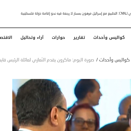
خشى ترامب” .. ردا على انتقادات وجهها له الرئيس الأمريكي
كواليس وأحداث
تقارير
حوارات
آراء وتحاليل
الاقتص
كواليس وأحداث
/
صورة اليوم: ماكرون يقدم التّعازي لعائلة الرئيس قا