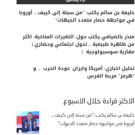
آراء وتحاليل
خليفة بن سالم يكتب: “من سبتة إلى كييف .. أوروبا
في مواجهة حصار متعدد الجبهات”
منذر بالضيافي يكتب حول: التغيرات المناخية: اكثر
من ظاهرة طبيعية .. تحول اجتماعي وحضاري (
مقاربة سوسيولوجية )
تحليل اخباري/ أمريكا وايران: عودة الحرب .. و
“هرمز” مربط الفرس
الأكثر قراءة خلال الأسبوع
خليفة بن سالم يكتب: “من سبتة إلى كييف ..
يفة بن سالم يكتب: “من
أوروبا في مواجهة حصار متعدد الجبهات”
تة إلى كييف .. أوروبا في