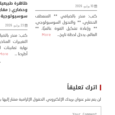
الفرس
10 يوليو، 2026
8 يوليو، 2026
كتب: منذر بال
الحضاري، ** وال
عيد،
تحليل – منذر بالضيافي عاد الرئيس
** وإعادة تشكيل
طلسي
الأمريكي دونالد ترامب إلى قصف
العالم، يدخل لحظة 
أسره،
ايران، وذلك ردا على ما اعتبره الرئيس
دونالد ترامب، ...
More
اترك تعليقاً
لن يتم نشر عنوان بريدك الإلكتروني.
الحقول الإلزامية مشار إليها ب