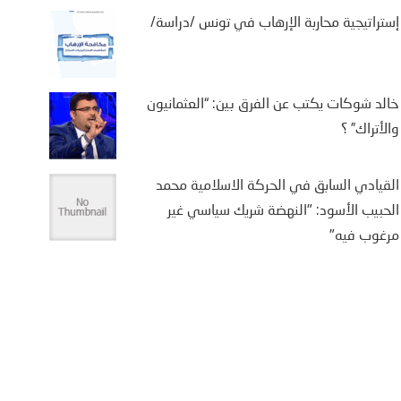
اجهة حصار متعدد الجبهات”
إستراتيجية محاربة الإرهاب في تونس /دراسة/
2 أغسطس، 2026
يفة بن سالم أثارت موجة النزوح
جماعي لآلاف المغاربة نحو مدينة
خالد شوكات يكتب عن الفرق بين: “العثمانيون
تة، الواقعة تحت الاحتلال الإسباني،
والأتراك” ؟
ى أمل الوصول إلى...
More
القيادي السابق في الحركة الاسلامية محمد
الحبيب الأسود: "النهضة شريك سياسي غير
مرغوب فيه"