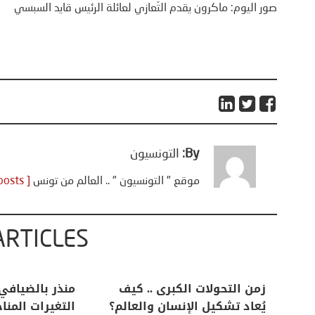
صور اليوم: ماكرون يقدم التّعازي لعائلة الرئيس قايد السبسي
By:
التونسيون
موقع " التونسيون " .. العالم من تونس
[ View all posts ]
ARTICLES
اعات
تحليل اخباري/ أمريكا وايران:
زمن التحولات ا
من
عودة الحرب .. و “هرمز” مربط
يُعاد تشكيل ال