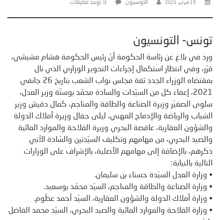
التونسيون
لا توجد تعليقات
15 فبراير، 2021
تونس- التونسيون
ورد في بلاغ عن رئاسة الحكومة أنّ رئيس الحكومة هشام مشيشي،
قرّر، وفي انتظار استكمال إجراءات التحوير الوزاري الذي نال
بمقتضاه الوزراء الجدد ثقة مجلس نواب الشعب بتاريخ 26 جانفي
2021، إعفاء كل من السيّدات والسادة محمّد بوستّة وزير العدل،
سلوى الصغيّر وزيرة الصناعة والطاقة والمناجم، كمال دقيش وزير
الشباب والرياضة والإدماج المهني، ليلى جفال وزيرة أملاك الدولة
والشؤون العقارية، عاقصة البحري وزيرة الفلاحة والموارد المائية
والصيد البحري، من مهامهم وتكليف السيّدتين والسّادة الآتي
ذكرهم، بالإضافة إلى مهامهم الأصلية، بالإشراف على الوزارات
التالية بالنيابة:
• وزارة العدل السيّدة حسناء بن سليمان.
• وزارة الصناعة والطاقة والمناجم، السيّد محمّد بوسعيد.
• وزارة أملاك الدولة والشؤون العقارية، السيّد أحمد عظّوم.
• وزارة الفلاحة والموارد المائية والصيد البحري، السيّد محمد الفاضل