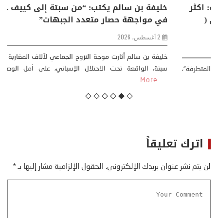
ي يكتب حول: التغيرات المناخية: اكثر
خليفة بن سالم يك
يعية .. تحول اجتماعي وحضاري (
في مواجهة حصار
ولوجية )
2 أغسطس، 2026
خليفة بن سالم أثارت م
سبتة، الواقعة تحت ا
في بدأت قصتي مع التغييرات المناخية ” المتطرفة”،
More
 القرن الماضي، حين أطردنا ...
More
اترك تعليقاً
لن يتم نشر عنوان بريدك الإلكتروني.
الحقول الإلزامية مشار إليها بـ
*