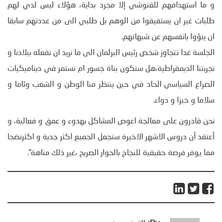
و ما استهدافهم للغنوشي إلا مجرد بداية، هؤلاء ليس لدي لهم
طلبات غير ان يستفيقوا من الوهم بل طلبي الى من عددتهم سابقا
ان ينؤوا بانفسهم عن شبهاتهم.
الجلسة غدا تتجاوز شخص رئيس البرلمان الى ما نريد ان نفعله ببلادنا و
تجربتنا الديمقراطية،هل سنكون بناة جسور ام نستمر في ديناميكيات
الصراع السياسي الحاد في حين ينتظر منا الوطن و الشعب وئاما و
سلاما و خبزا و دواء.
نحن قادرون على معالجة اعوص المشاكل بهدوء و عمق و فعالية، و
أعتقد أن دروس الاشهر الاخيرة ستجعل الجميع اكثر جدية و اكثرنضجا
مما يوفر فرصة حقيقية للنجاح بالحوار الصريح ،غير ذلك متاهة”.