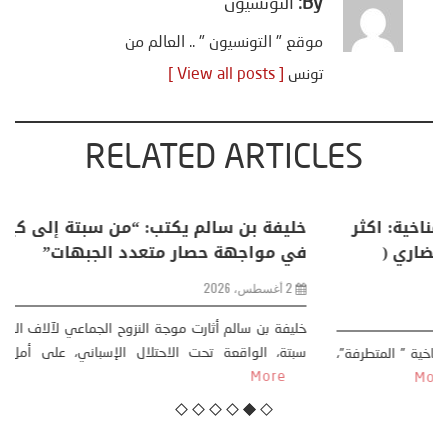
By:
التونسيون
موقع " التونسيون " .. العالم من
تونس
[ View all posts ]
RELATED ARTICLES
منذر بالضيافي يكتب حول: التغيرات المناخية: اكثر
من ظاهرة طبيعية .. تحول اجتماعي وحضاري (
مقاربة سوسيولوجية )
23 يوليو، 2026
كتب: منذر بالضيافي بدأت قصتي مع التغييرات المناخية ” المتطرفة”،
منذ نهاية ثمانينات القرن الماضي، حين أطردنا ...
More