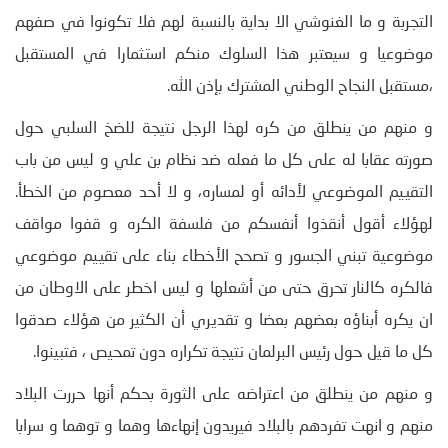
التجربة و ما الغنوشي الا بداية بالنسبة لهم فلا تكونوا في صفهم
موضوعيا و سيعتبر هذا السلوك منكم استثمارا في المستقبل
،مستقبل النجاح الوطني المشترك بإذن الله.
و منهم من ينطلق من كره لهذا الرجل نتيجة للضخ السلبي حول
صورته عقابا له على كل ما فعله ضد نظام بن علي و ليس من باب
التقييم الموضوعي لأدائه أو لمساره، و لا أحد معصوم من الخطأ.
لهؤلاء أقول أنقذوا أنفسكم من فلسفة الكره و قفوا مواقف
موضوعية تبني الجسور و تصحح الأخطاء بناء على تقييم موضوعي
فالكره كالنار تحرق حتى من أشعلها و ليس اخطر على الاوطان من
ان يكره أبناؤه بعضهم بعضا و تقديري أن الكثير من هؤلاء صدقوا
كل ما قيل حول رئيس البرلمان نتيجة تكراره دون تمحيص ، فتبينوا.
و منهم من ينطلق من اعتراضه على الثورة بحكم أنها حررت البلاد
منهم و انهت تفردهم بالبلاد فيريدون إنهاءها وهما و توهما و سرابا