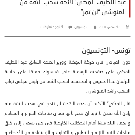
عبد اللطيف المكي: لائحة سحب الثقة من
الغنوشي “لن تمر”
التونسيون
لا توجد تعليقات
2 أغسطس، 2020
تونس- التونسيون
دون القيادي في حركة النهضة ووزير الصحة السابق عبد اللطيف
المكي على صفحته الرسمية على فيسبوك معلقا على جلسة
البرلمان غدا الخميس والمخصصة لسحب الثقة من رئيس مجلس نواب
الشعب راشد الغنوشي .
قال المكي” الأكيد أن هذه اللائحة لن تنجح في سحب الثقة منه
بإذن الله فنحن لا نريد ان تنجح لأنها تغذي مناخات الصراع و التصادم
و تجعل البلد هشا أمام التدخلات الخارجية في حين نسعى إلى خلق
مناخات النقد النزيه و التعاون و التقارب و الإستفادة من الأخطاء و