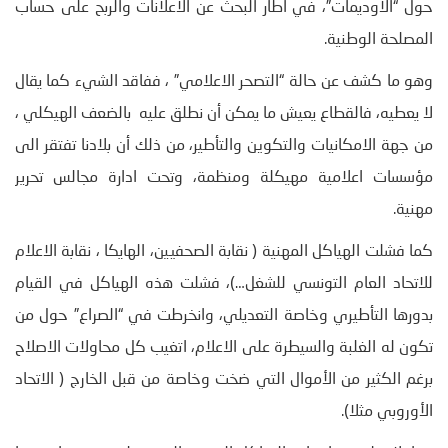
حول “الاوديمات”، في اطار البحث عن الاعلانات والربح على حساب
المصلحة الوطنية.
وهو ما كشف عن حالة “التصحر الاعلامي” ، ففاقد الشيء كما يقال
لا يعطيه، فالقطاع يعيش ما يمكن أن نطلق عليه بالضعف الهيكلي ،
من جهة الامكانيات والتكوين والتأطير، من ذلك أن بلادنا تفتقر الى
مؤسسات اعلامية مهيكلة ومنظمة، وتحت ادارة مجالس تحرير
مهنية.
كما فشلت الهياكل المهنية ( نقابة الصحفيين، الهايكا ، نقابة الاعلام
للاتحاد العام التونسي للشغل…)، فشلت هذه الهياكل في القيام
بدورها التأطيري وخاصة التعديلي، وانخرطت في “الصراع” حول من
تكون له الغلبة والسيطرة على الاعلام، اتغيب كل محاولات الاصلاح
برغم الكثير من الأموال التي ضخت وخاصة من قبل الخارج ( الاتحاد
الأوروبي مثلا).