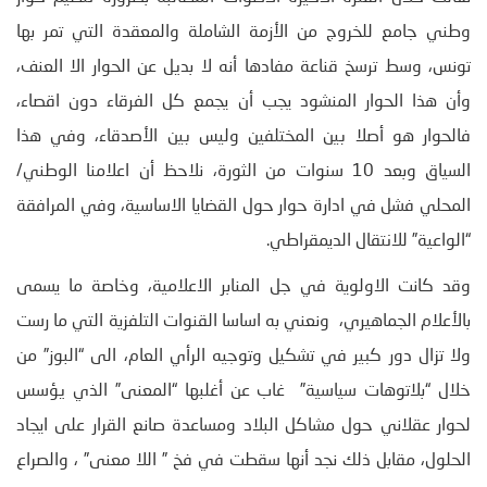
وطني جامع للخروج من الأزمة الشاملة والمعقدة التي تمر بها
تونس، وسط ترسخ قناعة مفادها أنه لا بديل عن الحوار الا العنف،
وأن هذا الحوار المنشود يجب أن يجمع كل الفرقاء دون اقصاء،
فالحوار هو أصلا بين المختلفين وليس بين الأصدقاء، وفي هذا
السياق وبعد 10 سنوات من الثورة، نلاحظ أن اعلامنا الوطني/
المحلي فشل في ادارة حوار حول القضايا الاساسية، وفي المرافقة
“الواعية” للانتقال الديمقراطي.
وقد كانت الاولوية في جل المنابر الاعلامية، وخاصة ما يسمى
بالأعلام الجماهيري، ونعني به اساسا القنوات التلفزية التي ما رست
ولا تزال دور كبير في تشكيل وتوجيه الرأي العام، الى “البوز” من
خلال “بلاتوهات سياسية” غاب عن أغلبها “المعنى” الذي يؤسس
لحوار عقلاني حول مشاكل البلاد ومساعدة صانع القرار على ايجاد
الحلول، مقابل ذلك نجد أنها سقطت في فخ ” اللا معنى” ، والصراع