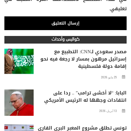
تعليقي.
كواليس وأحداث
مصدر سعودي لـCNN: التطبيع مع
إسرائيل مرهون بمسار لا رجعة فيه نحو
إقامة دولة فلسطينية
25 مايو، 2026
البابا: “لا أخشى ترامب” .. ردا على
انتقادات وجهها له الرئيس الأمريكي
13 أبريل، 2026
تونس تطلق مشروع المعبر البري القاري