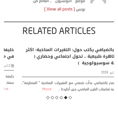
موقع " التونسيون " .. العالم من
تونس
[ View all posts ]
RELATED ARTICLES
منذر بالضيافي يكتب حول: التغيرات المناخية: اكثر
من ظاهرة طبيعية .. تحول اجتماعي وحضاري (
مقاربة سوسيولوجية )
23 يوليو، 2026
كتب: منذر بالضيافي بدأت قصتي مع التغييرات المناخية ” المتطرفة”،
منذ نهاية ثمانينات القرن الماضي، حين أطردنا ...
More