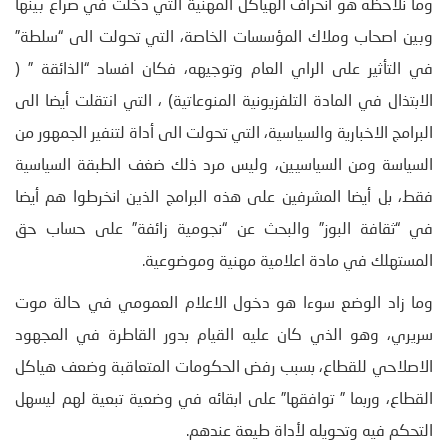
وما نلاحظه هو انحراف الهياكل المهنية التي دخلت في صراع بينها
وبين اصحاب وملاك المؤسسات الخاصة، التي تحولت الى “سلطة”
في التأثير على الراي العام وتوجيهه، فكان افساد “الذائقة ” (
الابتذال في المادة التلفزيونية المنوعاتية) ، التي انتقلت أيضا الى
البرامج الاخبارية والسياسية، التي تحولت الى أداة لتنفير الجمهور من
السياسة ومن السياسيين، وليس مرد ذلك ضغف الطبقة السياسية
فقط، بل أيضا المشرفين على هذه البرامج الذين انخرطوا هم أيضا
في “ثقافة البوز” والبحث عن “نجومية زائفة” على حساب حق
المستهلك في مادة اعلامية مهنية وموضوعية.
وما زاد الوضع سوءا هو دخول الاعلام العمومي في حالة موت
سريري، وهو الذي كان عليه القيام بدور القاطرة في المجهود
الاصلاحي للقطاع، بسبب رفض الحكومات المتعاقبة وضعف هياكل
القطاع، وربما ” توافقها” على ابقائه في وضعية تبعية لهم ليسهل
التحكم فيه وتحويله لأداة طيعة عندهم.