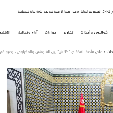
خشى ترامب” .. ردا على انتقادات وجهها له الرئيس الأمريكي
كواليس وأحداث
تقارير
حوارات
آراء وتحاليل
الاقتص
داث
/
على مأدبة الفخفاخ: “كلاش” بين الغنوشي والمغزاوي .. وعبو في “