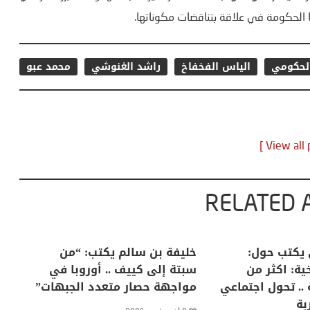
ا الحكومة في علاقة بتناقضات مكوناتها.
الحكومي
الياس الفخفاخ
راشد الغنوشي
محمد عبو
RELATED 
لكبرى .. كيف
منذر بالضيافي يكتب حول:
خل
إنسان والعالم؟
التغيرات المناخية: اكثر من
سب
ظاهرة طبيعية .. تحول اجتماعي
مو
وحضاري ( مقاربة