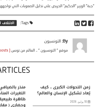
“جبة” الوزير “الحكيم” الحريص على تذليل الصعوبات التي تواجهه
الائتلاف 
Tags:
By:
التونسيون
موقع " التونسيون " .. العالم من تونس
[ View all posts ]
ARTICLES
اعات
تحليل اخباري/ أمريكا وايران:
زمن التحولات ا
من
عودة الحرب .. و “هرمز” مربط
يُعاد تشكيل ال
الفرس
10 يوليو، 2026