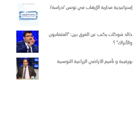
إستراتيجية محاربة الإرهاب في تونس /دراسة/
خالد شوكات يكتب عن الفرق بين: “العثمانيون
والأتراك” ؟
بورقيبة و تأميم الاراضي الزراعية التونسية
يفة بن سالم يكتب: “من
تة إلى كييف .. أوروبا في
اجهة حصار متعدد الجبهات”