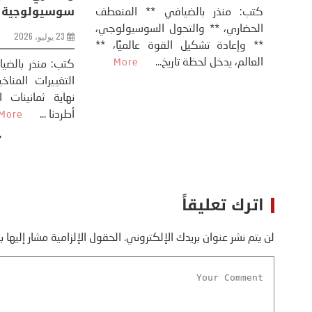
8 يوليو، 2026
كتب: منذر بال
الحضاري، ** وال
عيد،
تحليل – منذر بالضيافي عاد الرئيس
** وإعادة تشكيل
طلسي
الأمريكي دونالد ترامب إلى قصف
العالم، يدخل لحظة 
أسره،
ايران، وذلك ردا على ما اعتبره الرئيس
دونالد ترامب، ...
More
اترك تعليقاً
لن يتم نشر عنوان بريدك الإلكتروني.
الحقول الإلزامية مشار إليها ب