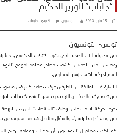
“جلباب” الوزير الحكيم
15 مايو، 2020
التونسيون
لا توجد تعليقات
تونس- التونسيون
في محاولة لرأب الصدع الذي يشق الائتلاف الحكومي، دعا رئيس
رمضاني، أمس الخميس، كشفت مصادر مطلعة لموقع “التونسيون
العام لحركة الشعب زهير المغزاوي.
للاشارة فان العلاقة بين الطرفين عرفت تصاعد كبير في منسوب ا
في تحقيق “مصالحة” بين النهضة وغريمها “الشعب” تتطلب المزيد 
تحرص حركة الشعب على توظيف “التناقضات” التي بين النهضة
في وضع “حزب الرئيس”.. والسؤال هنا هل يتم هذا بمعرفة من س
كما أكدت مصادر ل “التونسيون” أن تدخلات ومواقف زعيم التيار