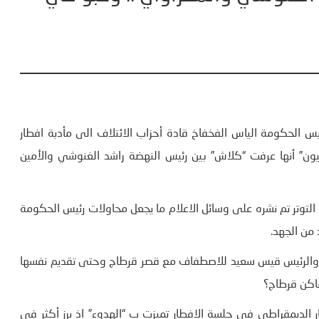
 الحكومة الياس الفخفاخ قادة أحزاب الائتلاف الى مأدبة افطار
” أنها عرفت “كلاش” بين رئيس النهضة راشد الغنوشي والأمين
لتوتر تم نشره على وسائل الاعلام ما يجعل محاولات رئيس الحكومة
من الجهد.
 والرئيس قيس سعيد للاصطفاف مع قصر قرطاج وحتى تقديم نفسها
اكن قرطاج؟
 الديمقراطي في جلسة الافطار تميزت ب “الهدوء” اذ برز أكثر في