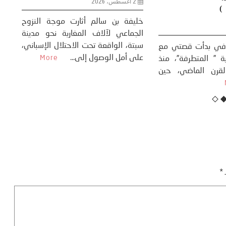
سوسيولوجية )
ضيافي ** المنعطف
تحول السوسيولوجي،
خل
23 يوليو، 2026
 القوة عالميًا، **
ال
تاريخ...
More
سب
كتب: منذر بالضيافي بدأت قصتي مع
عل
التغييرات المناخية ” المتطرفة”، منذ
نهاية ثمانينات القرن الماضي، حين
أطردنا ...
More
ـ
*