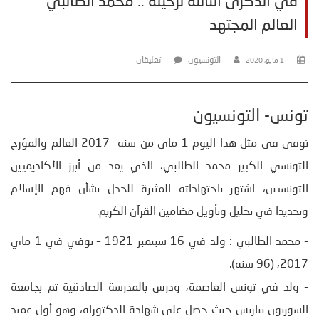
في الذكرى الثالثة لرحيله .. محمد الطالبي
العالم المجتهد
التونسيون
تعليقان
1 مايو، 2020
تونس- التونسيون
توفي في مثل هذا اليوم 1 ماي من سنة 2017 العالم والمؤرخ
التونسي الكبير محمد الطالبي، الذي يعد من أبرز الأكاديميين
التونسيين، اشتهر باجتهاداته المثيرة للجدل بشأن فهم الإسلام
وتحديدا في تحليل وتأويل مضامين القرآن الكريم.
– محمد الطالبي : ولد في 16 سبتمبر 1921 – توفي في 1 ماي
2017، (96 سنة).
– ولد في تونس العاصمة، ودرس بالمدرسة الصادقية ثم بجامعة
السوربون بباريس حيث حصل على شهادة الدكتوراه، وهو أول عميد