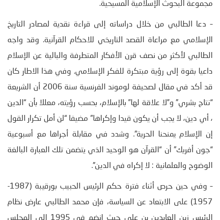
مجموعة البحوث الإسلامية المسيحية.
– دعا الطالبي من خلال دراساته إلى قراءة نقدية لمصادر التاريخ
الإسلامي مع مراعاة القصد التاريخي للاحكام القرآنية. وقد واجه
الطالبي لأكثر من نصف قرن الأفكار المتطرفة والبالية عن الإسلام
داعيا بقوة إلى رؤية مبتكرة للفكر الإسلامي. وفي هذا الاطار كان
قد أكد في مقال لصحيفة لوموند الفرنسية سنة 2006 أن الشريعة
“نتاج بشري” و”لا علاقة لها” بالإسلام، بحسب رؤيته، معللا بأن “الدين
، أي دين، لا يجب أن يكون قيدا وإكراها” مضيفا “لن أمل تكرار القول
إن الإسلام يمنحنا الحرية”. وشدد في مقابلة أجراها مع أسبوعية
“جون أفريك” أن “القرآن هو الوحيد الذي يتضمن تلك العبارة البالغة
الوضوح والعلمانية : لا إكراه في الدين”.
– وفي حين حرص أثناء فترة حكم الرئيس الحبيب بورقيبة (1987-
1957) على الابتعاد عن السياسة، فإن محمد الطالبي عارض نظام
الرئيس زين العابدين بن علي حيث انضم في 1995 إلى المجلس