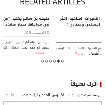
RELATED ARTICLES
منذر بالضيافي يكتب حول: التغيرات المناخية: اكثر
من ظاهرة طبيعية .. تحول اجتماعي وحضاري (
مقاربة سوسيولوجية )
23 يوليو، 2026
كتب: منذر بالضيافي بدأت قصتي مع التغييرات المناخية ” المتطرفة”،
منذ نهاية ثمانينات القرن الماضي، حين أطردنا ...
More
اترك تعليقاً
لن يتم نشر عنوان بريدك الإلكتروني.
الحقول الإلزامية مشار إليها بـ
*