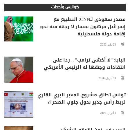
كواليس وأحداث
مصدر سعودي لـCNN: التطبيع مع
إسرائيل مرهون بمسار لا رجعة فيه نحو
إقامة دولة فلسطينية
25 مايو، 2026
البابا: “لا أخشى ترامب” .. ردا على
انتقادات وجهها له الرئيس الأمريكي
13 أبريل، 2026
تونس تطلق مشروع المعبر البري القاري
لربط رأس جدير بدول جنوب الصحراء
1 أبريل، 2026
الحرب في زمن الإعلام الشبكي