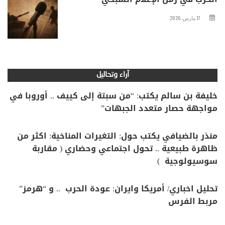
17 مارس، 2026
آراء وتحاليل
خليفة بن سالم يكتب: “من سبتة إلى كييف .. أوروبا في
مواجهة حصار متعدد الجبهات”
منذر بالضيافي يكتب حول: التغيرات المناخية: اكثر من
ظاهرة طبيعية .. تحول اجتماعي وحضاري ( مقاربة
سوسيولوجية )
تحليل اخباري/ أمريكا وايران: عودة الحرب .. و “هرمز”
مربط الفرس