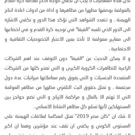
لكن هذه المعطيات لا يجب ان تخفي الوجه الاخر لعلاقة كرة القدم
بالعولمة بوصفها مظهرا من مظاهرها و اداة من ادوات اعادة انتاج
الهيمنة . و تتعدد الشواهد التي تؤكد هذا الدور و تكفي الاشارة
الى الدور الذي تلعبه “الفيفا” في توجيه كرة القدم و في اخضاعها
الى معايير معولمة لا تأخذ بعين الاعتبار الخصوصيات الثقافية و
الاجتماعية .
و لا يمكن الحديث عن “الفيفا” دون التوقف عند اهم الشركات
الراعية للتظاهرات الكروية الكبرى و التي تعتبر كلها من الشركات
المتعددة الجنسيات و التي يفوق رقم معاملاتها ميزانيات عدة دول
مجتمعة . و تمثل حقوق البث التلفزي مظهرا من مظاهر العولمة
التي لا تهتم الا بالمال و مراكمة الارباح و التي تضع حواجز بين
المستهلكين لأنها تسلع كل مظاهر النشاط الانساني .
لا شك ان “كان مصر 2019” تمثل انعكاسا لعلاقات الهيمنة على
المستوى الكوني و يكفي ان نقف عند مؤشرين وهما ان اكبر