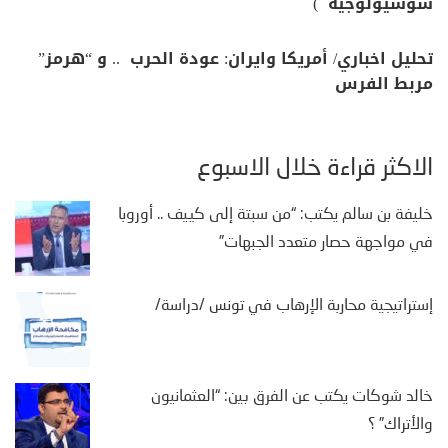
سوسيولوجية )
تحليل اخباري/ أمريكا وايران: عودة الحرب .. و “هرمز”
مربط الفرس
الأكثر قراءة خلال الأسبوع
خليفة بن سالم يكتب: “من سبتة إلى كييف .. أوروبا
في مواجهة حصار متعدد الجبهات”
إستراتيجية محاربة الإرهاب في تونس /دراسة/
خالد شوكات يكتب عن الفرق بين: “العثمانيون
والأتراك” ؟