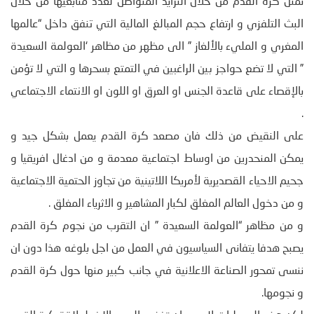
تمثل كرة القدم من خلال التزايد المتواصل لعدد متابعيها من خلال
البث التلفزي و ارتفاع حجم المبالغ المالية التي تنفق داخل “عالمها
المغري و المليء بالألغاز ” الى مظهر من مظاهر ‘العولمة السعيدة
” التي لا تضع حواجز بين الراغبين في التمتع بسحرها و التي لا تؤمن
بالإقصاء على قاعدة الجنس او العرق او اللون او الانتماء الاجتماعي
.
على النقيض من ذلك فان مصعد كرة القدم يعمل بشكل جيد و
يمكن المنحدرين من اوساط اجتماعية معدمة و من ادغال افريقيا و
جحيم الاحياء القصديرية لأمريكا اللاتينية من تجاوز الحتمية الاجتماعية
و من دخول العالم المغلق لكبار المشاهير و الاثرياء المغلق .
و من مظاهر “العولمة السعيدة ” ان التقرب من نجوم كرة القدم
يصبح هدفا يتفانى السياسيون في العمل من اجل بلوغه هذا دون ان
ننسى تمحور الصناعة الاعلانية في جانب كبير منها حول كرة القدم
و نجومها.