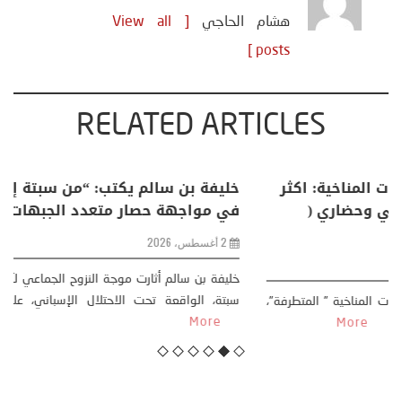
هشام الحاجي
[ View all
posts ]
RELATED ARTICLES
منذر بالضيافي يكتب حول: التغيرات المناخية: اكثر
من ظاهرة طبيعية .. تحول اجتماعي وحضاري (
مقاربة سوسيولوجية )
23 يوليو، 2026
كتب: منذر بالضيافي بدأت قصتي مع التغييرات المناخية ” المتطرفة”،
منذ نهاية ثمانينات القرن الماضي، حين أطردنا ...
More