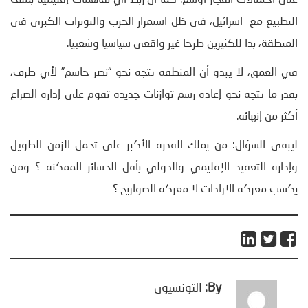
على احتمالات انفجار أوسع. كما أن ربط أي تفاهمات إقليمية بملف
التطبيع مع اسرائيل، في ظل استمرار الحرب والتوترات الكبرى في
المنطقة، بدا للكثيرين طرحا غير واقعي سياسيا وشعبيا.
في العمق، لا يبدو أن المنطقة تتجه نحو “نصر حاسم” لأي طرف،
بقدر ما تتجه نحو إعادة رسم توازنات جديدة تقوم على إدارة الصراع
أكثر من إنهائه.
ليبقى السؤال: من يملك القدرة الأكبر على تحمل الزمن الطويل
وإدارة التعقيد الإقليمي والدولي بأقل الخسائر الممكنة ؟ ومن
يكسب معركة الارادات لا معركة الصواريخ ؟
By:
التونسيون