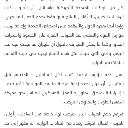
كل من الولايات المتحدة الأمريكية واسرائيل، أن الحروب ذات
الرهانات الكبرى، لا تُقاس النتائج فيها فقط بحجم الدمار العسكري،
وإنما أيضا بقدرة الدول والأنظمة على امتصاص الصدمة وإعادة ترتيب
موازين القوة والمعنى بعد الضربات، القدرة على الصمود واستنزاف
العدو، وهذا ما يمكن المجازفة بالقول أن طهران قد نجحت فيه لحد
اليوم، وهي التي خبرت مثل هذه الاستراتيجية في حرب الثمانية
سنوات مع العراق.
ومن هذه الزاوية تحديدا، تبدو لكل المراقبين – الخصوم قبل
المقربين- أن إيران بصدد إدارة مرحلة ما بعد المواجهة الأميركية ـ
الإسرائيلية بمنطق يتجاوز رد الفعل العسكري المباشر نحو معركة
النفس الطويل والتفاوض المركّب.
فبرغم حجم الضربات التي تعرضت لها، خاصة في الساعات الأولى
للحرب – اغتيال المرشد وعدد من القيادات الوازنة- لم يظهر إلى حد