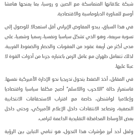
شبكة علاقاتها المتماسكة مع الصين و روسيا، بما يمنحها هامشا
أوسع للمناورة الدبلوماسية والاقتصادية.
في هذا السياق، يبدو المفاوض الإيراني أقل استعجالا للوصول إلى
تسوية سريعة، وهو الذي تشكل سياسيا ونفسيا، رسميا وشعبيا، على
مدى أكثر من أربعة عقود من العقوبات والحصار والضغوط الغربية.
لذلك تتعامل طهران مع عامل الزمن باعتباره جزءا من أدوات القوة لا
عبئا عليها.
في المقابل، أخذ الضغط يتحول تدريجيا نحو الإدارة الأميركية نفسها.
فاستمرار حالة “اللاحرب واللاسلم” أصبح مكلفا سياسيا واقتصاديا
وإعلاميا لواشنطن، خاصة مع اقتراب الاستحقاقات الانتخابية
النصفية، وتصاعد الانتقادات داخل الإعلام الأميركي، وحتى داخل
بعض الأوساط المحافظة التقليدية الداعمة لترامب.
ولعل أحد أبرز مؤشرات هذا التحول، هو تنامي التباين بين الرؤية