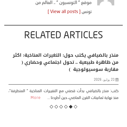
موقع " التونسيون " .. العالم من
تونس
[ View all posts ]
RELATED ARTICLES
منذر بالضيافي يكتب حول: التغيرات المناخية: اكثر
من ظاهرة طبيعية .. تحول اجتماعي وحضاري (
مقاربة سوسيولوجية )
23 يوليو، 2026
كتب: منذر بالضيافي بدأت قصتي مع التغييرات المناخية ” المتطرفة”،
منذ نهاية ثمانينات القرن الماضي، حين أطردنا ...
More