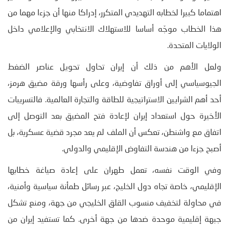
اهتماما كبيرا لخطابه التهديدي المتكرر، إدراكا منها أن جزءا مهما من
هذا الخطاب موجّه أساسا للاستهلاك الانتخابي والإعلامي داخل
الولايات المتحدة.
ولعل الأهم من ذلك أن إيران تحاول تحويل عناصر الضغط
الجيوسياسي إلى أوراق تفاوضية، وعلى رأسها ورقة مضيق هرمز،
أحد أهم الشرايين الاستراتيجية للطاقة والتجارة العالمية. فالتسريبات
الأخيرة حول استعداد إيران لإعادة فتح المضيق بعد التوصل إلى
اتفاق مع واشنطن، تعكس أن الملف لم يعد مجرد قضية عسكرية، بل
أصبح جزءا من هندسة التفاوض الإقليمي والدولي.
وفي الوقت نفسه، تعمل طهران على إعادة صياغة خطابها
الإقليمي، خاصة تجاه دول الخليج، عبر رسائل طمأنة سياسية وأمنية،
في محاولة لتخفيف منسوب القلق الخليجي من جهة، ومنع تشكل
جبهة إقليمية موحدة ضدها من جهة أخرى. كما تستفيد إيران من