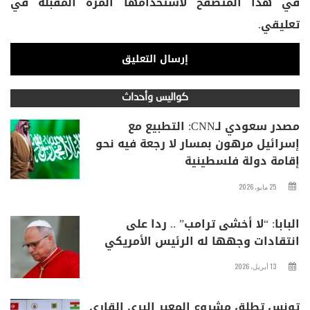
في هذا المتصفح لاستخدامها المرة المقبلة في
تعليقي.
كواليس وأحداث
مصدر سعودي لـCNN: التطبيع مع
إسرائيل مرهون بمسار لا رجعة فيه نحو
إقامة دولة فلسطينية
25 مايو، 2026
البابا: “لا أخشى ترامب” .. ردا على
انتقادات وجهها له الرئيس الأمريكي
13 أبريل، 2026
تونس تطلق مشروع المعبر البري القاري