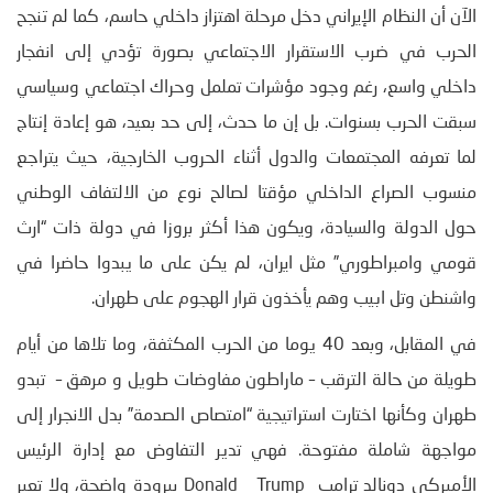
الآن أن النظام الإيراني دخل مرحلة اهتزاز داخلي حاسم، كما لم تنجح
الحرب في ضرب الاستقرار الاجتماعي بصورة تؤدي إلى انفجار
داخلي واسع، رغم وجود مؤشرات تململ وحراك اجتماعي وسياسي
سبقت الحرب بسنوات. بل إن ما حدث، إلى حد بعيد، هو إعادة إنتاج
لما تعرفه المجتمعات والدول أثناء الحروب الخارجية، حيث يتراجع
منسوب الصراع الداخلي مؤقتا لصالح نوع من الالتفاف الوطني
حول الدولة والسيادة، ويكون هذا أكثر بروزا في دولة ذات “ارث
قومي وامبراطوري” مثل ايران، لم يكن على ما يبدوا حاضرا في
واشنطن وتل ابيب وهم يأخذون قرار الهجوم على طهران.
في المقابل، وبعد 40 يوما من الحرب المكثفة، وما تلاها من أيام
طويلة من حالة الترقب – ماراطون مفاوضات طويل و مرهق – تبدو
طهران وكأنها اختارت استراتيجية “امتصاص الصدمة” بدل الانجرار إلى
مواجهة شاملة مفتوحة. فهي تدير التفاوض مع إدارة الرئيس
الأميركي دونالد ترامب Donald Trump ببرودة واضحة، ولا تعير