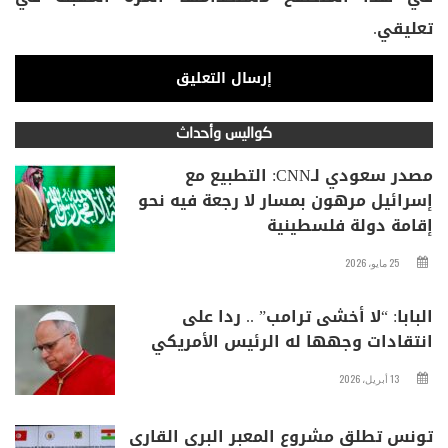
تعليقي.
كواليس وأحداث
مصدر سعودي لـCNN: التطبيع مع
إسرائيل مرهون بمسار لا رجعة فيه نحو
إقامة دولة فلسطينية
25 مايو، 2026
البابا: “لا أخشى ترامب” .. ردا على
انتقادات وجهها له الرئيس الأمريكي
13 أبريل، 2026
تونس تطلق مشروع المعبر البري القاري