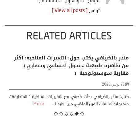
موقع " التونسيون " .. العالم من
تونس
[ View all posts ]
RELATED ARTICLES
منذر بالضيافي يكتب حول: التغيرات المناخية: اكثر
من ظاهرة طبيعية .. تحول اجتماعي وحضاري (
مقاربة سوسيولوجية )
23 يوليو، 2026
كتب: منذر بالضيافي بدأت قصتي مع التغييرات المناخية ” المتطرفة”،
منذ نهاية ثمانينات القرن الماضي، حين أطردنا ...
More