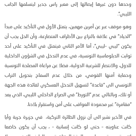
وحدها دون غيرها إيصالها إلى معبر راس جدير ليتسلمها الجانب
الليبي”.
وهو موقف عبر عن أمرين مهمين، يتمثل الأول في التأكيد على مبدأ
“الحياد” في علاقة بالنزاع بين الأطراف المتصارعة، وأن الحل يجب أن
يكون “ليبي –ليبي”، أما الأمر الثاني فيتمثل في التأكيد على أحد
ثوابت الدبلوماسية التونسية، في عدم التدخل في الشؤون الداخلية
للدول، والانتصار للشرعية الدولية، فضلا عن مراعاة المصلحة التونسية
وحماية أمنها القومي، من خلال عدم السماح بتحويل التراب
التونسي الى “قاعدة” لتسهيل التدخل العسكري لفائدة هذه الجهة
أو تلك، وبالتالي عدم “التورط” في الصراع الداخلي الليبي، الذي يعد
“مقامرة” غير محمودة العواقب على أمن واستقرار بلادنا.
في الأخير نشير الى أن نزول الطائرة التركية، في جزيرة جربة وأيا
كانت عناوينه – حتى لو كانت إنسانية – ، يجب أن يكون خاضعا