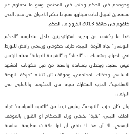
وجودهم في الحكم وحتى في المجتمع. وهو ما يجعلهم غير
مستعدين لقبول اعادة سيناريو سقوط حكم الاخوان في مصر، الذي
كلفهم في صائفة 2013 الخروج من الحكم.
هذا ما يكشف عن وجود استراتيجيتين داخل منظومة “الحكم
التونسي” تجاه الأزمة الليبية، طرف حكومي ورسمي رافض للتورط
في الصراع، ويتمسك ب “الحياد” و “الشرعية الدولية” يمثله الرئيس
قيس سعيد، ويحظى بمساندة واسعة من قبل مكونات المشهد
السياسي وكذلك المجتمعي، وموقف ثان تتبناه “حركة النهضة
الاسلامية”، الحزب المشارك بقوة في الحكومة والأغلبي في
البرلمان.
وان كان حزب “النهضة”، يمارس نوعا من “التقية السياسية” تجاه
الملف الليبي، “تقية” تختفي وراء الاحتكام أو القبول بالموقف
الرسمي، الا أن هذا لا ينفي أن لها علاقات معلومة سياسية