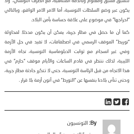
لتنسيق مسبق ومعلوم وبالدقة المتناهية، مع الطرف التونسي، ولا
يكون عبر وضع السلطات التونسية، أما الامر الامر الواقع، وبالتالي
“احراجها” في موضوع على علاقة حساسة بأمن البلاد.
كما أن ما حصل في مطار جربة، يمكن أن يكون مدخلا لمحاولة
“توريط” الموقف الرسمي في اصطفافات، لا تفيد في حل الأزمة
وفي غير انسجام مع ثوابت الدبلوماسية التونسية، تجاه الأزمة
الليبية، لذلك ننتظر في قادم الساعات والأيام موقف “حازم” في
هذا الاتجاه من قبل الرئاسة التونسية، حتى لا تتكرر حادثة مطار جربة،
وحتى تنأى بلادنا بنفسها عن “التورط” في أتون أزمة بلا قرار .
By:
التونسيون