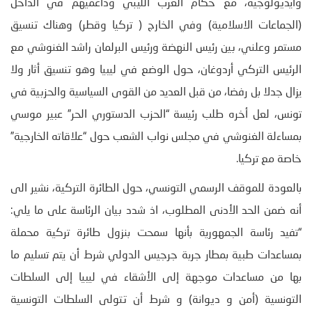
وايديولوجية، مع حكام الغرب الليبي وداعميهم في الداخل
(الجماعات الاسلامية) وفي الخارج ( تركيا وقطر) وهناك تنسيق
مستمر وعلني، بين رئيس النهضة ورئيس البرلمان راشد الغنوشي مع
الرئيس التركي أردوغان، حول الوضع في ليبيا وهو تنسيق أثار ولا
يزال جدلا بل رفضا، من قبل العديد من القوى السياسية والحزبية في
تونس، لعل أخره طلب رئيسة “الحزب الدستوري الحر” عبير موسي
بمساءلة الغنوشي في مجلس نواب الشعب حول “علاقاته الخارجية”
خاصة مع تركيا.
بالعودة للموقف الرسمي التونسي، حول الطائرة التركية، نشير الى
أنه ضمن الحد الأدنى المطلوب، اذ شدد بيان الرئاسة على ما يلي:
“تفيد رئاسة الجمهورية بأنها سمحت بنزول طائرة تركية محملة
بمساعدات طبية بمطار جربة جرجيس الدولي شرط أن يتم تسليم ما
بها من مساعدات موجهة إلى الأشقاء في ليبيا إلى السلطات
التونسية (أمن و ديوانة) و شرط أن تتولى السلطات التونسية