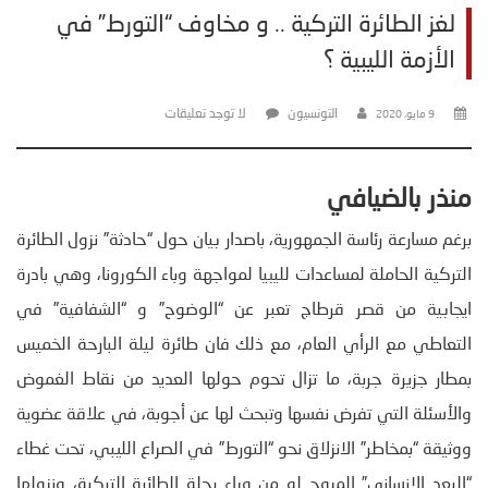
لغز الطائرة التركية .. و مخاوف “التورط” في
الأزمة الليبية ؟
التونسيون
لا توجد تعليقات
9 مايو، 2020
منذر بالضيافي
برغم مسارعة رئاسة الجمهورية، باصدار بيان حول “حادثة” نزول الطائرة
التركية الحاملة لمساعدات لليبيا لمواجهة وباء الكورونا، وهي بادرة
ايجابية من قصر قرطاج تعبر عن “الوضوح” و “الشفافية” في
التعاطي مع الرأي العام، مع ذلك فان طائرة ليلة البارحة الخميس
بمطار جزيرة جربة، ما تزال تحوم حولها العديد من نقاط الغموض
والأسئلة التي تفرض نفسها وتبحث لها عن أجوبة، في علاقة عضوية
ووثيقة “بمخاطر” الانزلاق نحو “التورط” في الصراع الليبي، تحت غطاء
“البعد الانساني” المروج له من وراء رحلة الطائرة التركية، ونزولها