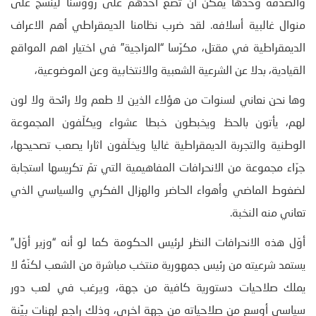
والصدفة وحدها يمكن ان تضع أحدهم على رؤوسنا لينسج على
منوال غالبية أسلافه. لقد ضرب نظامنا الديمقراطي أهم الاعراف
الديمقراطية في مقتل، مكرّسا “المزاجية” في اختيار اهم المواقع
القيادية، بدلا عن الشرعية الشعبية والانتخابية وعن الموضوعية،
وها نحن نعاني لسنوات من هؤلاء الذين لا طعم ولا رائحة ولا لون
لهم، يأتون بالحظ ويخبطون خبطا عشواء ويكلّفون المجموعة
الوطنية والتجربة الديمقراطية غاليا ويخلّفون اثارا يصعب تصحيحها،
جرّاء مجموعة من الانحرافات المفاهيمية التي تمّ تكريسها استجابة
لضغوط الماضي وأهواء الحاضر والهزال الفكري والسياسي الذي
تعاني منه النخبة.
أوّل هذه الانحرافات النظر لرئيس الحكومة كما لو أنه “وزير أوّل”
يستمد شرعيته من رئيس جمهورية منتخب مباشرة من الشعب لكنّهُ لا
يملك صلاحيات دستورية كافية من جهة، ويرغب في لعب دور
سياسي أوسع من صلاحياته من جهة اخرى، وذلك راجع لهنات بيِّنة