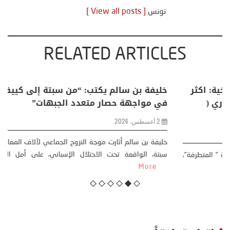
تونس
[ View all posts ]
RELATED ARTICLES
منذر بالضيافي يكتب حول: التغيرات المناخية: اكثر
من ظاهرة طبيعية .. تحول اجتماعي وحضاري (
مقاربة سوسيولوجية )
23 يوليو، 2026
كتب: منذر بالضيافي بدأت قصتي مع التغييرات المناخية ” المتطرفة”،
منذ نهاية ثمانينات القرن الماضي، حين أطردنا ...
More