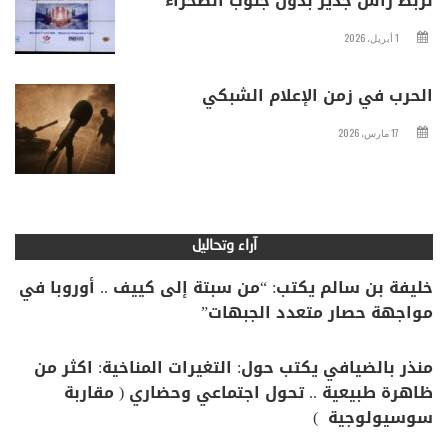
لربط رأس جدير بدول جنوب الصحراء
1 أبريل، 2026
الحرب في زمن الإعلام الشبكي
17 مارس، 2026
آراء وتحاليل
خليفة بن سالم يكتب: “من سبتة إلى كييف .. أوروبا في
مواجهة حصار متعدد الجبهات”
منذر بالضيافي يكتب حول: التغيرات المناخية: اكثر من
ظاهرة طبيعية .. تحول اجتماعي وحضاري ( مقاربة
سوسيولوجية )