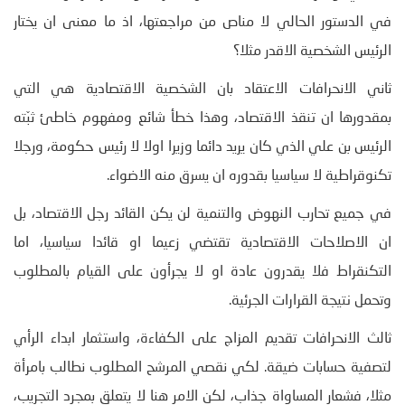
في الدستور الحالي لا مناص من مراجعتها، اذ ما معنى ان يختار
الرئيس الشخصية الاقدر مثلا؟
ثاني الانحرافات الاعتقاد بان الشخصية الاقتصادية هي التي
بمقدورها ان تنقذ الاقتصاد، وهذا خطأ شائع ومفهوم خاطئ ثبّته
الرئيس بن علي الذي كان يريد دائما وزيرا اولا لا رئيس حكومة، ورجلا
تكنوقراطية لا سياسيا بقدوره ان يسرق منه الاضواء.
في جميع تحارب النهوض والتنمية لن يكن القائد رجل الاقتصاد، بل
ان الاصلاحات الاقتصادية تقتضي زعيما او قائدا سياسيا، اما
التكنقراط فلا يقدرون عادة او لا يجرأون على القيام بالمطلوب
وتحمل نتيجة القرارات الجرئية.
ثالث الانحرافات تقديم المزاج على الكفاءة، واستثمار ابداء الرأي
لتصفية حسابات ضيقة. لكي نقصي المرشح المطلوب نطالب بامرأة
مثلا، فشعار المساواة جذاب، لكن الامر هنا لا يتعلق بمجرد التجريب،