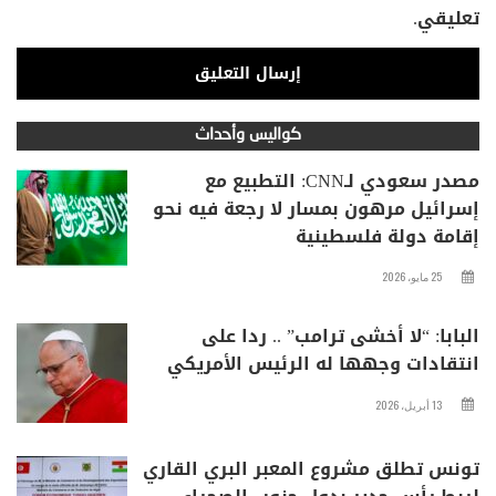
تعليقي.
كواليس وأحداث
مصدر سعودي لـCNN: التطبيع مع
إسرائيل مرهون بمسار لا رجعة فيه نحو
إقامة دولة فلسطينية
25 مايو، 2026
البابا: “لا أخشى ترامب” .. ردا على
انتقادات وجهها له الرئيس الأمريكي
13 أبريل، 2026
تونس تطلق مشروع المعبر البري القاري