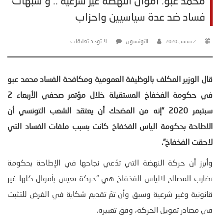
محمد عبو: أموال النهضة غير شرعية .. و شبهات
فساد ضد عدة سياسيين واحزاب
التونسيون
لا توجد تعليقات
2 سبتمبر، 2020
قال الوزير المكلف بالوظيفة العمومية ومكافحة الفساد محمد عبو
في حكومة الفخفاخ المستقيلة خلال مؤتمر صحفي الأربعاء 2
سبتبمر 2020 ”إنه من المضحك أن يعتقد الشعب التونسي أن
الاطاحة بحكومة الياس الفخفاخ كانت بسبب ملفات الفساد التي
لاحقت الفخفاخ”.
وأبرز أن حركة النهضة التي تدّعي نجاحها في الإطاحة بحكومة
تضارب المصالح لالياس الفخفاخ هي “حركة تعيش بأموال كلها غير
قانونية وغير شرعية وسبق وأن تمّ تقديم شكاية في الغرض للتثبت
في مصادر تمويل الحركة، وفق تعبيره.