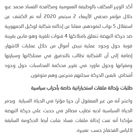
أكد الوزير المكلف بالوظيفة العمومية ومكافحة الفساد محمد عبو
خلال مؤتمر صحفي الأربعاء 2 سبتبمر 2020 أنه تم الكشف عن
استغلال 5 نواب لنفوذهم، معلنا عن إحالته شكاية لوكيل الجمهورية
ضد حركة النهضة تتعلق بامتلاكها 4 قنوات تلفزية وهو مابين بقرينة
قوية حول وجود عملية تبيض أموال من خلال عمليات الاشهار،
إضافة إلى أن الشكاية تطالب بالتدقيق في ممتلكاتها وسيارتها
ومقراتها وحول ماورد في تقرير محكمة المحاسبات حول وجود
أشخاص تابعين الحركة سجلتهم متبرعين وهم متوفون.
طلبات بإحالة ملفات استخباراتية خاصة بأحزاب سياسية
واعتبر أنه من غير المعقول أن حزبا مؤثرا في الحياة السياية ويدمر
الحياة السياسية لديه تضارب مصالح في حديث على حركة النهضة
مؤكدا أنه تمت إحالة ملفات فساد شابت أيضا الحكومة السابقة
لالياس الفخفاخ حسب تعبيره.