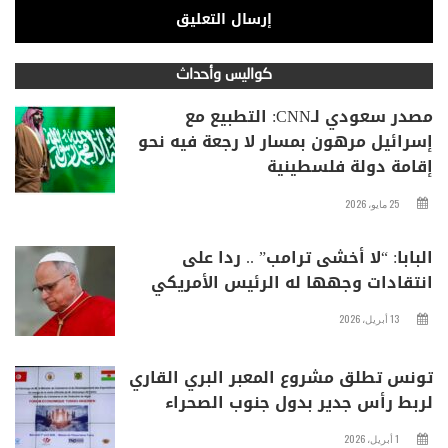
كواليس وأحداث
مصدر سعودي لـCNN: التطبيع مع
إسرائيل مرهون بمسار لا رجعة فيه نحو
إقامة دولة فلسطينية
25 مايو، 2026
البابا: “لا أخشى ترامب” .. ردا على
انتقادات وجهها له الرئيس الأمريكي
13 أبريل، 2026
تونس تطلق مشروع المعبر البري القاري
لربط رأس جدير بدول جنوب الصحراء
1 أبريل، 2026