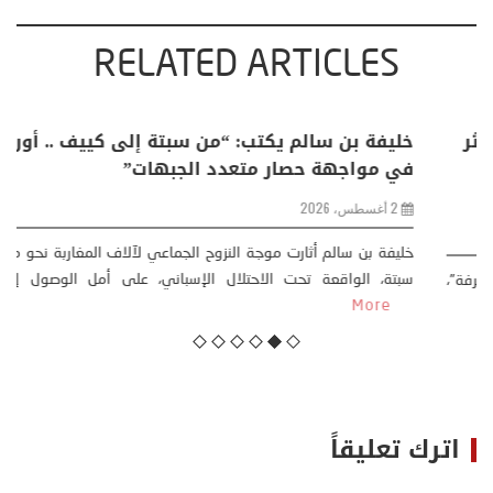
RELATED ARTICLES
منذر بالضيافي يكتب حول: التغيرات المناخية: اكثر
من ظاهرة طبيعية .. تحول اجتماعي وحضاري (
مقاربة سوسيولوجية )
23 يوليو، 2026
كتب: منذر بالضيافي بدأت قصتي مع التغييرات المناخية ” المتطرفة”،
منذ نهاية ثمانينات القرن الماضي، حين أطردنا ...
More
اترك تعليقاً