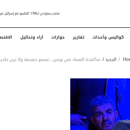
خشى ترامب” .. ردا على انتقادات وجهها له الرئيس الأمريكي
كواليس وأحداث
تقارير
حوارات
آراء وتحاليل
الاقتص
Ho
/
الجديد
/
مكافحة الفساد في تونس .. تسمع جعجعة ولا ترى طحينا