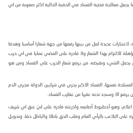
مما يجعل معالجة قضية الفساد في الحقبة الحالية اكثر صعوبة من اي
، لاعتبارات عديدة لعل من بينها رفعها من جهة شعارا أساسيا وهدفا
ؤهلة للالتزام بهذا الشعار ولا قادرة على المضي عمليا في اي حرب
ي يحمل الشيء ونقيضه، من يرفع شعار الحرب على الفساد ومن هو
سلحة نفسها، الفساد الاكبر يجري في شرايين الدولة مجرى الدم
يرفع الا وسنجد تحته عقربا من عقارب الفساد.
اعلام، وهو أخطبوط أصابعه واذرعته قادرة على ليّ عنق اي شريف
ة على التلاعب بالرأي العام وقلب الحق باطلا والباطل حقا، وتحويل