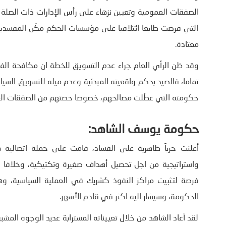
الصفقات العمومية وتعيين نزهاء على رأس الإدارات ذات الصلة بال
التي فرضت طابعا ائتلافيا على مؤسسات الحكم مكّن المفسدين
معتادة.
وقد ظن الرأي العام جراء عدم التسويق للخطة ان مكافحة ال
تماما، فالصيد بحكم واقعيته المبدئية وعدم ميله للتسويق ال
حكومته التي عطّلت مصالحهم، خصوصا حصتهم من الصفقات الع
حكومة يوسف الشاهد:
أعلنت حرباً ظاهرية على الفساد، قامت على حملة اتصالية 
واستراتيجية من اجل تحصيل أهداف صغيرة وتكتيكية، وخلافا ل
فرصة لتثبيت مراكز النفوذ كشريك في العملية السياسية، وهو
الحكومة، وسيشار اليه اكثر في قادم الأشهر.
لقد أعاد الشاهد من خلال تعييناته المسترابة عديد الوجوه المشب