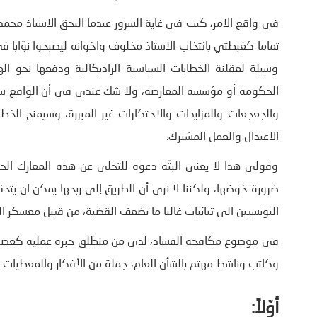
في واقع الامر، كنت في غاية السرور عندما التحق الاستاذ محمد 
تماما كغبطتي بانتخاب الاستاذ مخلوف واخوانه ليصبحوا نوّابا في
وسيلة لعقلنة الخطابات السياسية الراديكالية ودفعها نحو
الحكومة أو مؤسسة المعارضة، ولا شك عندي في أن الواقع سيسق
والجعجعات والمزايدات والاحتكارات غير المبررة، وسيمنح الخطا
الاعتدال والعمل المشترك.
وقولي هذا لا يعني البتّة دعوة للتخلي عن هذه المعارك الحقي
ضرورة خوضها، ولكننا لا نرى أن الطريق إلى ربحها يمكن ان يتحق
التونسيين الى ثنائيات غالبا ما تضعف القضية، من قبيل معسكر ا
في موضوع مكافحة الفساد، لدي من منطلق خبرة عملية كعضو س
وكاتب وناشط مهتم بالشأن العام، جملة من الأفكار والمعطيات
أوّلاً: