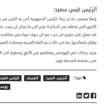
الرئيس قيس سعيد:
وَمِمَّا يستغرب له ان رجلا كَرئيس الجمهورية أتى به الناس من 
الأشهر التي قضاها في الحكم لا تشير الى ما يمكن ان يبعث عل
بانه مقبل على خوض اي حرب مع اي جهة، سواء في مكافحة ال
مؤهل لمعالجتها، بما في ذلك دعم اللغة العربية ومساندة الفقرا
مجرّد حركات في الهوامش وفقاقيع في الأفقِ وخطوة الى الام
على حقيقته المحبطة لهم. .
الحبيب الصيد
الفساد
الياس الفخف
Tags:
يوسف