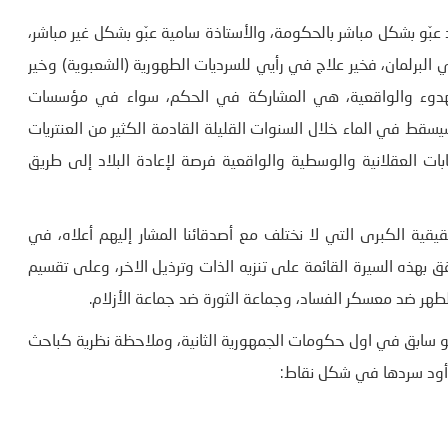
عبّو بشكل مباشر بالحكومة، والأستاذة سامية عبّو بشكل غير مباشر،
 البرلمان، فخير علاج في رأيي للسرديات الطهورية (الشعبوية) وخير
 الهدوء والواقعية، هي المشاركة في الحكم، سواء في مؤسسات
ط في الماء خلال السنوات القليلة القادمة الكثير من العنتريات
بات العقلانية والوسطية والواقعية فرصة لإعادة البلاد إلى طريق
قية الكبرى التي لا نختلف مع أصدقائنا المشار إليهم أعلاه، في
ق بهذه السيرة القائمة على تنزيه الذات وترذيل الاخر، وعلى تقسيم
لطهر ضد معسكر الفساد، وجماعة الثورة ضد جماعة الأزلام.
ابق في اول حكومات الجمهورية الثانية، وملاحظة نظرية كباحث
 أود سردها في شكل نقاط: