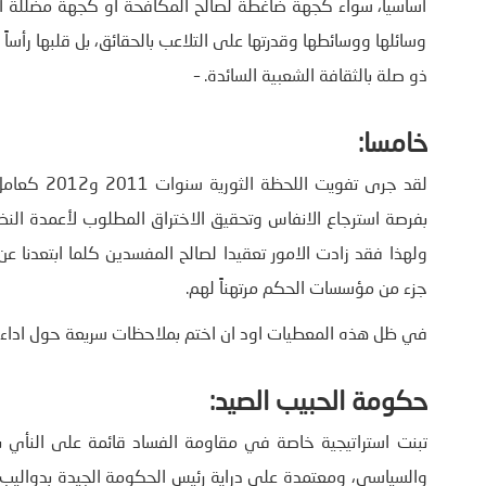
أساسيا، سواء كجهة ضاغطة لصالح المكافحة أو كجهة مضللة أيض
وسائلها ووسائطها وقدرتها على التلاعب بالحقائق، بل قلبها ر
ذو صلة بالثقافة الشعبية السائدة. –
خامسا:
لقد جرى تف
بفرصة استرجاع الانفاس وتحقيق الاختراق المطلوب لأعمدة النظام 
ولهذا فقد زادت الامور تعقيدا لصالح المفسدين كلما ابتعدنا
جزء من مؤسسات الحكم مرتهناً لهم.
في ظل هذه المعطيات اود ان اختم بملاحظات سريعة حول اداء حك
حكومة الحبيب الصيد:
تبنت استراتيجية خاصة في مقاومة الفساد قائمة على النأي با
والسياسي، ومعتمدة على دراية رئيس الحكومة الجيدة بدواليب ال