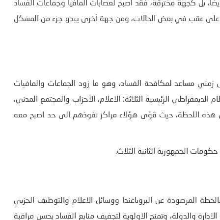
ا، بل كجهة مخترقة، فقد اصبح لعصابات المافيا وجماعات الفساد
أساً على عقب في بعض الحالات، ومن جهة أخرى يبدو جزء من المشكل
ويت اللحظة الثورية سنوات 2011 و2012 كعامل زمني مساعد لمكافحة الفساد، وهو ما زود الجماعات والمافيات
الديمقراطي الرئيسية الثلاثة: الاعلام، الأحزاب والمجتمع المدني،
 عن هذه اللحظة، حيث قوّى هؤلاء مراكز نفوذهم الى حد اصبح معه
ومات الجمهورية الثانية الثلاث.
لخطة المرصودة عن البروباغندا ووسائل الاعلام والتوظيف الحزبي
ادارة والدولة، وتمنح الاولوية لتجفيف منابع الفساد بحسن مراقبة