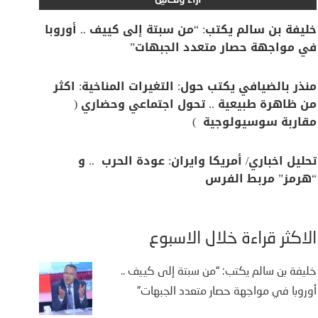
آراء وتحاليل
خليفة بن سالم يكتب: “من سبتة إلى كييف .. أوروبا
في مواجهة حصار متعدد الجبهات”
منذر بالضيافي يكتب حول: التغيرات المناخية: اكثر
من ظاهرة طبيعية .. تحول اجتماعي وحضاري (
مقاربة سوسيولوجية )
تحليل اخباري/ أمريكا وايران: عودة الحرب .. و
“هرمز” مربط الفرس
الأكثر قراءة خلال الأسبوع
خليفة بن سالم يكتب: “من سبتة إلى كييف ..
أوروبا في مواجهة حصار متعدد الجبهات”