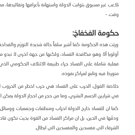
تلاعب غير مسبوق بثوابت الدولة واستهانة بأعرافها وتقاليدها، 
وقت. –
حكومة الفخفاخ:
ورثت هذه الحكومة كما أشير سلفاً حالة شديدة التورّم والفداحة
أولويا ألا وهو مكافحة الفساد، ولكنها من جهة اخرى لا تبدو م
فعلية شاملة على الفساد جراء طبيعة الائتلاف الحكومي الذ
متورط فيه وتابع لمراكز نفوذه.
خلاصة القول، الحرب على الفساد هي حرب اخطر من الحروب الم
في شرايين الجسم البشري، وما من حجر من احجار الدولة يمكن ان 
كما ان للفساد خارج الدولة احزاب ومنظمات وجمعيات ووسائل 
ودقّها في الحين، بل ان مراكز الفساد من القوة بحيث تكون قادر
الشرفاء الى مفسدين والمفسدين الى ابطال.