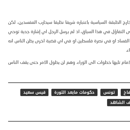
خارج الطبقة السياسية باعتباره شريفا نظيفا سيحارب المفسدين، لكن
ى التفاؤل في هذا السياق، اذ لم يرسل الرجل اي إشارة جدية توحي
فساد او في نصرة فلسطين او في اي قضية اخرى يظن الناس انه
ء.
ام تليها خطوات الى الوراء. وهم لن يطول الامر حتى يقف الناس
اخ
تونس
حكومات مابعد الثورة
قيس سعيد
 الشاهد