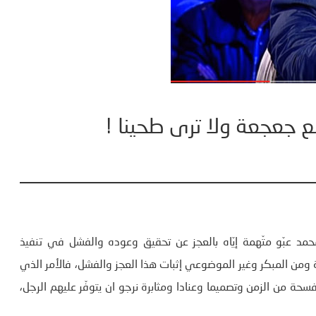
 جعجعة ولا ترى طحينا !
مد عبّو متّهمة إيّاه بالعجز عن تحقيق وعوده والفشل في تنفيذ
 ومن المبكر وغير الموضوعي إثبات هذا العجز والفشل، فالأمر الذي
فسحة من الزمن وتصميما وعنادا ومثابرة نرجو ان يتوفّر عليهم الرجل،