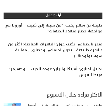
آراء وتحاليل
خليفة بن سالم يكتب: “من سبتة إلى كييف .. أوروبا في
مواجهة حصار متعدد الجبهات”
منذر بالضيافي يكتب حول: التغيرات المناخية: اكثر من
ظاهرة طبيعية .. تحول اجتماعي وحضاري ( مقاربة
سوسيولوجية )
تحليل اخباري/ أمريكا وايران: عودة الحرب .. و “هرمز”
مربط الفرس
الأكثر قراءة خلال الأسبوع
خليفة بن سالم يكتب: “من سبتة إلى كييف .. أوروبا