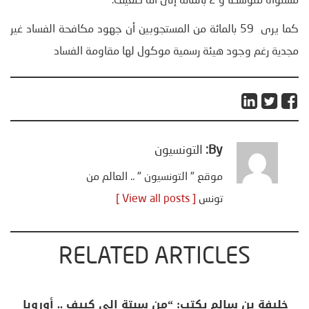
مستواه متوسطا و 2 بالمائة إلى أنه ضعيف.
كما يرى 59 بالمائة من المستجوبين أن جهود مكافحة الفساد غير
مجدية رغم وجود هيئة رسمية موكول لها مقاومة الفساد
By:
التونسيون
موقع " التونسيون " .. العالم من
تونس
[ View all posts ]
RELATED ARTICLES
منذر بالضيافي يكتب حول: التغيرات المناخية: اكثر