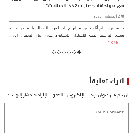
من ظاهرة طبيعية .. تحول اجتماعي وحضاري (
مقاربة سوسيولوجية )
23 يوليو، 2026
كتب: منذر بالضيافي بدأت قصتي مع التغييرات المناخية ” المتطرفة”،
منذ نهاية ثمانينات القرن الماضي، حين أطردنا ...
More
اترك تعليقاً
لن يتم نشر عنوان بريدك الإلكتروني.
الحقول الإلزامية مشار إليها بـ
*