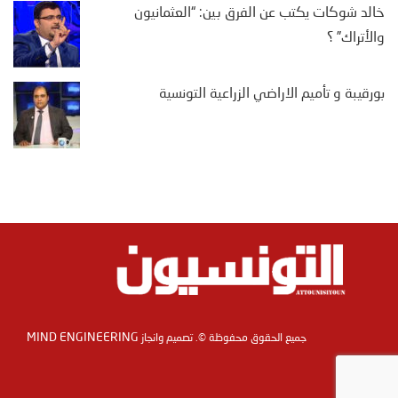
خالد شوكات يكتب عن الفرق بين: “العثمانيون
والأتراك” ؟
بورقيبة و تأميم الاراضي الزراعية التونسية
MIND ENGINEERING
جميع الحقوق محفوظة ©. تصميم وانجاز