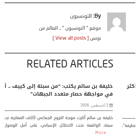
By:
التونسيون
موقع " التونسيون " .. العالم من
تونس
[ View all posts ]
RELATED ARTICLES
منذر بالضيافي يكتب حول: التغيرات المناخية: اكثر
من ظاهرة طبيعية .. تحول اجتماعي وحضاري (
مقاربة سوسيولوجية )
23 يوليو، 2026
كتب: منذر بالضيافي بدأت قصتي مع التغييرات المناخية ” المتطرفة”،
منذ نهاية ثمانينات القرن الماضي، حين أطردنا ...
More