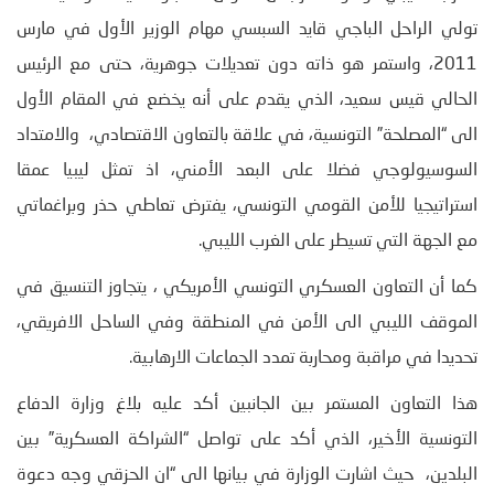
تولي الراحل الباجي قايد السبسي مهام الوزير الأول في مارس
2011، واستمر هو ذاته دون تعديلات جوهرية، حتى مع الرئيس
الحالي قيس سعيد، الذي يقدم على أنه يخضع في المقام الأول
الى “المصلحة” التونسية، في علاقة بالتعاون الاقتصادي، والامتداد
السوسيولوجي فضلا على البعد الأمني، اذ تمثل ليبيا عمقا
استراتيجيا للأمن القومي التونسي، يفترض تعاطي حذر وبراغماتي
مع الجهة التي تسيطر على الغرب الليبي.
كما أن التعاون العسكري التونسي الأمريكي ، يتجاوز التنسيق في
الموقف الليبي الى الأمن في المنطقة وفي الساحل الافريقي،
تحديدا في مراقبة ومحاربة تمدد الجماعات الارهابية.
هذا التعاون المستمر بين الجانبين أكد عليه بلاغ وزارة الدفاع
التونسية الأخير، الذي أكد على تواصل “الشراكة العسكرية” بين
البلدين، حيث اشارت الوزارة في بيانها الى “ان الحزقي وجه دعوة