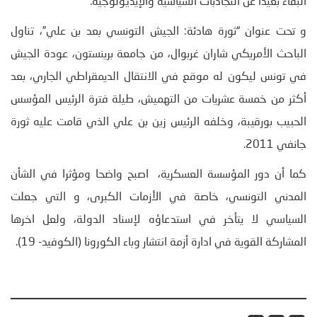
البقاء بعيدا عن التجاذبات السياسية والإيديولوجية.
و تحت عنوان “ثورة هادئة: الجيش التونسي بعد بن علي”، تناول
الباحث الأمريكي شاران غربوال، من جامعة برينستون، عودة الجيش
في تونس ليكون له موقع في الانتقال الديمقراطي الجاري، بعد
أكثر من خمسة عشريات من التهميش، طيلة فترة الرئيس المؤسس
الحبيب بورقيبة، وخلفه الرئيس زين بن علي الذي قامت عليه ثورة
جانفي 2011.
كما أن دور المؤسسة العسكرية، اصبح واضحا ومؤثرا في الشأن
المدني التونسي، خاصة في الأزمات الكبرى، و التي جعلت
السياسي لا يتأخر في استدعاؤه لإسناد الدولة، ولعل اخرها
المشاركة القوية في ادارة أزمة انتشار وباء الكورونا (الكوفيد- 19).