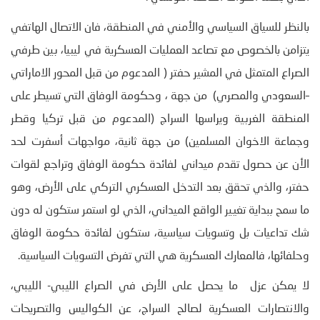
بالنظر للسياق السياسي والأمني في المنطقة، فان الاتصال الهاتفي
يتزامن بالخصوص مع تصاعد العمليات العسكرية في ليبيا، بين طرفي
الصراع المتمثل في المشير حفتر ( المدعوم من قبل المحور الاماراتي
–السعودي والمصري) من جهة ، وحكومة الوفاق التي تسيطر على
المنطقة الغربية ويراسها السراج (المدعوم من قبل تركيا وقطر
وجماعة الاخوان المسلمين) من جهة ثانية، مواجهات أسفرت لحد
الأن عن حصول تقدم ميداني لفائدة حكومة الوفاق وتراجع لقوات
حفتر، والذي تحقق بعد التدخل العسكري التركي على الأرض، وهو
ما سمح ببداية تغيير الواقع الميداني، الذي لو استمر ستكون له دون
شك تداعيات بل وتسويات سياسية، ستكون لفائدة حكومة الوفاق
وحلفائها، فالمعارك العسكرية هي التي تفرض التسويات السياسية.
لا يمكن عزل ما يحصل على الأرض في الصراع الليبي- الليبي،
والانتصارات العسكرية لصالح السراج، عن الكواليس والتصريحات