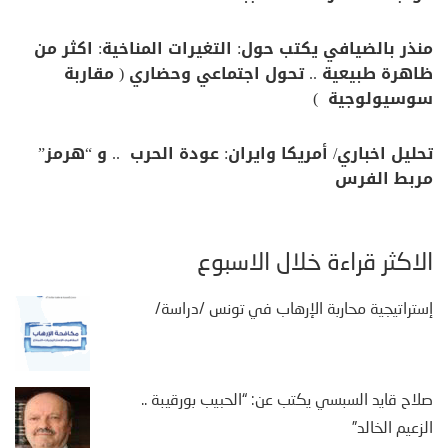
منذر بالضيافي يكتب حول: التغيرات المناخية: اكثر من
ظاهرة طبيعية .. تحول اجتماعي وحضاري ( مقاربة
سوسيولوجية )
تحليل اخباري/ أمريكا وايران: عودة الحرب .. و “هرمز”
مربط الفرس
الأكثر قراءة خلال الأسبوع
إستراتيجية محاربة الإرهاب في تونس /دراسة/
صلاح قايد السبسي يكتب عن: “الحبيب بورقيبة ..
الزعيم الخالد”