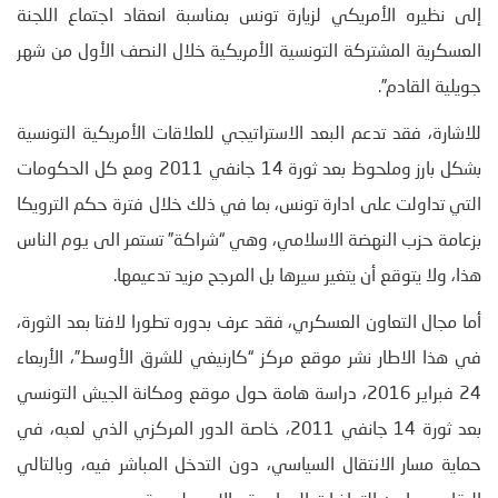
إلى نظيره الأمريكي لزيارة تونس بمناسبة انعقاد اجتماع اللجنة
العسكرية المشتركة التونسية الأمريكية خلال النصف الأول من شهر
جويلية القادم”.
للاشارة، فقد تدعم البعد الاستراتيجي للعلاقات الأمريكية التونسية
بشكل بارز وملحوظ بعد ثورة 14 جانفي 2011 ومع كل الحكومات
التي تداولت على ادارة تونس، بما في ذلك خلال فترة حكم الترويكا
بزعامة حزب النهضة الاسلامي، وهي “شراكة” تستمر الى يوم الناس
هذا، ولا يتوقع أن يتغير سيرها بل المرجح مزيد تدعيمها.
أما مجال التعاون العسكري، فقد عرف بدوره تطورا لافتا بعد الثورة،
في هذا الاطار نشر موقع مركز “كارنيغي للشرق الأوسط”، الأربعاء
24 فبراير 2016، دراسة هامة حول موقع ومكانة الجيش التونسي
بعد ثورة 14 جانفي 2011، خاصة الدور المركزي الذي لعبه، في
حماية مسار الانتقال السياسي، دون التدخل المباشر فيه، وبالتالي