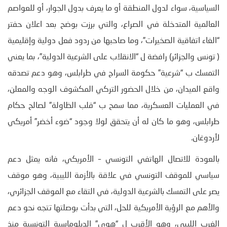
السياسية، سواء لدول المنطقة أو ما يعرف بدول الجوار، أو للعواصم
العالمية المتدخلة في الصراع، والتي برزت بوضح بعد اعلان حفتر
“الغاء اتفاقية الصخيرات”، وما صاحبها من ردود فعل دولية وإقليمية
( تونس والجزائر) رافضة ل “الانقلاب على الشرعية الدولية”، بما يعني
التمسك ب “شرعية” حكومة السراج في طرابلس، وهو دعم تصدقه
واقع الميدان، من خلال الحضور التركي المكشوف الوجه والمعلن،
في العمليات العسكرية، مما سمح ب “قلب الظاولة” لصالح حكام
طرابلس، وهو ما كان له أن يتحقق لولا وجود “ضوء أخضر” أمريكي
لأردوغان.
بالعودة للاتصال الهاتفي التونسي – الأمريكي، فانه يمثل دعم
سياسي للموقف التونسي في علاقة بالأزمة الليبية، وهو موقف
يصر على التمسك بالشرعية الدولية، في التقاء مع الموقف الجزائري،
والأهم مع الرؤية الأمريكية للحل، التي بدأت بوصلتها تتجه نحو دعم
الغرب الليبي، وهو الأقرب ل “هوى” الدبلوماسية التونسية منذ