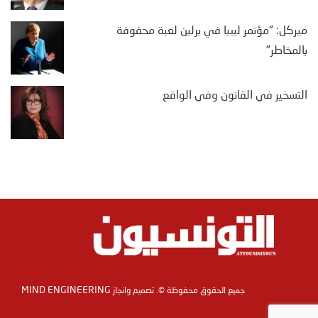
ميركل: "مؤتمر ليبيا في برلين لعبة محفوفة
بالمخاطر"
التسخير في القانون وفي الواقع
MIND ENGINEERING
جميع الحقوق محفوظة ©. تصميم وانجاز