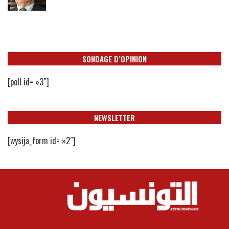
SONDAGE D’OPINION
[poll id= »3″]
NEWSLETTER
[wysija_form id= »2″]