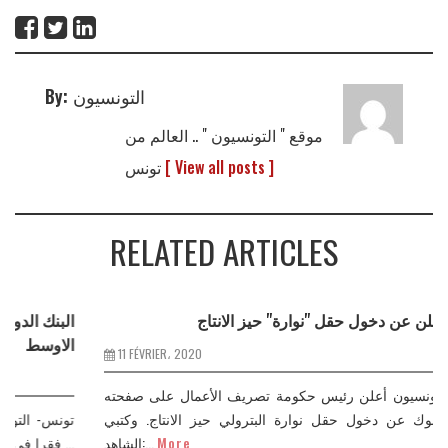
التونسيون
By:
موقع " التونسيون " .. العالم من
[ View all posts ]
تونس
RELATED ARTICLES
الشاهد يعلن عن دخول حقل "نوارة" حيز الانتاج
11 FÉVRIER، 2020
تونس- التونسيون أعلن رئيس حكومة تصريف الأعمال على صفحته
على فيسبوك عن دخول حقل نوارة البترولي حيز الانتاج. وكتبي
More
الشاهد:...
ف