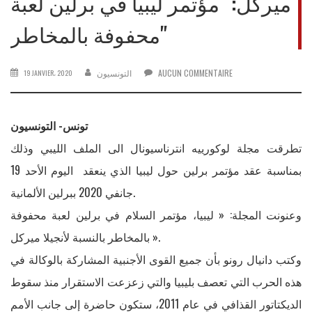
ميركل: "مؤتمر ليبيا في برلين لعبة
محفوفة بالمخاطر"
AUCUN COMMENTAIRE
التونسيون
19 JANVIER، 2020
تونس- التونسيون
تطرقت مجلة لوكورييه انترناسيونال الى الملف الليبي وذلك
بمناسبة عقد مؤتمر برلين حول ليبيا الذي ينعقد اليوم الأحد 19
جانفي 2020 ببرلين الألمانية.
وعنونت المجلة: « ليبيا، مؤتمر السلام في برلين لعبة محفوفة
بالمخاطر بالنسبة لأنجيلا ميركل ».
وكتب دانيال رونو بأن جميع القوى الأجنبية المشاركة بالوكالة في
هذه الحرب التي تعصف بليبيا والتي زعزعت الاستقرار منذ سقوط
الديكتاتور القذافي في عام 2011، ستكون حاضرة إلى جانب الأمم