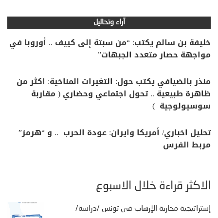
آراء وتحاليل
خليفة بن سالم يكتب: “من سبتة إلى كييف .. أوروبا في
مواجهة حصار متعدد الجبهات”
منذر بالضيافي يكتب حول: التغيرات المناخية: اكثر من
ظاهرة طبيعية .. تحول اجتماعي وحضاري ( مقاربة
سوسيولوجية )
تحليل اخباري/ أمريكا وايران: عودة الحرب .. و “هرمز”
مربط الفرس
الأكثر قراءة خلال الأسبوع
إستراتيجية محاربة الإرهاب في تونس /دراسة/