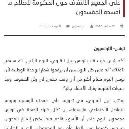
على الجميع الالتفاف حول الحكومة لإصلاح ما
أفسده المفسدون
التونسيون
لا توجد تعليقات
22 سبتمبر، 2020
تونس- التونسيون
أكّد رئيس حزب قلب تونس نبيل القروي، اليوم الإثنين 21 سبتمبر
2020، ”أنه على كل التونسيين أن يرفعوا شعار الوحدة الوطنية لأن
تونس اليوم تحتاج أكثر من أي وقت مضىإالى رصّ الصفوف ونبذ
دعوات التفرقة وترك الأحقاد جانبا”.
وكتب نبيل القروي، في تدوينة على صفحته الرسمية بموقع
التواصل الاجتماعي فايسبوك، إن ”كل خبراء الصحة في تونس
مجمعون اليوم على أن الأسوء قادم فيما يخص إنتشار العدوى
بفيروس كورونا في بلادنا، وأن رغم المجهودات الجبارة لإطاراتنا