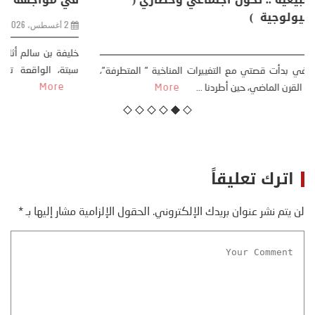
مقاربة سوسيولوجية )
23 يوليو، 2026
كتب: منذر بالضيافي بدأت قصتي مع التغييرات المناخية ” المتطرفة”،
منذ نهاية ثمانينات القرن الماضي، حين أطردنا ...
More
اترك تعليقاً
لن يتم نشر عنوان بريدك الإلكتروني.
الحقول الإلزامية مشار إليها بـ
*