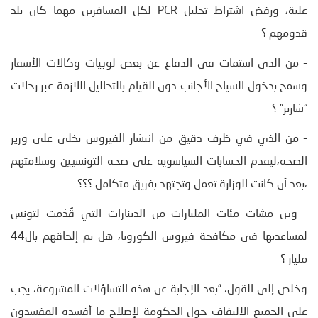
علية، ورفض اشتراط تحليل PCR لكل المسافرين مهما كان بلد
قدومهم ؟
– من الذي استمات في الدفاع عن بعض لوبيات وكالات الأسفار
وسمح بدخول السياح الأجانب دون القيام بالتحاليل اللازمة عبر رحلات
“شارتر” ؟
– من الذي في ظرف دقيق من انتشار الفيروس تخلى على وزير
الصحة،ليقدم الحسابات السياسوية على صحة التونسيين وسلامتهم
،بعد أن كانت الوزارة تعمل وتجتهد بفريق متكامل ؟؟؟
– وين مشات مئات المليارات من الدينارات التي قُدّمت لتونس
لمساعدتها في مكافحة فيروس الكورونا، هل تم إلحاقهم بال44
مليار ؟
وخلص إلى القول، ”بعد الإجابة عن هذه التساؤلات المشروعة، يجب
على الجميع الالتفاف حول الحكومة لإصلاح ما أفسده المفسدون