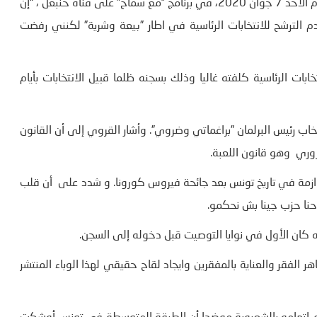
قال رئيس حزب قلب تونس، نبيل القروي، لدى حضوره مساء اليوم الأحد 7 جوان 2020، في برنامج ”مع سماح” على قناة حنبعل ، “إن
الترشح للانتخابات الرئاسية في اطار ”بيعة وشرية” لكنني رفضت
ت الرئاسية كلفته غاليا وذلك بسجنه ظلما قبيل الانتخابات بأيام
خاب رئيس البرلمان ”براغماتي وضروي”. وأشار القروي إلى أن القانون
وري وهو قانون اللعبة.
ازمة في تاريخ تونس بعد جائحة فيروس كورونا. و شدد على أن قلب
حنا حزب جينا بش نحكمو.
نه كان الأول في نوايا التوصيت قبل دخوله إلى السجن.
لفقر والعناية بالمفقرين وايجاد لقاح حقيقي لهذا الوباء المنتشر