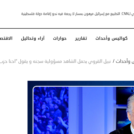
خشى ترامب” .. ردا على انتقادات وجهها له الرئيس الأمريكي
كواليس وأحداث
تقارير
حوارات
آراء وتحاليل
الاقتص
 وأحداث
/
نبيل القروي يحمل الشاهد مسؤولية سجنه و يقول “احنا حزب