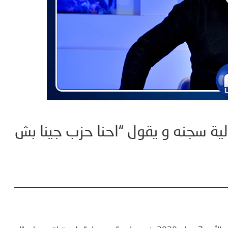
ية سجنه و يقول “احنا حزب جينا بش