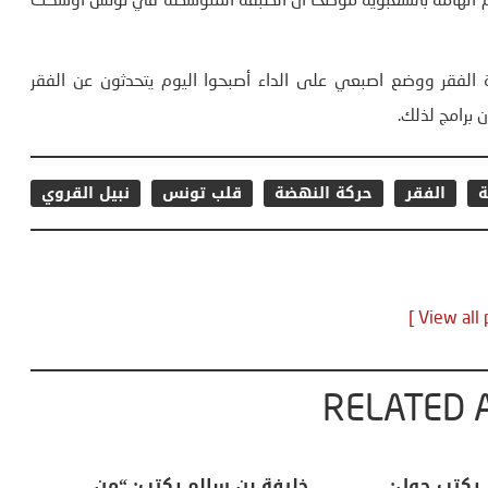
تم اتهامه بالشعبوية موضحا أن الطبقة المتوسطة في تونس أوشكت
 الفقر ووضع اصبعي على الداء أصبحوا اليوم يتحدثون عن الفقر
 برامج لذلك.
ة
الفقر
حركة النهضة
قلب تونس
نبيل القروي
RELATED 
لكبرى .. كيف
منذر بالضيافي يكتب حول:
خل