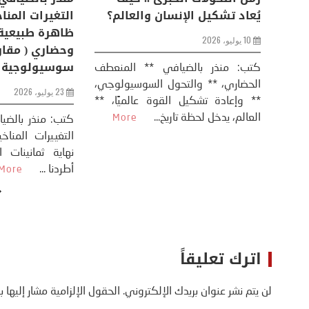
من
عودة الحرب .. و “هرمز” مربط
يُعاد تشكيل ال
الفرس
10 يوليو، 2026
8 يوليو، 2026
كتب: منذر بال
الحضاري، ** وال
عيد،
تحليل – منذر بالضيافي عاد الرئيس
** وإعادة تشكيل
طلسي
الأمريكي دونالد ترامب إلى قصف
العالم، يدخل لحظة 
أسره،
ايران، وذلك ردا على ما اعتبره الرئيس
دونالد ترامب، ...
More
اترك تعليقاً
لن يتم نشر عنوان بريدك الإلكتروني.
الحقول الإلزامية مشار إليها ب