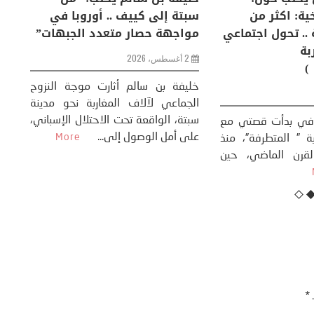
إنسان والعالم؟
التغيرات المناخية: اكثر من
سب
ظاهرة طبيعية .. تحول اجتماعي
مو
وحضاري ( مقاربة
سوسيولوجية )
ضيافي ** المنعطف
تحول السوسيولوجي،
خل
23 يوليو، 2026
 القوة عالميًا، **
ال
تاريخ...
More
سب
كتب: منذر بالضيافي بدأت قصتي مع
عل
التغييرات المناخية ” المتطرفة”، منذ
نهاية ثمانينات القرن الماضي، حين
أطردنا ...
More
ـ
*