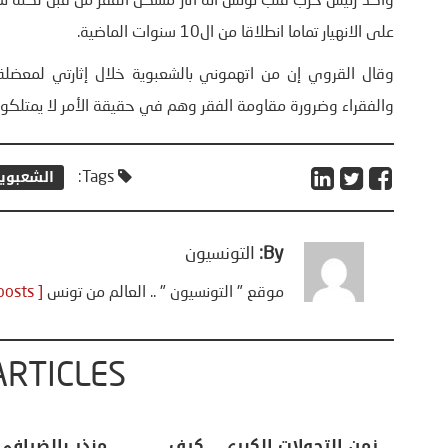
وأكد رئيس حزب قلب تونس أنه أثار مشكل الفقر من قبل لكنه 
على الانهيار تماما انطلاقا من ال10 سنوات الماضية.
وقال القروي إن من اتهموني بالشعبوية خلال إثارتي لمعضلة
والفقراء وضرورة مقاومة الفقر وهم في حقيقة الأمر لا يمتلكون
الشعبوي
Tags:
By:
التونسيون
موقع " التونسيون " .. العالم من تونس
[ View all posts ]
ARTICLES
اعات
تحليل اخباري/ أمريكا وايران:
زمن التحولات ا