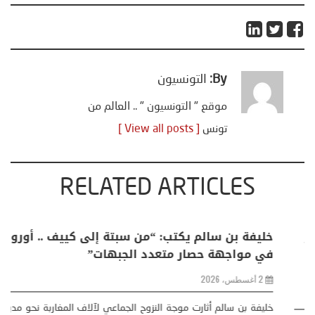
By:
التونسيون
موقع " التونسيون " .. العالم من
تونس
[ View all posts ]
RELATED ARTICLES
منذر بالضيافي يكتب حول: التغيرات المناخية: اكثر
من ظاهرة طبيعية .. تحول اجتماعي وحضاري (
مقاربة سوسيولوجية )
23 يوليو، 2026