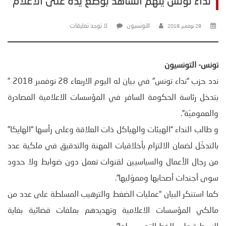
نداء تونس يتهم الشاهد بوضع يده على الاعلام
التونسيون
لا توجد تعليقات
28 نوفمبر، 2018
تونس- التونسيون
ندد حزب “نداء تونس” في بيان له اليوم الاربعاء 28 نوفمبر 2018 ”
بتدخل رئاسة الحكومة السافر في المؤسسات الاعلامية المصادرة
والعموميّة”.
و طالب النداء “الهيئات والهياكل ذات العلاقة وعلى رأسها “الهايكا”
بالتدخّل لضمان الالتزام بأخلاقيات المهنة والتدقيق في ملكية عدد
من رجال الأعمال والسياسيين لقنوات تعمل دون ضوابط ولا حدود
سوى أجندات أصحابها ومموّليها”.
كما استنكر البيان “عمليات الضغط والترهيب المسلطة على عدد من
مالكي المؤسسات الاعلامية وتهديدهم بملفات قضائية بغاية