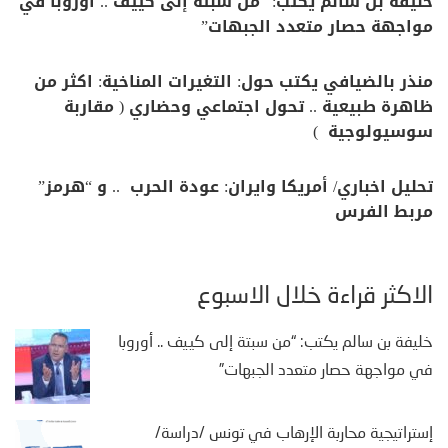
خليفة بن سالم يكتب: “من سبتة إلى كييف .. أوروبا في
مواجهة حصار متعدد الجبهات”
منذر بالضيافي يكتب حول: التغيرات المناخية: اكثر من
ظاهرة طبيعية .. تحول اجتماعي وحضاري ( مقاربة
سوسيولوجية )
تحليل اخباري/ أمريكا وايران: عودة الحرب .. و “هرمز”
مربط الفرس
الأكثر قراءة خلال الأسبوع
خليفة بن سالم يكتب: “من سبتة إلى كييف .. أوروبا
في مواجهة حصار متعدد الجبهات”
إستراتيجية محاربة الإرهاب في تونس /دراسة/