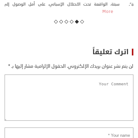
كتب: منذر بالضيافي بدأت قصتي مع التغييرات المناخية ” المتطرفة”،
منذ نهاية ثمانينات القرن الماضي، حين أطردنا ...
More
اترك تعليقاً
لن يتم نشر عنوان بريدك الإلكتروني.
الحقول الإلزامية مشار إليها بـ
*