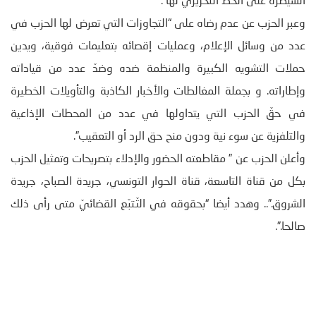
السيطرة على الخط التحريري لها”.
وعبر الحزب عن عدم رضاه على “التجاوزات التي تعرض لها الحزب في
عدد من وسائل الإعلام، وعمليات إقصائه بتعليمات فوقية، ويدين
حملات التشويه الكبيرة والمنظمة ضده وضدّ عدد من قياداته
وإطاراته. و بجملة المغالطات والأخبار الكاذبة والتأويلات الخطيرة
في حقّ الحزب التي يتداولها في عدد من المحطات الإذاعية
والتلفزية عن سوء نية ودون منح حق الرد أو التعقيب”.
وأعلن الحزب عن ” مقاطعته الحضور والإدلاء بتصريحات وتمثيل الحزب
بكل من قناة التاسعة، قناة الحوار التونسي، جريدة الصباح، جريدة
الشروق.”.. وهدد أيضا “بحقوقه في التّتبّع القضائيّ متى رأى ذلك
صالحا.”.