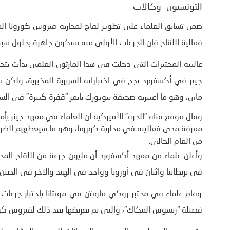
التونسيون- وكالات
ضمن تسابق العلماء على تطوير لقاح لمحاربة فيروس كورونا ال
فعالية اللقاح فإن الجرعات الأولى منه ستكون جاهزة بحلول سبت
غالبية المختبرات التي دخلت في هذا المارثون العلمي بدأت بتج
ماي، وهو ما اعتبرته صحيفة نيويورك تايمز “قفزة كبيرة” في السب
وقال موقع قناة “الحرة” الأميركية إن العلماء في معهد جينر يأ
معرفة مدى فعاليته في محاربة كورونا، وهو ما سيعطيهم الضوء الأ
من العام الحالي
.
في بريطانيا واثنان في أوروبا وواحد في الهند والآخر في الصين
وقام علماء في مختبر روكي ماونتن في مونتانا باختبار جرعات
فصيلة “ريسوس المكاك”، والتي تم تعريضها بعد ذلك لفيروس كورونا المستجد، وخلا