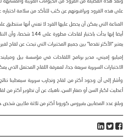
وتعد هذه الفصيلة من القرود من الحيوانات القريبة والمشابهة للب
على هذه القرود ويراقبونهم عن كثب للتأكد من سلامة اختباره ع
المناعة التي يمكن أن يحصل عليها القرد لا تعني أنها ستنطبق ع
أيضا إنها بدأت باختبار ل
يعتبر “الأكثر تقدما” بين جميع المختبرات التي تبحث عن لقاح ل
الاختبارات السريرية سريعة جدا، لمعرفة اللقاح المحتمل الذي يم
وأشار إلى أن وجود أكثر من لقاح وتجارب سريرية سيعطينا نتائج
أعطيت لكبار السن أو صغار السن، ناهيك عن أن تطوير أكثر من لق
وبلغ عدد المصابين بفيروس كورونا أكثر من ثلاثة ملايين شخص حول العالم، تو