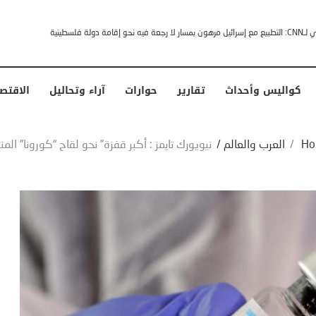
خشى ترامب” .. ردا على انتقادات وجهها له الرئيس الأمريكي
كواليس وأحداث
تقارير
حوارات
آراء وتحاليل
الاقتص
Ho
/
العرب والعالم
/
نيويورك تايمز : أكبر قفزة” نحو لقاح “كورونا” المن