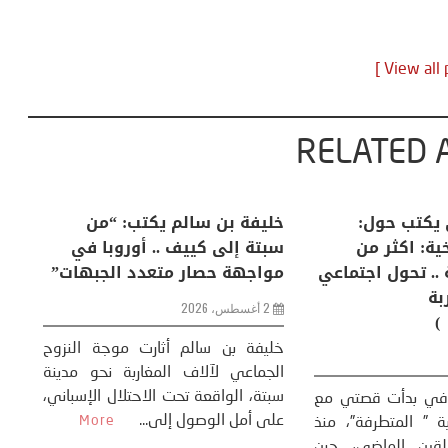
RELATED 
لكبرى .. كيف
منذر بالضيافي يكتب حول:
خل
إنسان والعالم؟
التغيرات المناخية: اكثر من
سب
ظاهرة طبيعية .. تحول اجتماعي
مو
وحضاري ( مقاربة
سوسيولوجية )
ضيافي ** المنعطف
تحول السوسيولوجي،
خل
23 يوليو، 2026
 القوة عالميًا، **
ال
تاريخ...
More
سب
كتب: منذر بالضيافي بدأت قصتي مع
عل
التغييرات المناخية ” المتطرفة”، منذ
نهاية ثمانينات القرن الماضي، حين