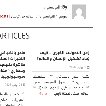
By:
التونسيون
موقع " التونسيون " .. العالم من تونس
[ View all posts ]
ARTICLES
اعات
تحليل اخباري/ أمريكا وايران:
زمن التحولات ا
من
عودة الحرب .. و “هرمز” مربط
يُعاد تشكيل ال
الفرس
10 يوليو، 2026
8 يوليو، 2026
كتب: منذر بال
الحضاري، ** وال
عيد،
تحليل – منذر بالضيافي عاد الرئيس
** وإعادة تشكيل
طلسي
الأمريكي دونالد ترامب إلى قصف
العالم، يدخل لحظة 
أسره،
ايران، وذلك ردا على ما اعتبره الرئيس
دونالد ترامب، ...
More