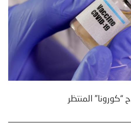
ح “كورونا” المنتظر