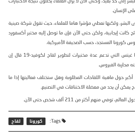
شر إلى حد بعيد، وحتى الآن لا يزال العلماء يحللون نتيجة الاختبارات
لى الإنسان
.
لى البشر، ولكنها تعطي مؤشرا هاما للعلماء، حيث تقول شركة صينية
قاحات مطورة على 144 شخصا، وأن النتائج كانت إيجابية، ولكن حتى الآن فإن ما توصل إليه مختبر أكسفورد
فيروس كورونا المستجد، حسب الصحيفة الأميركية
.
إميليو إميني، مدير برنامج اللقاحات في مؤسسة بيل وميليندا غيتس التي تدعم عدة مختبرات لتطوير لقاح لكوفيد-19 قال إن
كنه محاربة الفيروس
.
 أكبر حول ماهية اللقاحات المطلوبة وهل ستختلف فعاليتها إذا ما
اح يمكن أن يحد من معضلة الاختناقات في التصنيع
.
في منهم أكثر من 211 ألف شخص حتى الآن
.
كورونا
لقاح
Tags: