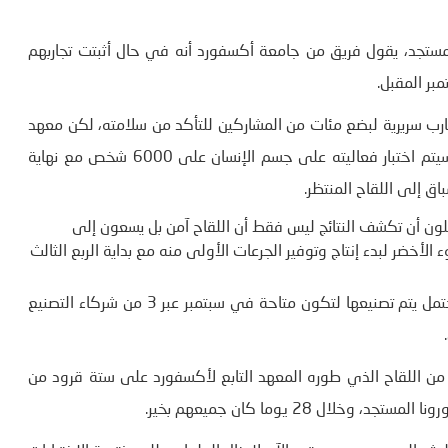
مستجد، يقول فريق من جامعة أكسفورد أنه في حال أثبتت تجاربهم
مبر المقبل
.
ارب سريرية لبضع مئات من المشاركين للتأكد من سلامته، لكن معهد
جينر في أكسفورد نجح في اختباراته السريرية المخبرية، ولكن سيتم اختبار فعاليته على جسم الإنسان على 6000 شخص مع نهاية
اق إلى اللقاح المنتظر
.
ملون أن تكشف النتائج ليس فقط أن اللقاح آمن بل يسعون إلى
خضر لبدء إنتاج وتوفير الجرعات الأولى منه مع بداية الربع الثالث
وأعلن علماء من معهد أكسفورد أن مليون جرعة من اللقاح المحتمل يتم تصنيعها لتكون متاحة في سبتمبر عبر 3 من شركاء التصنيع
.
 من اللقاح الذي طوره المعهد التابع لأكسفورد على ستة قرود من
ل 28 يوما كان جميعهم بخير
.