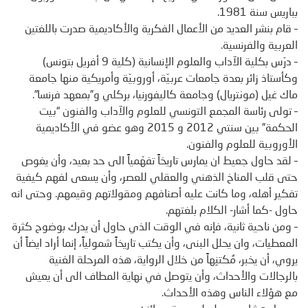
بباريس سنة 1981.
– قام بنشر العديد من الأعمال الفكرية والأكاديمية صدرت باللغتين
العربية والفرنسية.
– درّس بكلية الآداب والعلوم الإنسانية (كلية 9 أفريل بتونس)
وكأستاذ زائر بعدة جامعات عربيّة، أوروبيّة وأمريكية منها جامعة
ماك غيل (مونتريال) وجامعة كاليفورنيا، بركلي و”بمعهد فرنسا”.
– تولى رئاسة المجمع التونسي للعلوم والآداب والفنون “بيت
الحكمة” بين سنتي 2012 و 2015 وهو عضو في الأكاديمية
الأوروبية للعلوم والفنون.
– لقد حاول جعيط ان يمارس تاريخاً تفهّمياً الى حد بعيد، وأن يغوص
حتى قلب المناخ الذهني والعقلي للعصر، وأن يسعى لفهم كيفية
تفكير أهله، وما كانت عليه أصنافهم ومقولاتهم وقيمهم. وحتى انه
حاول -كما أشار- الكلام بلغتهم.
– ومن ناحية ثانية، فإنه في الوقت الذي حاول أن يدرك بوضوح كثرة
المعطيات، وان يحلل البنى، وأن يكتب تاريخاً شمولياًً، إنما أراد ايضاً أن
يروي، أن يخبر، مُكتنِهاً من خلال الرواية، هذه المرحلة الغنية
بالرجالات والأحداث، وأن يتوصل في نهاية المطاف الى أن يعيش
مع هؤلاء الناس وهذه الأحداث.