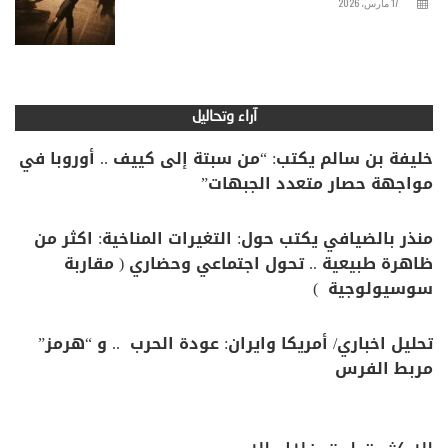
17 مارس، 2026
آراء وتحاليل
خليفة بن سالم يكتب: “من سبتة إلى كييف .. أوروبا في
مواجهة حصار متعدد الجبهات”
منذر بالضيافي يكتب حول: التغيرات المناخية: اكثر من
ظاهرة طبيعية .. تحول اجتماعي وحضاري ( مقاربة
سوسيولوجية )
تحليل اخباري/ أمريكا وايران: عودة الحرب .. و “هرمز”
مربط الفرس