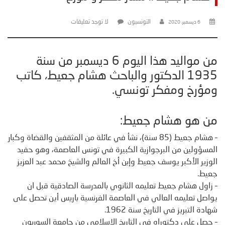
التونسيون
لا توجد تعليقات
6 ديسمبر، 2020
من مواليد هذا اليوم 6 ديسمبر من سنة
1935 الدكتور والباحث هشام جعيط، كاتب
ومؤرخ ومفكر تونسي.
من هو هشام جعيط:
– هشام جعيط (85 سنة)، نشأ في عائلة من المثقفين والقضاة وكبار
المسؤولين من البرجوازية الكبيرة في تونس العاصمة، وهو حفيد
الوزير الأكبر يوسف جعيط وإبن أخ العالم والشيخ محمد عبد العزيز
جعيط.
– زاول هشام جعيط تعليمه الثانوي بالمدرسة الصادقية قبل ان
يواصل تعليمه العالي في العاصمة الفرنسية باريس أين تحصل على
شهادة التبريز في التاريخ سنة 1962.
– حصل على دكتوراه في التاريخ الإسلامي من جامعة السوربون