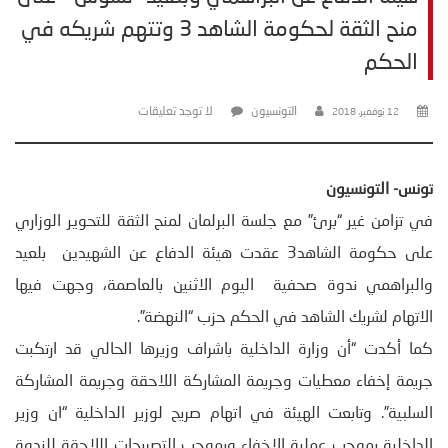
منح الثقة لحكومة الشاهد 3 وتتهم شريكه في
الحكم
التونسيون
لا توجد تعليقات
12 نوفمبر، 2018
تونس- التونسيون
في تزامن غير “برئ” مع جلسة البرلمان لمنح الثقة للتحوير الوزاري
على حكومة الشاهد3 عقدت هيئة الدفاع عن الشهيدين بلعيد
والبراهمي ندوة صحفية اليوم الاثنين بالعاصمة، وجهت فيها
الاتهام لشريك الشاهد في الحكم حزب “النهضة”.
كما أكدت “أن وزارة الداخلية باشراف وزيرها الحالي قد ارتكبت
جريمة إخفاء معطيات وجريمة المشاركة اللاحقة وجريمة المشاركة
السلبية”. وتابعت الهيئة في اتهام صريح لوزير الداخلية “ان وزير
الداخلية بموجب عملية الإخفاء وبموجب التصريحات اللاحقة للندوة