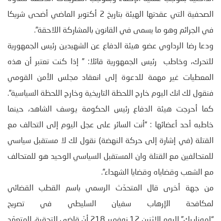
الصحفية التي عقدتها الهيئة بتاريخ 2 أكتوبر الماضي أضحى شريكا
في الجرائم وهو ما يسمى في القانون بالمشاركة اللاحقة”.
ودعا رضا الرداوي عضو هيئة الدفاع عن الشهيدين رئيس الجمهورية
للتحرك، وخاطب رئيس الجمهورية قائلا: ” إذا كنت تعتبر أن هذه
المعطيات غير مهمة للدعوة إلى انعقاد مجلس الأمن القومي
فنقول لك انك اليوم خارج اللحظة التاريخية وخارج اللحظة السياسية”.
كما أحرجت هيئة الدفاع رئيس الحكومة يوسف الشاهد، حينما
خاطبه أحد أعضائها : “أنت السائر على عجل اليوم إلى التحالف مع
القتلة (في إشارة إلى حركة النهضة) نقول لك لا مستقبل سياسي
للمتحالفين مع القتلة وان المستقبل السياسي الوحيد هو للمتحالف
مع الشعب وقضاياه وقضايا الشهداء”.
من جهة أخرى قال المتحدّث الرسمي باسم القطب القضائي
لمكافحة الإرهاب سفيان السليطي في تصريح
“لموزاييك” اليوم الاثنين 12 نوفمبر 218 أنّ قاضي التحقيق المتعهّد