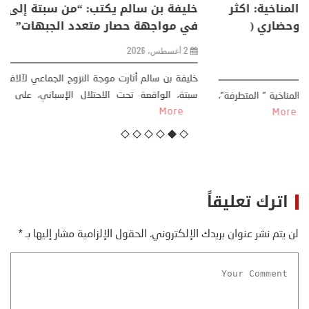
منذر بالضيافي يكتب حول: التغيرات المناخية: اكثر
من ظاهرة طبيعية .. تحول اجتماعي وحضاري (
مقاربة سوسيولوجية )
23 يوليو، 2026
كتب: منذر بالضيافي بدأت قصتي مع التغييرات المناخية ” المتطرفة”،
منذ نهاية ثمانينات القرن الماضي، حين أطردنا ...
More
اترك تعليقاً
لن يتم نشر عنوان بريدك الإلكتروني.
الحقول الإلزامية مشار إليها بـ
*